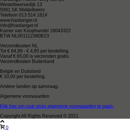
Westelbeersedijk 13
5091 SK Middelbeers
Telefoon 013 514 1814
www.hardanger.nl
info@hardanger.nl
Kamer van Koophandel 18043322
BTW NL001112380B23
Verzendkosten NL
Tot € 64,99 - € 4,85 per bestelling.
Vanaf € 65,00 is verzenden gratis.
Verzendkosten Buitenland
België en Duitsland
€ 10,00 per bestelling.
Andere landen op aanvraag.
Algemene voorwaarden
Klik hier om naar onze algemene voorwaarden te gaan.
Copyright All Rights Reserved © 2021
0