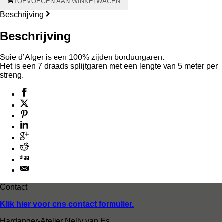
TOEVOEGEN AAN WINKELWAGEN
d'Alger
aantal
Beschrijving
Beschrijving
Soie d’Alger is een 100% zijden borduurgaren.
Het is een 7 draads splijtgaren met een lengte van 5 meter per
streng.
Contact
Klik hier voor ons contact formulier.
Hardanger-Atelier Nelly van Es