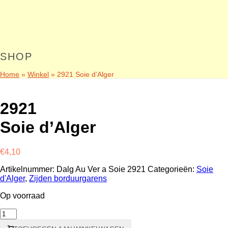
SHOP
Home
»
Winkel
»
2921 Soie d’Alger
2921
Soie d’Alger
€
4,10
Artikelnummer:
Dalg Au Ver a Soie 2921
Categorieën:
Soie
d'Alger
,
Zijden borduurgarens
Op voorraad
2921
Soie