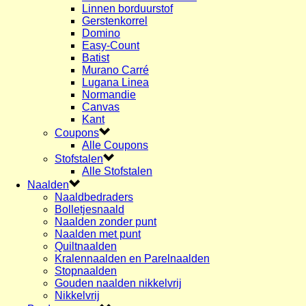
Linnen borduurstof
Gerstenkorrel
Domino
Easy-Count
Batist
Murano Carré
Lugana Linea
Normandie
Canvas
Kant
Coupons
Alle Coupons
Stofstalen
Alle Stofstalen
Naalden
Naaldbedraders
Bolletjesnaald
Naalden zonder punt
Naalden met punt
Quiltnaalden
Kralennaalden en Parelnaalden
Stopnaalden
Gouden naalden nikkelvrij
Nikkelvrij