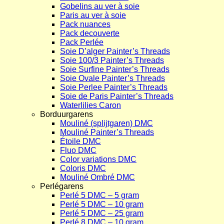
Gobelins au ver à soie
Paris au ver à soie
Pack nuances
Pack decouverte
Pack Perlée
Soie D’alger Painter’s Threads
Soie 100/3 Painter’s Threads
Soie Surfine Painter’s Threads
Soie Ovale Painter’s Threads
Soie Perlee Painter’s Threads
Soie de Paris Painter’s Threads
Waterlilies Caron
Borduurgarens
Mouliné (splijtgaren) DMC
Mouliné Painter’s Threads
Étoile DMC
Fluo DMC
Color variations DMC
Coloris DMC
Mouliné Ombré DMC
Perlégarens
Perlé 5 DMC – 5 gram
Perlé 5 DMC – 10 gram
Perlé 5 DMC – 25 gram
Perlé 8 DMC – 10 gram