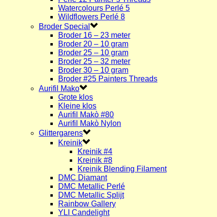
Watercolours Perlé 5
Wildflowers Perlé 8
Broder Special
Broder 16 – 23 meter
Broder 20 – 10 gram
Broder 25 – 10 gram
Broder 25 – 32 meter
Broder 30 – 10 gram
Broder #25 Painters Threads
Aurifil Mako
Grote klos
Kleine klos
Aurifil Makò #80
Aurifil Makò Nylon
Glittergarens
Kreinik
Kreinik #4
Kreinik #8
Kreinik Blending Filament
DMC Diamant
DMC Metallic Perlé
DMC Metallic Splijt
Rainbow Gallery
YLI Candelight