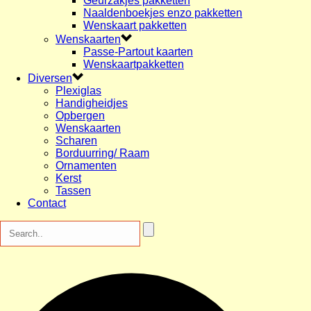
Geurzakjes pakketten
Naaldenboekjes enzo pakketten
Wenskaart pakketten
Wenskaarten
Passe-Partout kaarten
Wenskaartpakketten
Diversen
Plexiglas
Handigheidjes
Opbergen
Wenskaarten
Scharen
Borduurring/ Raam
Ornamenten
Kerst
Tassen
Contact