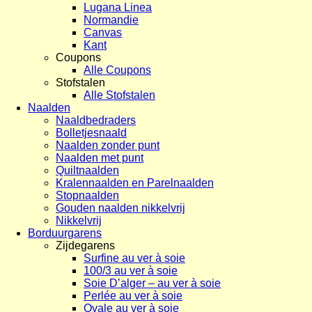
Lugana Linea
Normandie
Canvas
Kant
Coupons
Alle Coupons
Stofstalen
Alle Stofstalen
Naalden
Naaldbedraders
Bolletjesnaald
Naalden zonder punt
Naalden met punt
Quiltnaalden
Kralennaalden en Parelnaalden
Stopnaalden
Gouden naalden nikkelvrij
Nikkelvrij
Borduurgarens
Zijdegarens
Surfine au ver à soie
100/3 au ver à soie
Soie D’alger – au ver à soie
Perlée au ver à soie
Ovale au ver à soie