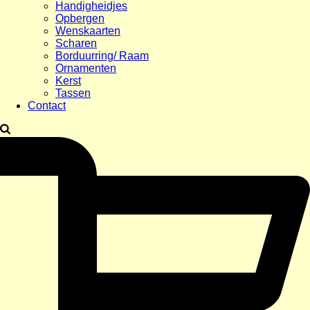
Handigheidjes
Opbergen
Wenskaarten
Scharen
Borduurring/ Raam
Ornamenten
Kerst
Tassen
Contact