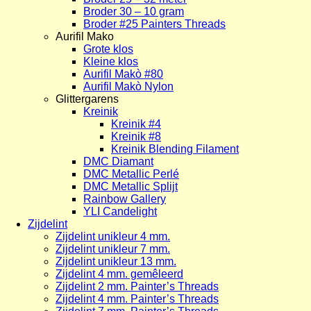
Broder 30 – 10 gram
Broder #25 Painters Threads
Aurifil Mako
Grote klos
Kleine klos
Aurifil Makò #80
Aurifil Makò Nylon
Glittergarens
Kreinik
Kreinik #4
Kreinik #8
Kreinik Blending Filament
DMC Diamant
DMC Metallic Perlé
DMC Metallic Splijt
Rainbow Gallery
YLI Candelight
Zijdelint
Zijdelint unikleur 4 mm.
Zijdelint unikleur 7 mm.
Zijdelint unikleur 13 mm.
Zijdelint 4 mm. gemêleerd
Zijdelint 2 mm. Painter’s Threads
Zijdelint 4 mm. Painter’s Threads