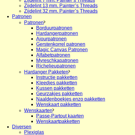
Zijdelint 7 mm. Painter’s Threads
Zijdelint 13 mm. Painter’s Threads
Zijdelint 32 mm. Painter’s Threads
Patronen
Patronen
Borduurpatronen
Hardangerpatronen
Ajourpatronen
Gerstenkorrel patronen
Magic Canvas Patronen
Alfabetpatronen
Myreschkapatronen
Richelieupatronen
Hardanger Pakketen
Instructie pakketten
Kleedjes pakketten
Kussen pakketten
Geurzakjes pakketten
Naaldenboekjes enzo pakketten
Wenskaart pakketten
Wenskaarten
Passe-Partout kaarten
Wenskaartpakketten
Diversen
Plexiglas