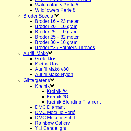
Watercolours Perlé 5
Wildflowers Perlé 8
Broder Special
Broder 16 – 23 meter
Broder 20 – 10 gram
Broder 25 – 10 gram
Broder 25 – 32 meter
Broder 30 – 10 gram
Broder #25 Painters Threads
Aurifil Mako
Grote klos
Kleine klos
Aurifil Makò #80
Aurifil Makò Nylon
Glittergarens
Kreinik
Kreinik #4
Kreinik #8
Kreinik Blending Filament
DMC Diamant
DMC Metallic Perlé
DMC Metallic Splijt
Rainbow Gallery
YLI Candelight