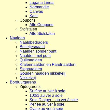
Lugana Linea
Normandie
Canvas
Kant
Coupons
Alle Coupons
Stofstalen
Alle Stofstalen
Naalden
Naaldbedraders
Bolletjesnaald
Naalden zonder punt
Naalden met punt
Quiltnaalden
Kralennaalden en Parelnaalden
Stopnaalden
Gouden naalden nikkelvrij
Nikkelvrij
Borduurgarens
Zijdegarens
Surfine au ver à soie
100/3 au ver à soie
Soie D’alger – au ver à soie
Perlée au ver à soie
Ovale au ver à soie