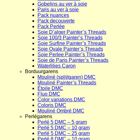
Gobelins au ver à soie
Paris au ver à soie
Pack nuances
Pack decouverte
Pack Perlée
Soie D’alger Painter’s Threads
Soie 100/3 Painter’s Threads
Soie Surfine Painter’s Threads
Soie Ovale Painter’s Threads
Soie Perlee Painter’s Threads
Soie de Paris Painter’s Threads
Waterlilies Caron
Borduurgarens
Mouliné (splijtgaren) DMC
Mouliné Painter’s Threads
Étoile DMC
Fluo DMC
Color variations DMC
Coloris DMC
Mouliné Ombré DMC
Perlégarens
Perlé 5 DMC – 5 gram
Perlé 5 DMC – 10 gram
Perlé 5 DMC – 25 gram
Perlé 8 DMC – 10 gram