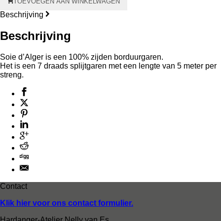
TOEVOEGEN AAN WINKELWAGEN
d'Alger
aantal
Beschrijving
Beschrijving
Soie d’Alger is een 100% zijden borduurgaren.
Het is een 7 draads splijtgaren met een lengte van 5 meter per
streng.
Contact
Klik hier voor ons contact formulier.
Hardanger-Atelier Nelly van Es