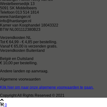
Westelbeersedijk 13
5091 SK Middelbeers
Telefoon 013 514 1814
www.hardanger.nl
info@hardanger.nl
Kamer van Koophandel 18043322
BTW NL001112380B23
Verzendkosten NL
Tot € 64,99 - € 4,85 per bestelling.
Vanaf € 65,00 is verzenden gratis.
Verzendkosten Buitenland
België en Duitsland
€ 10,00 per bestelling.
Andere landen op aanvraag.
Algemene voorwaarden
Klik hier om naar onze algemene voorwaarden te gaan.
Copyright All Rights Reserved © 2021
0