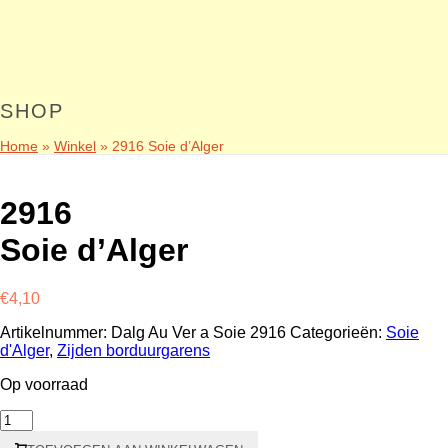
SHOP
Home
»
Winkel
»
2916 Soie d’Alger
2916
Soie d’Alger
€
4,10
Artikelnummer:
Dalg Au Ver a Soie 2916
Categorieën:
Soie
d'Alger
,
Zijden borduurgarens
Op voorraad
2916
Soie