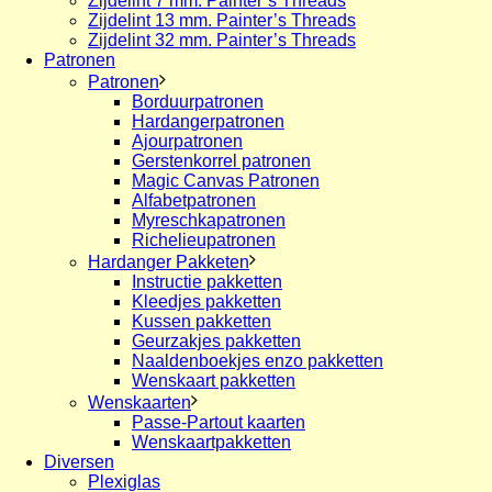
Zijdelint 7 mm. Painter’s Threads
Zijdelint 13 mm. Painter’s Threads
Zijdelint 32 mm. Painter’s Threads
Patronen
Patronen
Borduurpatronen
Hardangerpatronen
Ajourpatronen
Gerstenkorrel patronen
Magic Canvas Patronen
Alfabetpatronen
Myreschkapatronen
Richelieupatronen
Hardanger Pakketen
Instructie pakketten
Kleedjes pakketten
Kussen pakketten
Geurzakjes pakketten
Naaldenboekjes enzo pakketten
Wenskaart pakketten
Wenskaarten
Passe-Partout kaarten
Wenskaartpakketten
Diversen
Plexiglas