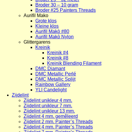
Broder 30 – 10 gram
Broder #25 Painters Threads
Aurifil Mako
Grote klos
Kleine klos
Aurifil Makò #80
Aurifil Makò Nylon
Glittergarens
Kreinik
Kreinik #4
Kreinik #8
Kreinik Blending Filament
DMC Diamant
DMC Metallic Perlé
DMC Metallic Splijt
Rainbow Gallery
YLI Candelight
Zijdelint
Zijdelint unikleur 4 mm.
Zijdelint unikleur 7 mm.
Zijdelint unikleur 13 mm.
Zijdelint 4 mm. gemêleerd
Zijdelint 2 mm. Painter’s Threads
Zijdelint 4 mm. Painter’s Threads