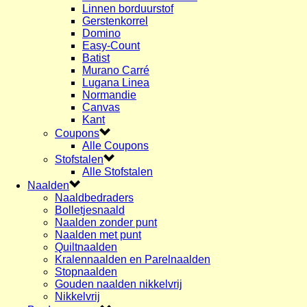
Linnen borduurstof
Gerstenkorrel
Domino
Easy-Count
Batist
Murano Carré
Lugana Linea
Normandie
Canvas
Kant
Coupons
Alle Coupons
Stofstalen
Alle Stofstalen
Naalden
Naaldbedraders
Bolletjesnaald
Naalden zonder punt
Naalden met punt
Quiltnaalden
Kralennaalden en Parelnaalden
Stopnaalden
Gouden naalden nikkelvrij
Nikkelvrij