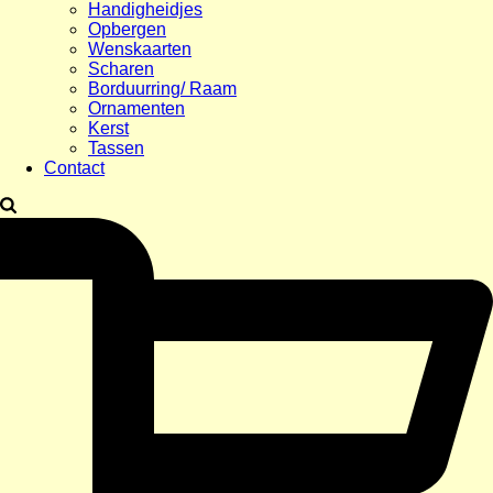
Handigheidjes
Opbergen
Wenskaarten
Scharen
Borduurring/ Raam
Ornamenten
Kerst
Tassen
Contact