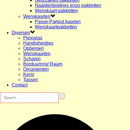
Geurzakjes pakketten
Naaldenboekjes enzo pakketten
Wenskaart pakketten
Wenskaarten
Passe-Partout kaarten
Wenskaartpakketten
Diversen
Plexiglas
Handigheidjes
Opbergen
Wenskaarten
Scharen
Borduurring/ Raam
Ornamenten
Kerst
Tassen
Contact