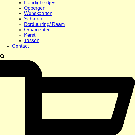
Handigheidjes
Opbergen
Wenskaarten
Scharen
Borduurring/ Raam
Ornamenten
Kerst
Tassen
Contact