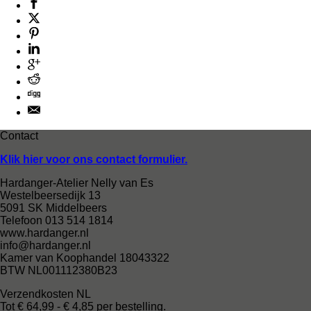
Contact
Klik hier voor ons contact formulier.
Hardanger-Atelier Nelly van Es
Westelbeersedijk 13
5091 SK Middelbeers
Telefoon 013 514 1814
www.hardanger.nl
info@hardanger.nl
Kamer van Koophandel 18043322
BTW NL001112380B23
Verzendkosten NL
Tot € 64,99 - € 4,85 per bestelling.