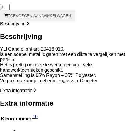
010
Copp./Lave./Silv.
TOEVOEGEN AAN WINKELWAGEN
Candlelight
aantal
Beschrijving
Beschrijving
YLI Candlelight art. 20416 010.
Is een soepel metallic garen met een dikte te vergelijken met
perlﾎ 5.
Het is prettig om mee te werken en voor vele
handwerktechnieken geschikt.
Samenstelling is 65% Rayon – 35% Polyester.
Verpakt op kaartje met een lengte van 10 meter.
Extra informatie
Extra informatie
10
Kleurnummer