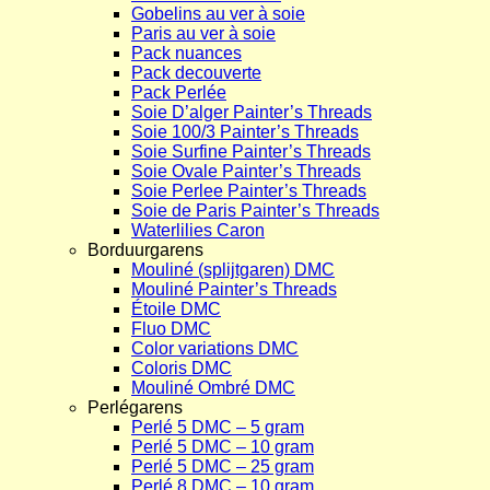
Gobelins au ver à soie
Paris au ver à soie
Pack nuances
Pack decouverte
Pack Perlée
Soie D’alger Painter’s Threads
Soie 100/3 Painter’s Threads
Soie Surfine Painter’s Threads
Soie Ovale Painter’s Threads
Soie Perlee Painter’s Threads
Soie de Paris Painter’s Threads
Waterlilies Caron
Borduurgarens
Mouliné (splijtgaren) DMC
Mouliné Painter’s Threads
Étoile DMC
Fluo DMC
Color variations DMC
Coloris DMC
Mouliné Ombré DMC
Perlégarens
Perlé 5 DMC – 5 gram
Perlé 5 DMC – 10 gram
Perlé 5 DMC – 25 gram
Perlé 8 DMC – 10 gram