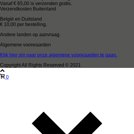
Vanaf € 65,00 is verzenden gratis.
Verzendkosten Buitenland
België en Duitsland
€ 10,00 per bestelling.
Andere landen op aanvraag.
Algemene voorwaarden
Klik hier om naar onze algemene voorwaarden te gaan.
Copyright All Rights Reserved © 2021
0