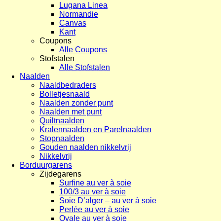
Lugana Linea
Normandie
Canvas
Kant
Coupons
Alle Coupons
Stofstalen
Alle Stofstalen
Naalden
Naaldbedraders
Bolletjesnaald
Naalden zonder punt
Naalden met punt
Quiltnaalden
Kralennaalden en Parelnaalden
Stopnaalden
Gouden naalden nikkelvrij
Nikkelvrij
Borduurgarens
Zijdegarens
Surfine au ver à soie
100/3 au ver à soie
Soie D’alger – au ver à soie
Perlée au ver à soie
Ovale au ver à soie