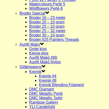
Watercolours Perlé 5
Wildflowers Perlé 8
Broder Special
Broder 16 – 23 meter
Broder 20 – 10 gram
Broder 25 – 10 gram
Broder 25 – 32 meter
Broder 30 – 10 gram
Broder #25 Painters Threads
Aurifil Mako
Grote klos
Kleine klos
Aurifil Makò #80
Aurifil Makò Nylon
Glittergarens
Kreinik
Kreinik #4
Kreinik #8
Kreinik Blending Filament
DMC Diamant
DMC Metallic Perlé
DMC Metallic Splijt
Rainbow Gallery
YLI Candelight