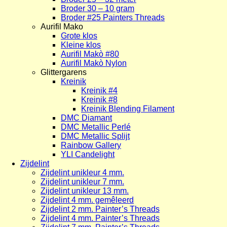
Broder 30 – 10 gram
Broder #25 Painters Threads
Aurifil Mako
Grote klos
Kleine klos
Aurifil Makò #80
Aurifil Makò Nylon
Glittergarens
Kreinik
Kreinik #4
Kreinik #8
Kreinik Blending Filament
DMC Diamant
DMC Metallic Perlé
DMC Metallic Splijt
Rainbow Gallery
YLI Candelight
Zijdelint
Zijdelint unikleur 4 mm.
Zijdelint unikleur 7 mm.
Zijdelint unikleur 13 mm.
Zijdelint 4 mm. gemêleerd
Zijdelint 2 mm. Painter’s Threads
Zijdelint 4 mm. Painter’s Threads