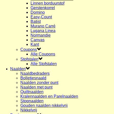
Linnen borduurstof
Gerstenkorrel
Domino
Easy-Count
Batist
Murano Carré
Lugana Linea
Normandie
Canvas
Kant
Coupons
Alle Coupons
Stofstalen
Alle Stofstalen
Naalden
Naaldbedraders
Bolletjesnaald
Naalden zonder punt
Naalden met punt
Quiltnaalden
Kralennaalden en Parelnaalden
Stopnaalden
Gouden naalden nikkelvrij
Nikkelvrij