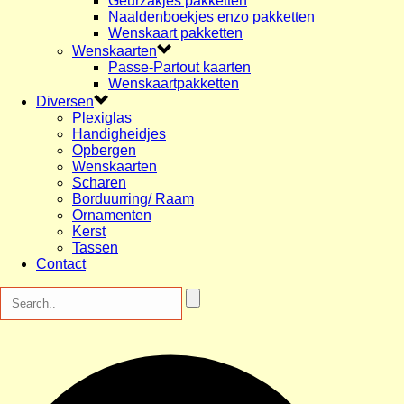
Geurzakjes pakketten
Naaldenboekjes enzo pakketten
Wenskaart pakketten
Wenskaarten
Passe-Partout kaarten
Wenskaartpakketten
Diversen
Plexiglas
Handigheidjes
Opbergen
Wenskaarten
Scharen
Borduurring/ Raam
Ornamenten
Kerst
Tassen
Contact