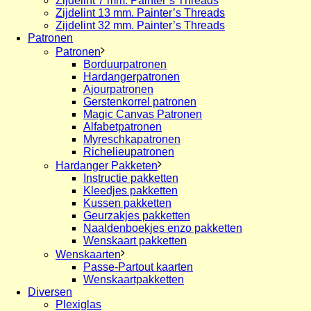
Zijdelint 7 mm. Painter’s Threads
Zijdelint 13 mm. Painter’s Threads
Zijdelint 32 mm. Painter’s Threads
Patronen
Patronen
Borduurpatronen
Hardangerpatronen
Ajourpatronen
Gerstenkorrel patronen
Magic Canvas Patronen
Alfabetpatronen
Myreschkapatronen
Richelieupatronen
Hardanger Pakketen
Instructie pakketten
Kleedjes pakketten
Kussen pakketten
Geurzakjes pakketten
Naaldenboekjes enzo pakketten
Wenskaart pakketten
Wenskaarten
Passe-Partout kaarten
Wenskaartpakketten
Diversen
Plexiglas