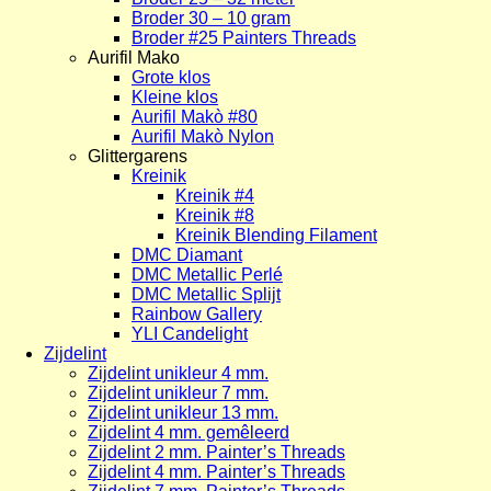
Broder 30 – 10 gram
Broder #25 Painters Threads
Aurifil Mako
Grote klos
Kleine klos
Aurifil Makò #80
Aurifil Makò Nylon
Glittergarens
Kreinik
Kreinik #4
Kreinik #8
Kreinik Blending Filament
DMC Diamant
DMC Metallic Perlé
DMC Metallic Splijt
Rainbow Gallery
YLI Candelight
Zijdelint
Zijdelint unikleur 4 mm.
Zijdelint unikleur 7 mm.
Zijdelint unikleur 13 mm.
Zijdelint 4 mm. gemêleerd
Zijdelint 2 mm. Painter’s Threads
Zijdelint 4 mm. Painter’s Threads