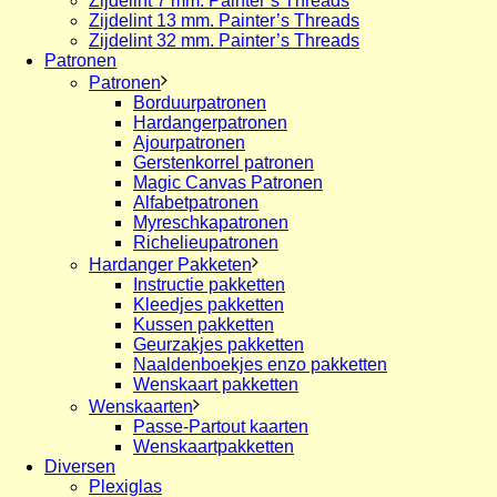
Zijdelint 7 mm. Painter’s Threads
Zijdelint 13 mm. Painter’s Threads
Zijdelint 32 mm. Painter’s Threads
Patronen
Patronen
Borduurpatronen
Hardangerpatronen
Ajourpatronen
Gerstenkorrel patronen
Magic Canvas Patronen
Alfabetpatronen
Myreschkapatronen
Richelieupatronen
Hardanger Pakketen
Instructie pakketten
Kleedjes pakketten
Kussen pakketten
Geurzakjes pakketten
Naaldenboekjes enzo pakketten
Wenskaart pakketten
Wenskaarten
Passe-Partout kaarten
Wenskaartpakketten
Diversen
Plexiglas