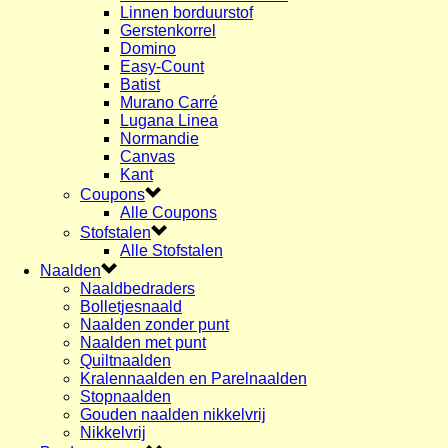
Linnen borduurstof
Gerstenkorrel
Domino
Easy-Count
Batist
Murano Carré
Lugana Linea
Normandie
Canvas
Kant
Coupons
Alle Coupons
Stofstalen
Alle Stofstalen
Naalden
Naaldbedraders
Bolletjesnaald
Naalden zonder punt
Naalden met punt
Quiltnaalden
Kralennaalden en Parelnaalden
Stopnaalden
Gouden naalden nikkelvrij
Nikkelvrij