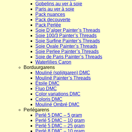
Gobelins au ver à soie
Paris au ver à soie
Pack nuances
Pack decouverte
Pack Perlée
Soie D’alger Painter’s Threads
Soie 100/3 Painter’s Threads
Soie Surfine Painter’s Threads
Soie Ovale Painter’s Threads
Soie Perlee Painter’s Threads
Soie de Paris Painter’s Threads
Waterlilies Caron
Borduurgarens
Mouliné (splijtgaren) DMC
Mouliné Painter’s Threads
Étoile DMC
Fluo DMC
Color variations DMC
Coloris DMC
Mouliné Ombré DMC
Perlégarens
Perlé 5 DMC – 5 gram
Perlé 5 DMC – 10 gram
Perlé 5 DMC – 25 gram
Perlé 8 DMC – 10 gram