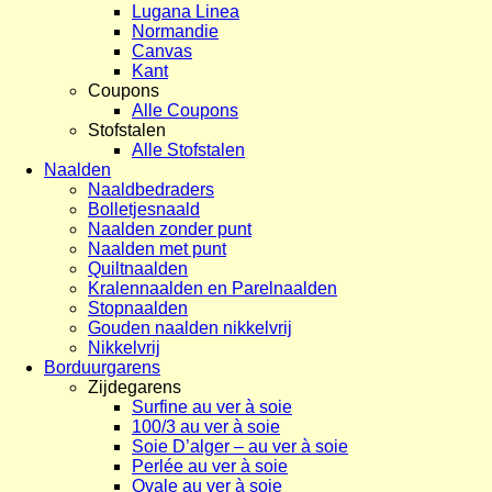
Lugana Linea
Normandie
Canvas
Kant
Coupons
Alle Coupons
Stofstalen
Alle Stofstalen
Naalden
Naaldbedraders
Bolletjesnaald
Naalden zonder punt
Naalden met punt
Quiltnaalden
Kralennaalden en Parelnaalden
Stopnaalden
Gouden naalden nikkelvrij
Nikkelvrij
Borduurgarens
Zijdegarens
Surfine au ver à soie
100/3 au ver à soie
Soie D’alger – au ver à soie
Perlée au ver à soie
Ovale au ver à soie