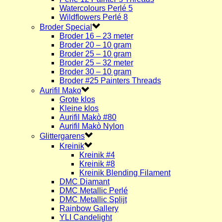
Watercolours Perlé 5
Wildflowers Perlé 8
Broder Special
Broder 16 – 23 meter
Broder 20 – 10 gram
Broder 25 – 10 gram
Broder 25 – 32 meter
Broder 30 – 10 gram
Broder #25 Painters Threads
Aurifil Mako
Grote klos
Kleine klos
Aurifil Makò #80
Aurifil Makò Nylon
Glittergarens
Kreinik
Kreinik #4
Kreinik #8
Kreinik Blending Filament
DMC Diamant
DMC Metallic Perlé
DMC Metallic Splijt
Rainbow Gallery
YLI Candelight