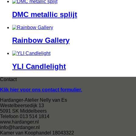
DMC metallic splijt
Rainbow Gallery
YLI Candlelight
Contact
Klik hier voor ons contact formulier.
Hardanger-Atelier Nelly van Es
Westelbeersedijk 13
5091 SK Middelbeers
Telefoon 013 514 1814
www.hardanger.nl
info@hardanger.nl
Kamer van Koophandel 18043322