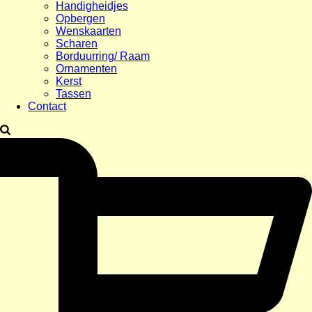
Handigheidjes
Opbergen
Wenskaarten
Scharen
Borduurring/ Raam
Ornamenten
Kerst
Tassen
Contact