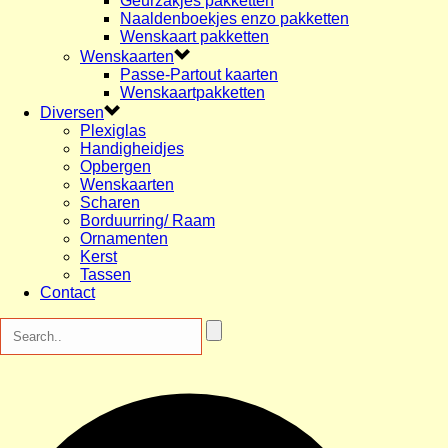
Geurzakjes pakketten
Naaldenboekjes enzo pakketten
Wenskaart pakketten
Wenskaarten
Passe-Partout kaarten
Wenskaartpakketten
Diversen
Plexiglas
Handigheidjes
Opbergen
Wenskaarten
Scharen
Borduurring/ Raam
Ornamenten
Kerst
Tassen
Contact