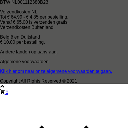
BTW NL001112380B23
Verzendkosten NL
Tot € 64,99 - € 4,85 per bestelling.
Vanaf € 65,00 is verzenden gratis.
Verzendkosten Buitenland
België en Duitsland
€ 10,00 per bestelling.
Andere landen op aanvraag.
Algemene voorwaarden
Klik hier om naar onze algemene voorwaarden te gaan.
Copyright All Rights Reserved © 2021
0