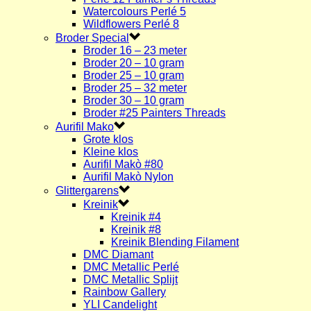
Watercolours Perlé 5
Wildflowers Perlé 8
Broder Special
Broder 16 – 23 meter
Broder 20 – 10 gram
Broder 25 – 10 gram
Broder 25 – 32 meter
Broder 30 – 10 gram
Broder #25 Painters Threads
Aurifil Mako
Grote klos
Kleine klos
Aurifil Makò #80
Aurifil Makò Nylon
Glittergarens
Kreinik
Kreinik #4
Kreinik #8
Kreinik Blending Filament
DMC Diamant
DMC Metallic Perlé
DMC Metallic Splijt
Rainbow Gallery
YLI Candelight