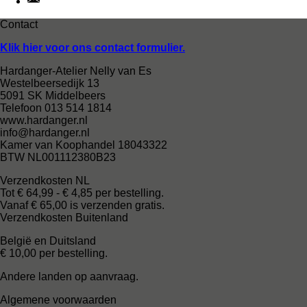
Contact
Klik hier voor ons contact formulier.
Hardanger-Atelier Nelly van Es
Westelbeersedijk 13
5091 SK Middelbeers
Telefoon 013 514 1814
www.hardanger.nl
info@hardanger.nl
Kamer van Koophandel 18043322
BTW NL001112380B23
Verzendkosten NL
Tot € 64,99 - € 4,85 per bestelling.
Vanaf € 65,00 is verzenden gratis.
Verzendkosten Buitenland
België en Duitsland
€ 10,00 per bestelling.
Andere landen op aanvraag.
Algemene voorwaarden