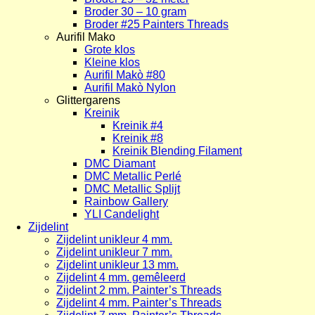
Broder 30 – 10 gram
Broder #25 Painters Threads
Aurifil Mako
Grote klos
Kleine klos
Aurifil Makò #80
Aurifil Makò Nylon
Glittergarens
Kreinik
Kreinik #4
Kreinik #8
Kreinik Blending Filament
DMC Diamant
DMC Metallic Perlé
DMC Metallic Splijt
Rainbow Gallery
YLI Candelight
Zijdelint
Zijdelint unikleur 4 mm.
Zijdelint unikleur 7 mm.
Zijdelint unikleur 13 mm.
Zijdelint 4 mm. gemêleerd
Zijdelint 2 mm. Painter’s Threads
Zijdelint 4 mm. Painter’s Threads