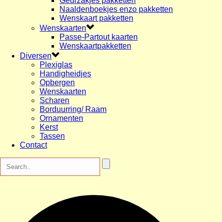
Geurzakjes pakketten
Naaldenboekjes enzo pakketten
Wenskaart pakketten
Wenskaarten
Passe-Partout kaarten
Wenskaartpakketten
Diversen
Plexiglas
Handigheidjes
Opbergen
Wenskaarten
Scharen
Borduurring/ Raam
Ornamenten
Kerst
Tassen
Contact