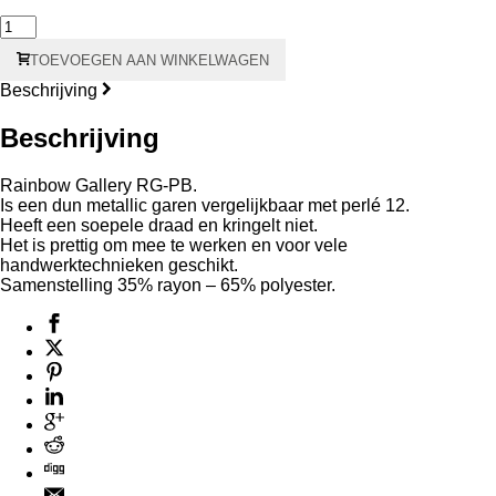
PB21
Petite
TOEVOEGEN AAN WINKELWAGEN
Treasure
Braid
Beschrijving
22.8
meter
Beschrijving
aantal
Rainbow Gallery RG-PB.
Is een dun metallic garen vergelijkbaar met perlé 12.
Heeft een soepele draad en kringelt niet.
Het is prettig om mee te werken en voor vele
handwerktechnieken geschikt.
Samenstelling 35% rayon – 65% polyester.