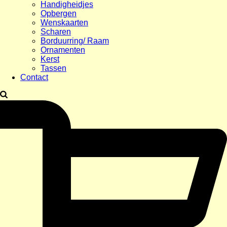
Handigheidjes
Opbergen
Wenskaarten
Scharen
Borduurring/ Raam
Ornamenten
Kerst
Tassen
Contact