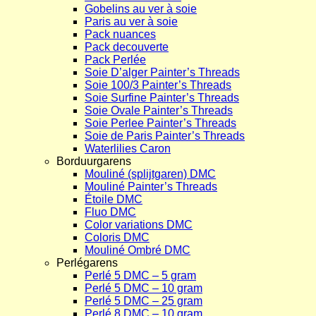
Gobelins au ver à soie
Paris au ver à soie
Pack nuances
Pack decouverte
Pack Perlée
Soie D’alger Painter’s Threads
Soie 100/3 Painter’s Threads
Soie Surfine Painter’s Threads
Soie Ovale Painter’s Threads
Soie Perlee Painter’s Threads
Soie de Paris Painter’s Threads
Waterlilies Caron
Borduurgarens
Mouliné (splijtgaren) DMC
Mouliné Painter’s Threads
Étoile DMC
Fluo DMC
Color variations DMC
Coloris DMC
Mouliné Ombré DMC
Perlégarens
Perlé 5 DMC – 5 gram
Perlé 5 DMC – 10 gram
Perlé 5 DMC – 25 gram
Perlé 8 DMC – 10 gram