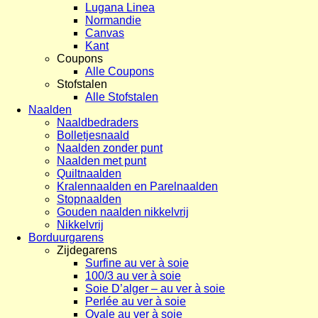
Lugana Linea
Normandie
Canvas
Kant
Coupons
Alle Coupons
Stofstalen
Alle Stofstalen
Naalden
Naaldbedraders
Bolletjesnaald
Naalden zonder punt
Naalden met punt
Quiltnaalden
Kralennaalden en Parelnaalden
Stopnaalden
Gouden naalden nikkelvrij
Nikkelvrij
Borduurgarens
Zijdegarens
Surfine au ver à soie
100/3 au ver à soie
Soie D’alger – au ver à soie
Perlée au ver à soie
Ovale au ver à soie