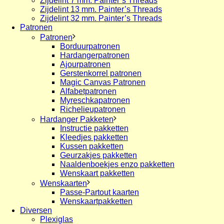
Zijdelint 7 mm. Painter’s Threads
Zijdelint 13 mm. Painter’s Threads
Zijdelint 32 mm. Painter’s Threads
Patronen
Patronen
Borduurpatronen
Hardangerpatronen
Ajourpatronen
Gerstenkorrel patronen
Magic Canvas Patronen
Alfabetpatronen
Myreschkapatronen
Richelieupatronen
Hardanger Pakketen
Instructie pakketten
Kleedjes pakketten
Kussen pakketten
Geurzakjes pakketten
Naaldenboekjes enzo pakketten
Wenskaart pakketten
Wenskaarten
Passe-Partout kaarten
Wenskaartpakketten
Diversen
Plexiglas