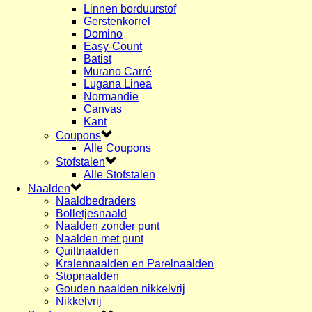
Linnen borduurstof
Gerstenkorrel
Domino
Easy-Count
Batist
Murano Carré
Lugana Linea
Normandie
Canvas
Kant
Coupons
Alle Coupons
Stofstalen
Alle Stofstalen
Naalden
Naaldbedraders
Bolletjesnaald
Naalden zonder punt
Naalden met punt
Quiltnaalden
Kralennaalden en Parelnaalden
Stopnaalden
Gouden naalden nikkelvrij
Nikkelvrij