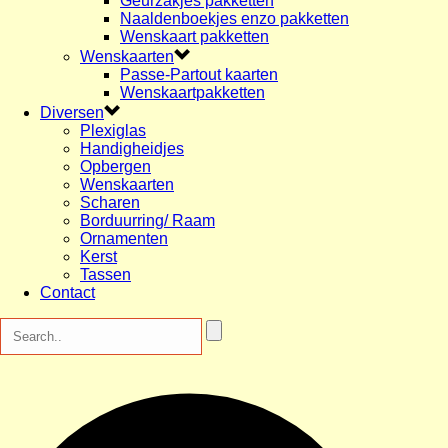
Geurzakjes pakketten
Naaldenboekjes enzo pakketten
Wenskaart pakketten
Wenskaarten
Passe-Partout kaarten
Wenskaartpakketten
Diversen
Plexiglas
Handigheidjes
Opbergen
Wenskaarten
Scharen
Borduurring/ Raam
Ornamenten
Kerst
Tassen
Contact