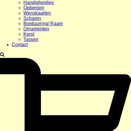
Handigheidjes
Opbergen
Wenskaarten
Scharen
Borduurring/ Raam
Ornamenten
Kerst
Tassen
Contact