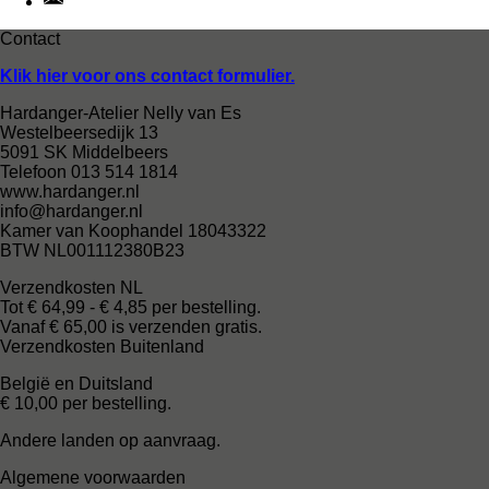
Contact
Klik hier voor ons contact formulier.
Hardanger-Atelier Nelly van Es
Westelbeersedijk 13
5091 SK Middelbeers
Telefoon 013 514 1814
www.hardanger.nl
info@hardanger.nl
Kamer van Koophandel 18043322
BTW NL001112380B23
Verzendkosten NL
Tot € 64,99 - € 4,85 per bestelling.
Vanaf € 65,00 is verzenden gratis.
Verzendkosten Buitenland
België en Duitsland
€ 10,00 per bestelling.
Andere landen op aanvraag.
Algemene voorwaarden