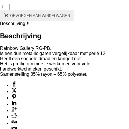
PB14
Petite
TOEVOEGEN AAN WINKELWAGEN
Treasure
Braid
Beschrijving
22.8
meter
Beschrijving
aantal
Rainbow Gallery RG-PB.
Is een dun metallic garen vergelijkbaar met perlé 12.
Heeft een soepele draad en kringelt niet.
Het is prettig om mee te werken en voor vele
handwerktechnieken geschikt.
Samenstelling 35% rayon – 65% polyester.