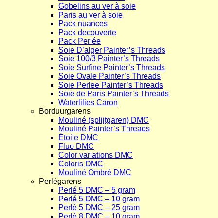
Gobelins au ver à soie
Paris au ver à soie
Pack nuances
Pack decouverte
Pack Perlée
Soie D’alger Painter’s Threads
Soie 100/3 Painter’s Threads
Soie Surfine Painter’s Threads
Soie Ovale Painter’s Threads
Soie Perlee Painter’s Threads
Soie de Paris Painter’s Threads
Waterlilies Caron
Borduurgarens
Mouliné (splijtgaren) DMC
Mouliné Painter’s Threads
Étoile DMC
Fluo DMC
Color variations DMC
Coloris DMC
Mouliné Ombré DMC
Perlégarens
Perlé 5 DMC – 5 gram
Perlé 5 DMC – 10 gram
Perlé 5 DMC – 25 gram
Perlé 8 DMC – 10 gram