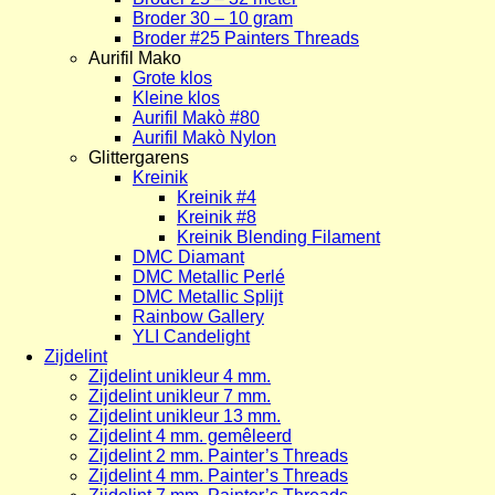
Broder 30 – 10 gram
Broder #25 Painters Threads
Aurifil Mako
Grote klos
Kleine klos
Aurifil Makò #80
Aurifil Makò Nylon
Glittergarens
Kreinik
Kreinik #4
Kreinik #8
Kreinik Blending Filament
DMC Diamant
DMC Metallic Perlé
DMC Metallic Splijt
Rainbow Gallery
YLI Candelight
Zijdelint
Zijdelint unikleur 4 mm.
Zijdelint unikleur 7 mm.
Zijdelint unikleur 13 mm.
Zijdelint 4 mm. gemêleerd
Zijdelint 2 mm. Painter’s Threads
Zijdelint 4 mm. Painter’s Threads