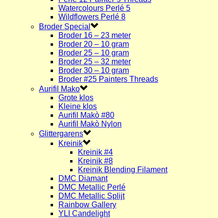
Watercolours Perlé 5
Wildflowers Perlé 8
Broder Special
Broder 16 – 23 meter
Broder 20 – 10 gram
Broder 25 – 10 gram
Broder 25 – 32 meter
Broder 30 – 10 gram
Broder #25 Painters Threads
Aurifil Mako
Grote klos
Kleine klos
Aurifil Makò #80
Aurifil Makò Nylon
Glittergarens
Kreinik
Kreinik #4
Kreinik #8
Kreinik Blending Filament
DMC Diamant
DMC Metallic Perlé
DMC Metallic Splijt
Rainbow Gallery
YLI Candelight