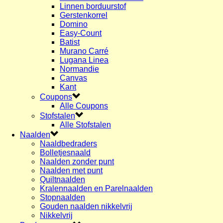
Linnen borduurstof
Gerstenkorrel
Domino
Easy-Count
Batist
Murano Carré
Lugana Linea
Normandie
Canvas
Kant
Coupons
Alle Coupons
Stofstalen
Alle Stofstalen
Naalden
Naaldbedraders
Bolletjesnaald
Naalden zonder punt
Naalden met punt
Quiltnaalden
Kralennaalden en Parelnaalden
Stopnaalden
Gouden naalden nikkelvrij
Nikkelvrij