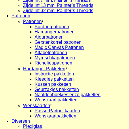
Zijdelint 7 mm. Painter’s Threads
Zijdelint 13 mm. Painter’s Threads
Zijdelint 32 mm. Painter’s Threads
Patronen
Patronen
Borduurpatronen
Hardangerpatronen
Ajourpatronen
Gerstenkorrel patronen
Magic Canvas Patronen
Alfabetpatronen
Myreschkapatronen
Richelieupatronen
Hardanger Pakketen
Instructie pakketten
Kleedjes pakketten
Kussen pakketten
Geurzakjes pakketten
Naaldenboekjes enzo pakketten
Wenskaart pakketten
Wenskaarten
Passe-Partout kaarten
Wenskaartpakketten
Diversen
Plexiglas