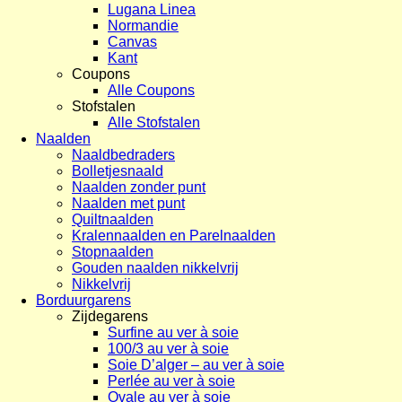
Lugana Linea
Normandie
Canvas
Kant
Coupons
Alle Coupons
Stofstalen
Alle Stofstalen
Naalden
Naaldbedraders
Bolletjesnaald
Naalden zonder punt
Naalden met punt
Quiltnaalden
Kralennaalden en Parelnaalden
Stopnaalden
Gouden naalden nikkelvrij
Nikkelvrij
Borduurgarens
Zijdegarens
Surfine au ver à soie
100/3 au ver à soie
Soie D’alger – au ver à soie
Perlée au ver à soie
Ovale au ver à soie