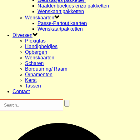
Geurzakjes pakketten
Naaldenboekjes enzo pakketten
Wenskaart pakketten
Wenskaarten
Passe-Partout kaarten
Wenskaartpakketten
Diversen
Plexiglas
Handigheidjes
Opbergen
Wenskaarten
Scharen
Borduurring/ Raam
Ornamenten
Kerst
Tassen
Contact