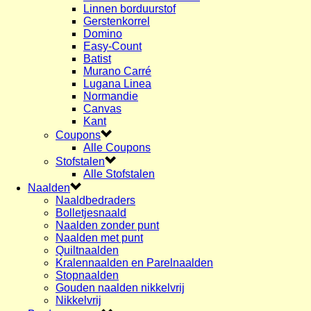
Linnen borduurstof
Gerstenkorrel
Domino
Easy-Count
Batist
Murano Carré
Lugana Linea
Normandie
Canvas
Kant
Coupons
Alle Coupons
Stofstalen
Alle Stofstalen
Naalden
Naaldbedraders
Bolletjesnaald
Naalden zonder punt
Naalden met punt
Quiltnaalden
Kralennaalden en Parelnaalden
Stopnaalden
Gouden naalden nikkelvrij
Nikkelvrij