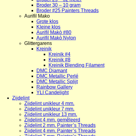
Broder 30 – 10 gram
Broder #25 Painters Threads
Aurifil Mako
Grote klos
Kleine klos
Aurifil Makò #80
Aurifil Makò Nylon
Glittergarens
Kreinik
Kreinik #4
Kreinik #8
Kreinik Blending Filament
DMC Diamant
DMC Metallic Perlé
DMC Metallic Splijt
Rainbow Gallery
YLI Candelight
Zijdelint
Zijdelint unikleur 4 mm.
Zijdelint unikleur 7 mm.
Zijdelint unikleur 13 mm.
Zijdelint 4 mm. gemêleerd
Zijdelint 2 mm. Painter’s Threads
Zijdelint 4 mm. Painter’s Threads