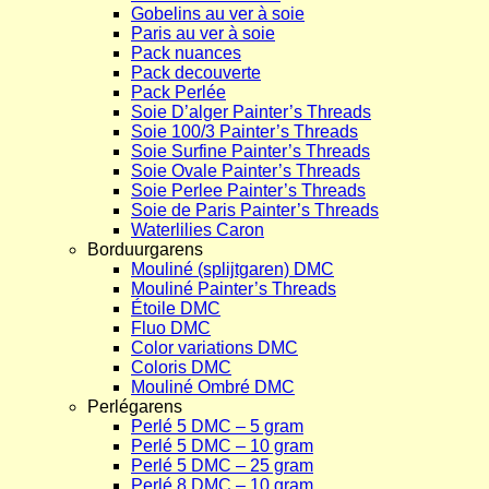
Gobelins au ver à soie
Paris au ver à soie
Pack nuances
Pack decouverte
Pack Perlée
Soie D’alger Painter’s Threads
Soie 100/3 Painter’s Threads
Soie Surfine Painter’s Threads
Soie Ovale Painter’s Threads
Soie Perlee Painter’s Threads
Soie de Paris Painter’s Threads
Waterlilies Caron
Borduurgarens
Mouliné (splijtgaren) DMC
Mouliné Painter’s Threads
Étoile DMC
Fluo DMC
Color variations DMC
Coloris DMC
Mouliné Ombré DMC
Perlégarens
Perlé 5 DMC – 5 gram
Perlé 5 DMC – 10 gram
Perlé 5 DMC – 25 gram
Perlé 8 DMC – 10 gram