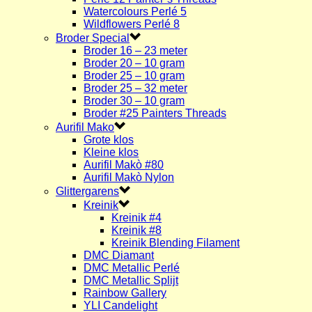
Watercolours Perlé 5
Wildflowers Perlé 8
Broder Special
Broder 16 – 23 meter
Broder 20 – 10 gram
Broder 25 – 10 gram
Broder 25 – 32 meter
Broder 30 – 10 gram
Broder #25 Painters Threads
Aurifil Mako
Grote klos
Kleine klos
Aurifil Makò #80
Aurifil Makò Nylon
Glittergarens
Kreinik
Kreinik #4
Kreinik #8
Kreinik Blending Filament
DMC Diamant
DMC Metallic Perlé
DMC Metallic Splijt
Rainbow Gallery
YLI Candelight