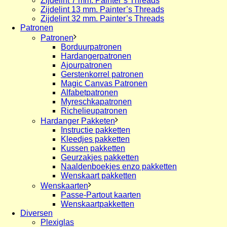
Zijdelint 7 mm. Painter’s Threads
Zijdelint 13 mm. Painter’s Threads
Zijdelint 32 mm. Painter’s Threads
Patronen
Patronen
Borduurpatronen
Hardangerpatronen
Ajourpatronen
Gerstenkorrel patronen
Magic Canvas Patronen
Alfabetpatronen
Myreschkapatronen
Richelieupatronen
Hardanger Pakketen
Instructie pakketten
Kleedjes pakketten
Kussen pakketten
Geurzakjes pakketten
Naaldenboekjes enzo pakketten
Wenskaart pakketten
Wenskaarten
Passe-Partout kaarten
Wenskaartpakketten
Diversen
Plexiglas