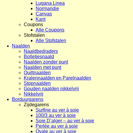
Lugana Linea
Normandie
Canvas
Kant
Coupons
Alle Coupons
Stofstalen
Alle Stofstalen
Naalden
Naaldbedraders
Bolletjesnaald
Naalden zonder punt
Naalden met punt
Quiltnaalden
Kralennaalden en Parelnaalden
Stopnaalden
Gouden naalden nikkelvrij
Nikkelvrij
Borduurgarens
Zijdegarens
Surfine au ver à soie
100/3 au ver à soie
Soie D’alger – au ver à soie
Perlée au ver à soie
Ovale au ver à soie