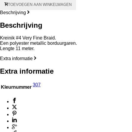
307
TOEVOEGEN AAN WINKELWAGEN
#4
Kreinik
Beschrijving
Deep
Coral
Beschrijving
aantal
Kreinik #4 Very Fine Braid.
Een polyester metallic borduurgaren.
Lengte 11 meter.
Extra informatie
Extra informatie
307
Kleurnummer