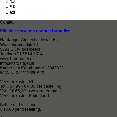
Contact
Klik hier voor ons contact formulier.
Hardanger-Atelier Nelly van Es
Westelbeersedijk 13
5091 SK Middelbeers
Telefoon 013 514 1814
www.hardanger.nl
info@hardanger.nl
Kamer van Koophandel 18043322
BTW NL001112380B23
Verzendkosten NL
Tot € 64,99 - € 4,85 per bestelling.
Vanaf € 65,00 is verzenden gratis.
Verzendkosten Buitenland
België en Duitsland
€ 10,00 per bestelling.