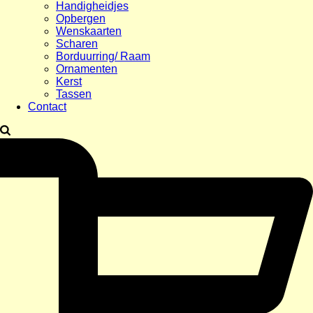
Handigheidjes
Opbergen
Wenskaarten
Scharen
Borduurring/ Raam
Ornamenten
Kerst
Tassen
Contact