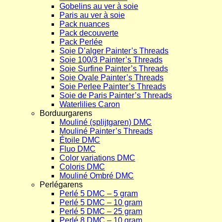
Gobelins au ver à soie
Paris au ver à soie
Pack nuances
Pack decouverte
Pack Perlée
Soie D’alger Painter’s Threads
Soie 100/3 Painter’s Threads
Soie Surfine Painter’s Threads
Soie Ovale Painter’s Threads
Soie Perlee Painter’s Threads
Soie de Paris Painter’s Threads
Waterlilies Caron
Borduurgarens
Mouliné (splijtgaren) DMC
Mouliné Painter’s Threads
Étoile DMC
Fluo DMC
Color variations DMC
Coloris DMC
Mouliné Ombré DMC
Perlégarens
Perlé 5 DMC – 5 gram
Perlé 5 DMC – 10 gram
Perlé 5 DMC – 25 gram
Perlé 8 DMC – 10 gram