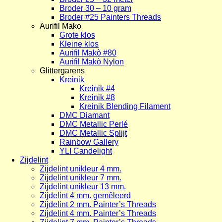
Broder 30 – 10 gram
Broder #25 Painters Threads
Aurifil Mako
Grote klos
Kleine klos
Aurifil Makò #80
Aurifil Makò Nylon
Glittergarens
Kreinik
Kreinik #4
Kreinik #8
Kreinik Blending Filament
DMC Diamant
DMC Metallic Perlé
DMC Metallic Splijt
Rainbow Gallery
YLI Candelight
Zijdelint
Zijdelint unikleur 4 mm.
Zijdelint unikleur 7 mm.
Zijdelint unikleur 13 mm.
Zijdelint 4 mm. gemêleerd
Zijdelint 2 mm. Painter’s Threads
Zijdelint 4 mm. Painter’s Threads