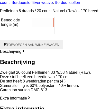
count
,
Borduurstof Evenweave
,
Borduurstoffen
Perlleinen 8 draads / 20 count Naturel (Raw) – 170 breed
Benodigde
lengte (m)
Perlleinen
TOEVOEGEN AAN WINKELWAGEN
8
draads
Beschrijving
-
20
Beschrijving
count
Naturel
Zweigart 20 count Perlleinen 3379/53 Naturel (Raw).
(Raw)
Deze stof heeft een breedte van 170 cm.
3379/53
De stof heeft 8 weefdraden per cm (4 ).
170
Samenstelling is 60% polyester – 40% linnen.
cm
Garen ton sur ton DMC 613.
breed
aantal
Extra informatie
Extra informatie