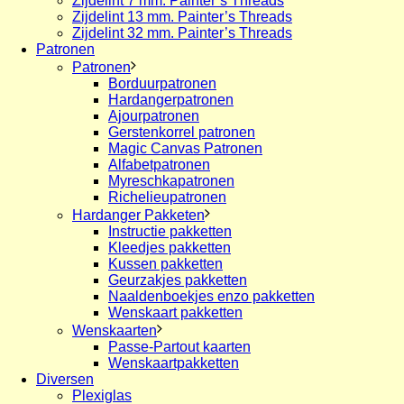
Zijdelint 7 mm. Painter’s Threads
Zijdelint 13 mm. Painter’s Threads
Zijdelint 32 mm. Painter’s Threads
Patronen
Patronen
Borduurpatronen
Hardangerpatronen
Ajourpatronen
Gerstenkorrel patronen
Magic Canvas Patronen
Alfabetpatronen
Myreschkapatronen
Richelieupatronen
Hardanger Pakketen
Instructie pakketten
Kleedjes pakketten
Kussen pakketten
Geurzakjes pakketten
Naaldenboekjes enzo pakketten
Wenskaart pakketten
Wenskaarten
Passe-Partout kaarten
Wenskaartpakketten
Diversen
Plexiglas