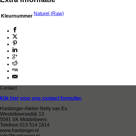
Naturel (Raw)
Kleurnummer
Contact
Klik hier voor ons contact formulier.
Hardanger-Atelier Nelly van Es
Westelbeersedijk 13
5091 SK Middelbeers
Telefoon 013 514 1814
www.hardanger.nl
info@hardanger.nl