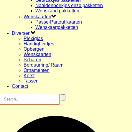
Geurzakjes pakketten
Naaldenboekjes enzo pakketten
Wenskaart pakketten
Wenskaarten
Passe-Partout kaarten
Wenskaartpakketten
Diversen
Plexiglas
Handigheidjes
Opbergen
Wenskaarten
Scharen
Borduurring/ Raam
Ornamenten
Kerst
Tassen
Contact