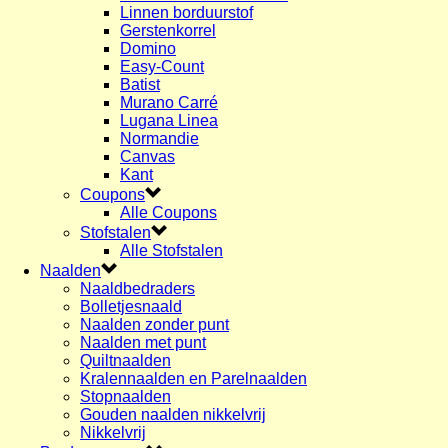
Linnen borduurstof
Gerstenkorrel
Domino
Easy-Count
Batist
Murano Carré
Lugana Linea
Normandie
Canvas
Kant
Coupons
Alle Coupons
Stofstalen
Alle Stofstalen
Naalden
Naaldbedraders
Bolletjesnaald
Naalden zonder punt
Naalden met punt
Quiltnaalden
Kralennaalden en Parelnaalden
Stopnaalden
Gouden naalden nikkelvrij
Nikkelvrij