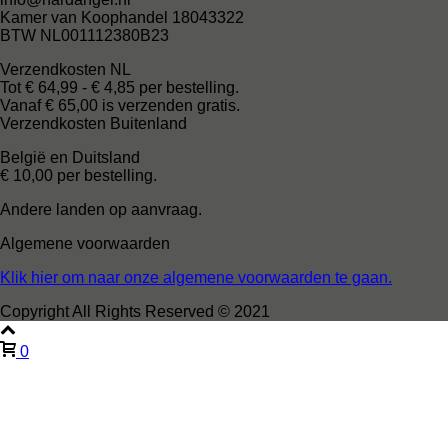
Kamer van Koophandel 18043322
BTW NL001112380B23
Verzendkosten NL
Tot € 64,99 - € 4,85 per bestelling.
Vanaf € 65,00 is verzenden gratis.
Verzendkosten Buitenland
België en Duitsland
€ 10,00 per bestelling.
Andere landen op aanvraag.
Algemene voorwaarden
Klik hier om naar onze algemene voorwaarden te gaan.
Copyright All Rights Reserved © 2021
0