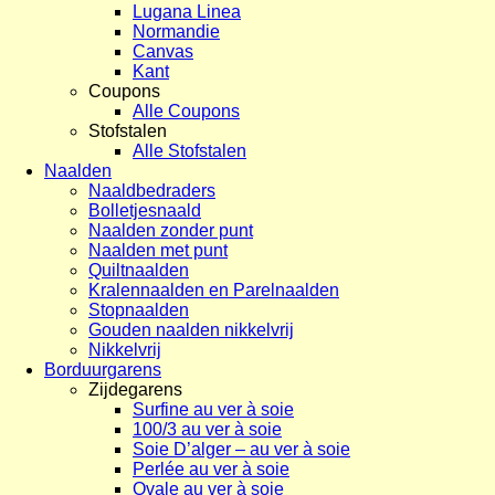
Lugana Linea
Normandie
Canvas
Kant
Coupons
Alle Coupons
Stofstalen
Alle Stofstalen
Naalden
Naaldbedraders
Bolletjesnaald
Naalden zonder punt
Naalden met punt
Quiltnaalden
Kralennaalden en Parelnaalden
Stopnaalden
Gouden naalden nikkelvrij
Nikkelvrij
Borduurgarens
Zijdegarens
Surfine au ver à soie
100/3 au ver à soie
Soie D’alger – au ver à soie
Perlée au ver à soie
Ovale au ver à soie