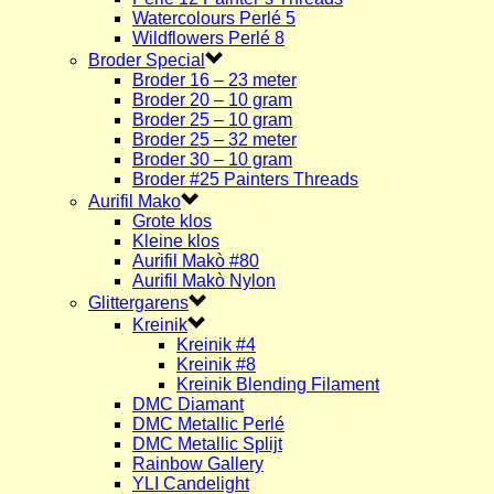
Watercolours Perlé 5
Wildflowers Perlé 8
Broder Special
Broder 16 – 23 meter
Broder 20 – 10 gram
Broder 25 – 10 gram
Broder 25 – 32 meter
Broder 30 – 10 gram
Broder #25 Painters Threads
Aurifil Mako
Grote klos
Kleine klos
Aurifil Makò #80
Aurifil Makò Nylon
Glittergarens
Kreinik
Kreinik #4
Kreinik #8
Kreinik Blending Filament
DMC Diamant
DMC Metallic Perlé
DMC Metallic Splijt
Rainbow Gallery
YLI Candelight