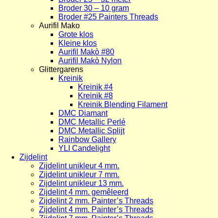
Broder 30 – 10 gram
Broder #25 Painters Threads
Aurifil Mako
Grote klos
Kleine klos
Aurifil Makò #80
Aurifil Makò Nylon
Glittergarens
Kreinik
Kreinik #4
Kreinik #8
Kreinik Blending Filament
DMC Diamant
DMC Metallic Perlé
DMC Metallic Splijt
Rainbow Gallery
YLI Candelight
Zijdelint
Zijdelint unikleur 4 mm.
Zijdelint unikleur 7 mm.
Zijdelint unikleur 13 mm.
Zijdelint 4 mm. gemêleerd
Zijdelint 2 mm. Painter’s Threads
Zijdelint 4 mm. Painter’s Threads