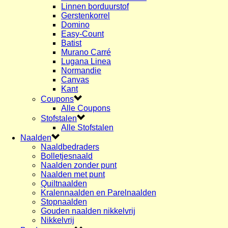
Linnen borduurstof
Gerstenkorrel
Domino
Easy-Count
Batist
Murano Carré
Lugana Linea
Normandie
Canvas
Kant
Coupons
Alle Coupons
Stofstalen
Alle Stofstalen
Naalden
Naaldbedraders
Bolletjesnaald
Naalden zonder punt
Naalden met punt
Quiltnaalden
Kralennaalden en Parelnaalden
Stopnaalden
Gouden naalden nikkelvrij
Nikkelvrij