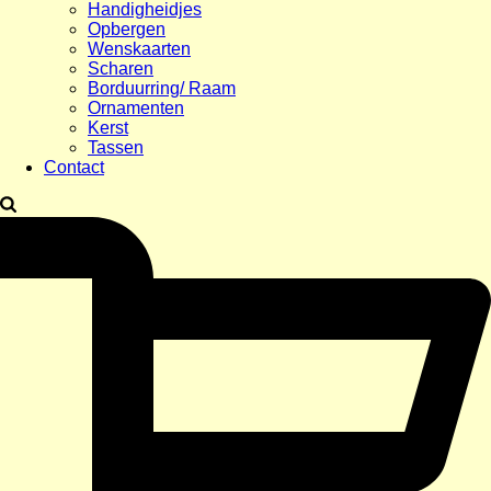
Handigheidjes
Opbergen
Wenskaarten
Scharen
Borduurring/ Raam
Ornamenten
Kerst
Tassen
Contact