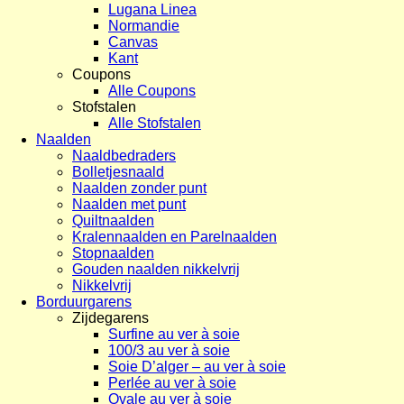
Lugana Linea
Normandie
Canvas
Kant
Coupons
Alle Coupons
Stofstalen
Alle Stofstalen
Naalden
Naaldbedraders
Bolletjesnaald
Naalden zonder punt
Naalden met punt
Quiltnaalden
Kralennaalden en Parelnaalden
Stopnaalden
Gouden naalden nikkelvrij
Nikkelvrij
Borduurgarens
Zijdegarens
Surfine au ver à soie
100/3 au ver à soie
Soie D’alger – au ver à soie
Perlée au ver à soie
Ovale au ver à soie