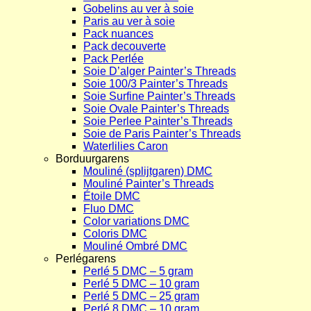
Gobelins au ver à soie
Paris au ver à soie
Pack nuances
Pack decouverte
Pack Perlée
Soie D’alger Painter’s Threads
Soie 100/3 Painter’s Threads
Soie Surfine Painter’s Threads
Soie Ovale Painter’s Threads
Soie Perlee Painter’s Threads
Soie de Paris Painter’s Threads
Waterlilies Caron
Borduurgarens
Mouliné (splijtgaren) DMC
Mouliné Painter’s Threads
Étoile DMC
Fluo DMC
Color variations DMC
Coloris DMC
Mouliné Ombré DMC
Perlégarens
Perlé 5 DMC – 5 gram
Perlé 5 DMC – 10 gram
Perlé 5 DMC – 25 gram
Perlé 8 DMC – 10 gram