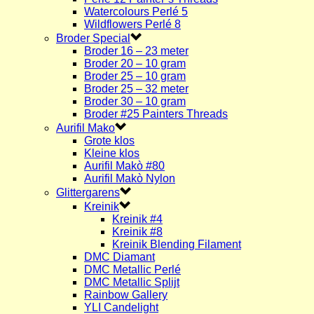
Watercolours Perlé 5
Wildflowers Perlé 8
Broder Special
Broder 16 – 23 meter
Broder 20 – 10 gram
Broder 25 – 10 gram
Broder 25 – 32 meter
Broder 30 – 10 gram
Broder #25 Painters Threads
Aurifil Mako
Grote klos
Kleine klos
Aurifil Makò #80
Aurifil Makò Nylon
Glittergarens
Kreinik
Kreinik #4
Kreinik #8
Kreinik Blending Filament
DMC Diamant
DMC Metallic Perlé
DMC Metallic Splijt
Rainbow Gallery
YLI Candelight