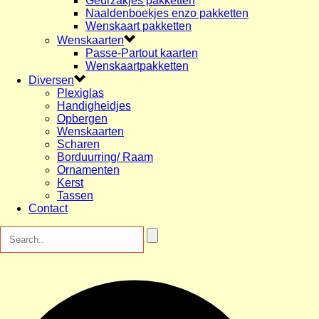
Geurzakjes pakketten
Naaldenboekjes enzo pakketten
Wenskaart pakketten
Wenskaarten
Passe-Partout kaarten
Wenskaartpakketten
Diversen
Plexiglas
Handigheidjes
Opbergen
Wenskaarten
Scharen
Borduurring/ Raam
Ornamenten
Kerst
Tassen
Contact