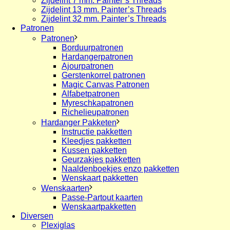
Zijdelint 7 mm. Painter’s Threads
Zijdelint 13 mm. Painter’s Threads
Zijdelint 32 mm. Painter’s Threads
Patronen
Patronen
Borduurpatronen
Hardangerpatronen
Ajourpatronen
Gerstenkorrel patronen
Magic Canvas Patronen
Alfabetpatronen
Myreschkapatronen
Richelieupatronen
Hardanger Pakketen
Instructie pakketten
Kleedjes pakketten
Kussen pakketten
Geurzakjes pakketten
Naaldenboekjes enzo pakketten
Wenskaart pakketten
Wenskaarten
Passe-Partout kaarten
Wenskaartpakketten
Diversen
Plexiglas