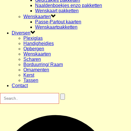
Geurzakjes pakketten
Naaldenboekjes enzo pakketten
Wenskaart pakketten
Wenskaarten
Passe-Partout kaarten
Wenskaartpakketten
Diversen
Plexiglas
Handigheidjes
Opbergen
Wenskaarten
Scharen
Borduurring/ Raam
Ornamenten
Kerst
Tassen
Contact