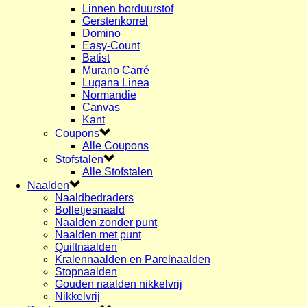
Linnen borduurstof
Gerstenkorrel
Domino
Easy-Count
Batist
Murano Carré
Lugana Linea
Normandie
Canvas
Kant
Coupons
Alle Coupons
Stofstalen
Alle Stofstalen
Naalden
Naaldbedraders
Bolletjesnaald
Naalden zonder punt
Naalden met punt
Quiltnaalden
Kralennaalden en Parelnaalden
Stopnaalden
Gouden naalden nikkelvrij
Nikkelvrij