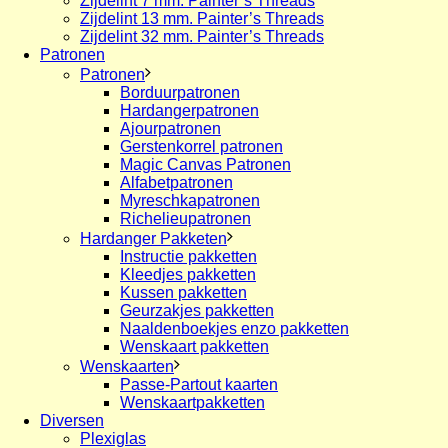
Zijdelint 7 mm. Painter’s Threads
Zijdelint 13 mm. Painter’s Threads
Zijdelint 32 mm. Painter’s Threads
Patronen
Patronen
Borduurpatronen
Hardangerpatronen
Ajourpatronen
Gerstenkorrel patronen
Magic Canvas Patronen
Alfabetpatronen
Myreschkapatronen
Richelieupatronen
Hardanger Pakketen
Instructie pakketten
Kleedjes pakketten
Kussen pakketten
Geurzakjes pakketten
Naaldenboekjes enzo pakketten
Wenskaart pakketten
Wenskaarten
Passe-Partout kaarten
Wenskaartpakketten
Diversen
Plexiglas