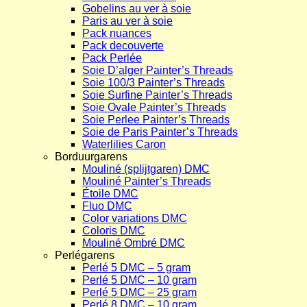
Gobelins au ver à soie
Paris au ver à soie
Pack nuances
Pack decouverte
Pack Perlée
Soie D’alger Painter’s Threads
Soie 100/3 Painter’s Threads
Soie Surfine Painter’s Threads
Soie Ovale Painter’s Threads
Soie Perlee Painter’s Threads
Soie de Paris Painter’s Threads
Waterlilies Caron
Borduurgarens
Mouliné (splijtgaren) DMC
Mouliné Painter’s Threads
Étoile DMC
Fluo DMC
Color variations DMC
Coloris DMC
Mouliné Ombré DMC
Perlégarens
Perlé 5 DMC – 5 gram
Perlé 5 DMC – 10 gram
Perlé 5 DMC – 25 gram
Perlé 8 DMC – 10 gram