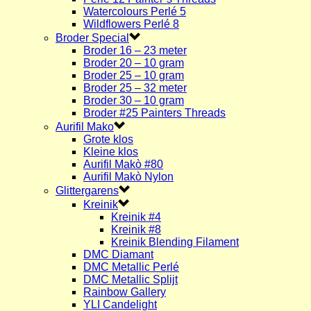
Watercolours Perlé 5
Wildflowers Perlé 8
Broder Special
Broder 16 – 23 meter
Broder 20 – 10 gram
Broder 25 – 10 gram
Broder 25 – 32 meter
Broder 30 – 10 gram
Broder #25 Painters Threads
Aurifil Mako
Grote klos
Kleine klos
Aurifil Makò #80
Aurifil Makò Nylon
Glittergarens
Kreinik
Kreinik #4
Kreinik #8
Kreinik Blending Filament
DMC Diamant
DMC Metallic Perlé
DMC Metallic Splijt
Rainbow Gallery
YLI Candelight