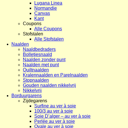
Lugana Linea
Normandie
Canvas
Kant
Coupons
Alle Coupons
Stofstalen
Alle Stofstalen
Naalden
Naaldbedraders
Bolletjesnaald
Naalden zonder punt
Naalden met punt
Quiltnaalden
Kralennaalden en Parelnaalden
Stopnaalden
Gouden naalden nikkelvrij
Nikkelvrij
Borduurgarens
Zijdegarens
Surfine au ver à soie
100/3 au ver à soie
Soie D’alger – au ver à soie
Perlée au ver à soie
Ovale au ver à soie