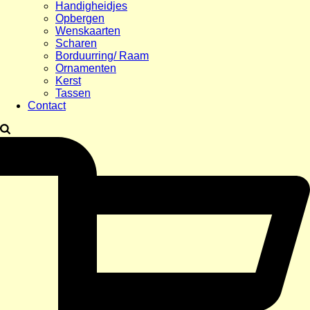
Handigheidjes
Opbergen
Wenskaarten
Scharen
Borduurring/ Raam
Ornamenten
Kerst
Tassen
Contact