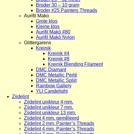
Broder 30 – 10 gram
Broder #25 Painters Threads
Aurifil Mako
Grote klos
Kleine klos
Aurifil Makò #80
Aurifil Makò Nylon
Glittergarens
Kreinik
Kreinik #4
Kreinik #8
Kreinik Blending Filament
DMC Diamant
DMC Metallic Perlé
DMC Metallic Splijt
Rainbow Gallery
YLI Candelight
Zijdelint
Zijdelint unikleur 4 mm.
Zijdelint unikleur 7 mm.
Zijdelint unikleur 13 mm.
Zijdelint 4 mm. gemêleerd
Zijdelint 2 mm. Painter’s Threads
Zijdelint 4 mm. Painter’s Threads