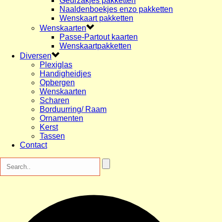
Geurzakjes pakketten
Naaldenboekjes enzo pakketten
Wenskaart pakketten
Wenskaarten
Passe-Partout kaarten
Wenskaartpakketten
Diversen
Plexiglas
Handigheidjes
Opbergen
Wenskaarten
Scharen
Borduurring/ Raam
Ornamenten
Kerst
Tassen
Contact