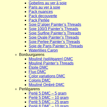
Gobelins au ver à soie
Paris au ver à soie
Pack nuances
Pack decouverte
Pack Perlée
Soie D’alger Painter’s Threads
Soie 100/3 Painter’s Threads
Soie Surfine Painter’s Threads
Soie Ovale Painter’s Threads
Soie Perlee Painter’s Threads
Soie de Paris Painter’s Threads
Waterlilies Caron
Borduurgarens
Mouliné (splijtgaren) DMC
Mouliné Painter’s Threads
Étoile DMC
Fluo DMC
Color variations DMC
Coloris DMC
Mouliné Ombré DMC
Perlégarens
Perlé 5 DMC – 5 gram
Perlé 5 DMC – 10 gram
Perlé 5 DMC – 25 gram
Perlé 8 DMC – 10 gram