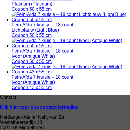
Platinum (Platinum)
Coupon 50 x 55 cm
Fein-Aïda 7 kruisje – 18 count
Lichtblauw (Light Blue)
Coupon 50 x 55 cm
Fein-Aïda 7 kruisje – 18 count
Ivoor (Antique White)
Coupon 50 x 55 cm
Fein-Aïda 7 kruisje – 18 count
Ivoor (Antique White)
Coupon 43 x 55 cm
Contact
Klik hier voor ons contact formulier.
Hardanger-Atelier Nelly van Es
Westelbeersedijk 13
5091 SK Middelbeers