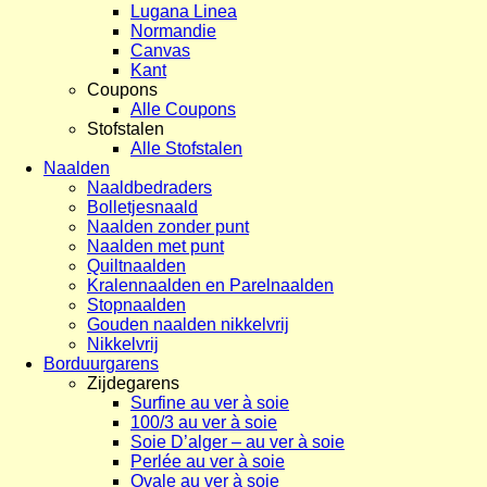
Lugana Linea
Normandie
Canvas
Kant
Coupons
Alle Coupons
Stofstalen
Alle Stofstalen
Naalden
Naaldbedraders
Bolletjesnaald
Naalden zonder punt
Naalden met punt
Quiltnaalden
Kralennaalden en Parelnaalden
Stopnaalden
Gouden naalden nikkelvrij
Nikkelvrij
Borduurgarens
Zijdegarens
Surfine au ver à soie
100/3 au ver à soie
Soie D’alger – au ver à soie
Perlée au ver à soie
Ovale au ver à soie