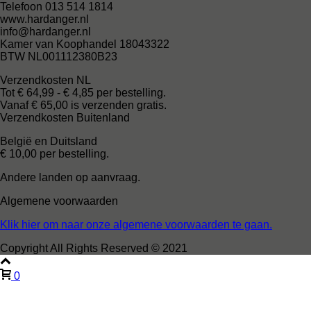
Telefoon 013 514 1814
www.hardanger.nl
info@hardanger.nl
Kamer van Koophandel 18043322
BTW NL001112380B23
Verzendkosten NL
Tot € 64,99 - € 4,85 per bestelling.
Vanaf € 65,00 is verzenden gratis.
Verzendkosten Buitenland
België en Duitsland
€ 10,00 per bestelling.
Andere landen op aanvraag.
Algemene voorwaarden
Klik hier om naar onze algemene voorwaarden te gaan.
Copyright All Rights Reserved © 2021
0