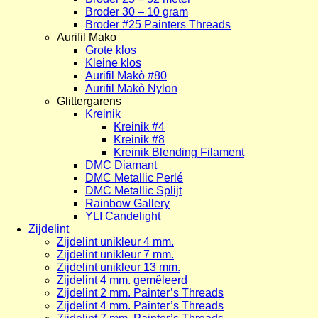
Broder 30 – 10 gram
Broder #25 Painters Threads
Aurifil Mako
Grote klos
Kleine klos
Aurifil Makò #80
Aurifil Makò Nylon
Glittergarens
Kreinik
Kreinik #4
Kreinik #8
Kreinik Blending Filament
DMC Diamant
DMC Metallic Perlé
DMC Metallic Splijt
Rainbow Gallery
YLI Candelight
Zijdelint
Zijdelint unikleur 4 mm.
Zijdelint unikleur 7 mm.
Zijdelint unikleur 13 mm.
Zijdelint 4 mm. gemêleerd
Zijdelint 2 mm. Painter’s Threads
Zijdelint 4 mm. Painter’s Threads