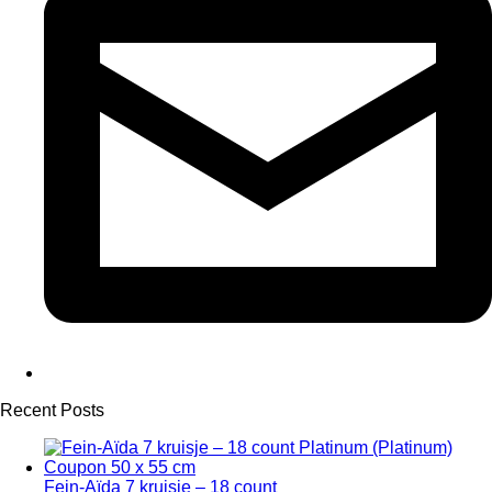
Recent Posts
Fein-Aïda 7 kruisje – 18 count