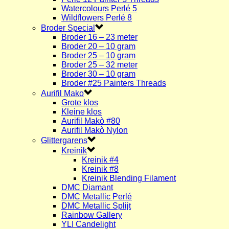
Watercolours Perlé 5
Wildflowers Perlé 8
Broder Special
Broder 16 – 23 meter
Broder 20 – 10 gram
Broder 25 – 10 gram
Broder 25 – 32 meter
Broder 30 – 10 gram
Broder #25 Painters Threads
Aurifil Mako
Grote klos
Kleine klos
Aurifil Makò #80
Aurifil Makò Nylon
Glittergarens
Kreinik
Kreinik #4
Kreinik #8
Kreinik Blending Filament
DMC Diamant
DMC Metallic Perlé
DMC Metallic Splijt
Rainbow Gallery
YLI Candelight