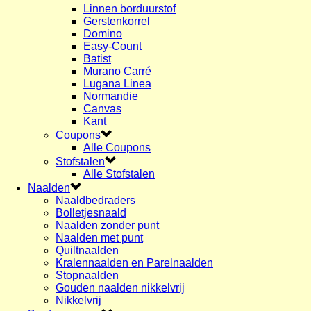
Linnen borduurstof
Gerstenkorrel
Domino
Easy-Count
Batist
Murano Carré
Lugana Linea
Normandie
Canvas
Kant
Coupons
Alle Coupons
Stofstalen
Alle Stofstalen
Naalden
Naaldbedraders
Bolletjesnaald
Naalden zonder punt
Naalden met punt
Quiltnaalden
Kralennaalden en Parelnaalden
Stopnaalden
Gouden naalden nikkelvrij
Nikkelvrij