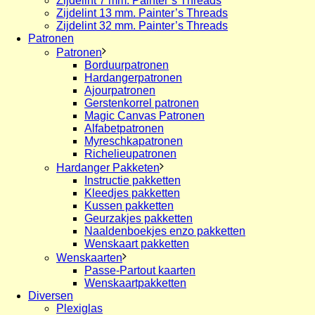
Zijdelint 7 mm. Painter’s Threads
Zijdelint 13 mm. Painter’s Threads
Zijdelint 32 mm. Painter’s Threads
Patronen
Patronen
Borduurpatronen
Hardangerpatronen
Ajourpatronen
Gerstenkorrel patronen
Magic Canvas Patronen
Alfabetpatronen
Myreschkapatronen
Richelieupatronen
Hardanger Pakketen
Instructie pakketten
Kleedjes pakketten
Kussen pakketten
Geurzakjes pakketten
Naaldenboekjes enzo pakketten
Wenskaart pakketten
Wenskaarten
Passe-Partout kaarten
Wenskaartpakketten
Diversen
Plexiglas