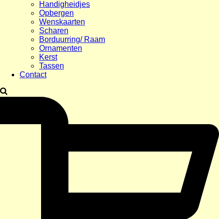
Handigheidjes
Opbergen
Wenskaarten
Scharen
Borduurring/ Raam
Ornamenten
Kerst
Tassen
Contact