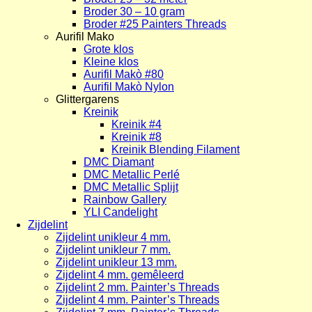
Broder 30 – 10 gram
Broder #25 Painters Threads
Aurifil Mako
Grote klos
Kleine klos
Aurifil Makò #80
Aurifil Makò Nylon
Glittergarens
Kreinik
Kreinik #4
Kreinik #8
Kreinik Blending Filament
DMC Diamant
DMC Metallic Perlé
DMC Metallic Splijt
Rainbow Gallery
YLI Candelight
Zijdelint
Zijdelint unikleur 4 mm.
Zijdelint unikleur 7 mm.
Zijdelint unikleur 13 mm.
Zijdelint 4 mm. gemêleerd
Zijdelint 2 mm. Painter’s Threads
Zijdelint 4 mm. Painter’s Threads