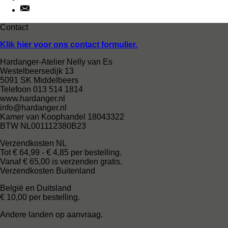
Contact
Klik hier voor ons contact formulier.
Hardanger-Atelier Nelly van Es
Westelbeersedijk 13
5091 SK Middelbeers
Telefoon 013 514 1814
www.hardanger.nl
info@hardanger.nl
Kamer van Koophandel 18043322
BTW NL001112380B23
Verzendkosten NL
Tot € 64,99 - € 4,85 per bestelling.
Vanaf € 65,00 is verzenden gratis.
Verzendkosten Buitenland
België en Duitsland
€ 10,00 per bestelling.
Andere landen op aanvraag.