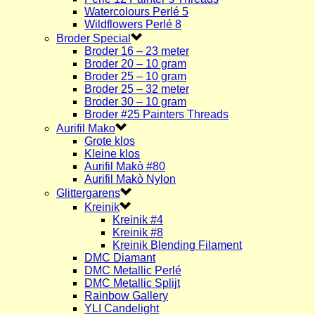
Watercolours Perlé 5
Wildflowers Perlé 8
Broder Special
Broder 16 – 23 meter
Broder 20 – 10 gram
Broder 25 – 10 gram
Broder 25 – 32 meter
Broder 30 – 10 gram
Broder #25 Painters Threads
Aurifil Mako
Grote klos
Kleine klos
Aurifil Makò #80
Aurifil Makò Nylon
Glittergarens
Kreinik
Kreinik #4
Kreinik #8
Kreinik Blending Filament
DMC Diamant
DMC Metallic Perlé
DMC Metallic Splijt
Rainbow Gallery
YLI Candelight