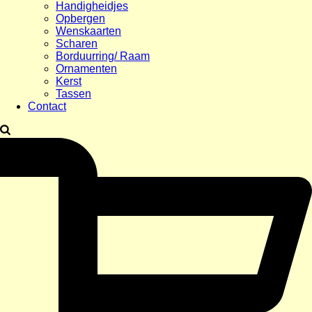
Handigheidjes
Opbergen
Wenskaarten
Scharen
Borduurring/ Raam
Ornamenten
Kerst
Tassen
Contact