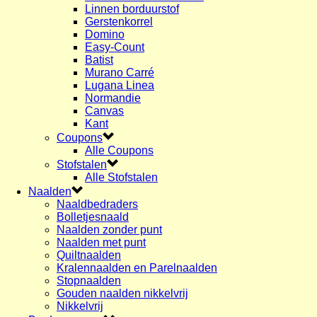
Linnen borduurstof
Gerstenkorrel
Domino
Easy-Count
Batist
Murano Carré
Lugana Linea
Normandie
Canvas
Kant
Coupons
Alle Coupons
Stofstalen
Alle Stofstalen
Naalden
Naaldbedraders
Bolletjesnaald
Naalden zonder punt
Naalden met punt
Quiltnaalden
Kralennaalden en Parelnaalden
Stopnaalden
Gouden naalden nikkelvrij
Nikkelvrij