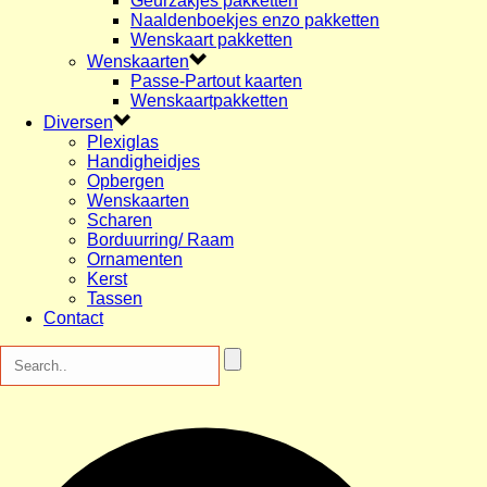
Geurzakjes pakketten
Naaldenboekjes enzo pakketten
Wenskaart pakketten
Wenskaarten
Passe-Partout kaarten
Wenskaartpakketten
Diversen
Plexiglas
Handigheidjes
Opbergen
Wenskaarten
Scharen
Borduurring/ Raam
Ornamenten
Kerst
Tassen
Contact