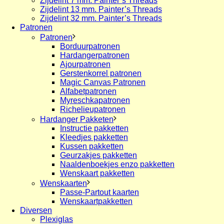
Zijdelint 7 mm. Painter’s Threads
Zijdelint 13 mm. Painter’s Threads
Zijdelint 32 mm. Painter’s Threads
Patronen
Patronen
Borduurpatronen
Hardangerpatronen
Ajourpatronen
Gerstenkorrel patronen
Magic Canvas Patronen
Alfabetpatronen
Myreschkapatronen
Richelieupatronen
Hardanger Pakketen
Instructie pakketten
Kleedjes pakketten
Kussen pakketten
Geurzakjes pakketten
Naaldenboekjes enzo pakketten
Wenskaart pakketten
Wenskaarten
Passe-Partout kaarten
Wenskaartpakketten
Diversen
Plexiglas