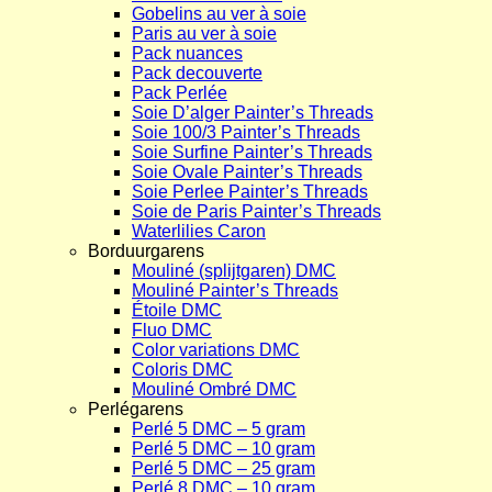
Gobelins au ver à soie
Paris au ver à soie
Pack nuances
Pack decouverte
Pack Perlée
Soie D’alger Painter’s Threads
Soie 100/3 Painter’s Threads
Soie Surfine Painter’s Threads
Soie Ovale Painter’s Threads
Soie Perlee Painter’s Threads
Soie de Paris Painter’s Threads
Waterlilies Caron
Borduurgarens
Mouliné (splijtgaren) DMC
Mouliné Painter’s Threads
Étoile DMC
Fluo DMC
Color variations DMC
Coloris DMC
Mouliné Ombré DMC
Perlégarens
Perlé 5 DMC – 5 gram
Perlé 5 DMC – 10 gram
Perlé 5 DMC – 25 gram
Perlé 8 DMC – 10 gram