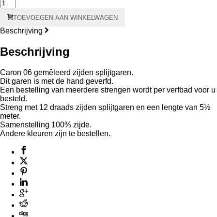
211
Cucumber
TOEVOEGEN AAN WINKELWAGEN
Waterlilies
aantal
Beschrijving
Beschrijving
Caron 06 gemêleerd zijden splijtgaren.
Dit garen is met de hand geverfd.
Een bestelling van meerdere strengen wordt per verfbad voor u
besteld.
Streng met 12 draads zijden splijtgaren en een lengte van 5½
meter.
Samenstelling 100% zijde.
Andere kleuren zijn te bestellen.