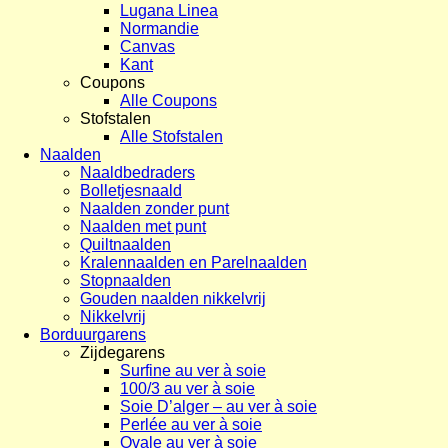
Lugana Linea
Normandie
Canvas
Kant
Coupons
Alle Coupons
Stofstalen
Alle Stofstalen
Naalden
Naaldbedraders
Bolletjesnaald
Naalden zonder punt
Naalden met punt
Quiltnaalden
Kralennaalden en Parelnaalden
Stopnaalden
Gouden naalden nikkelvrij
Nikkelvrij
Borduurgarens
Zijdegarens
Surfine au ver à soie
100/3 au ver à soie
Soie D’alger – au ver à soie
Perlée au ver à soie
Ovale au ver à soie