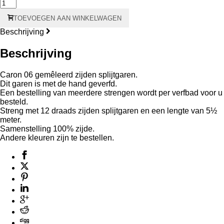
071
Ambrosia
TOEVOEGEN AAN WINKELWAGEN
Waterlilies
aantal
Beschrijving
Beschrijving
Caron 06 gemêleerd zijden splijtgaren.
Dit garen is met de hand geverfd.
Een bestelling van meerdere strengen wordt per verfbad voor u
besteld.
Streng met 12 draads zijden splijtgaren en een lengte van 5½
meter.
Samenstelling 100% zijde.
Andere kleuren zijn te bestellen.