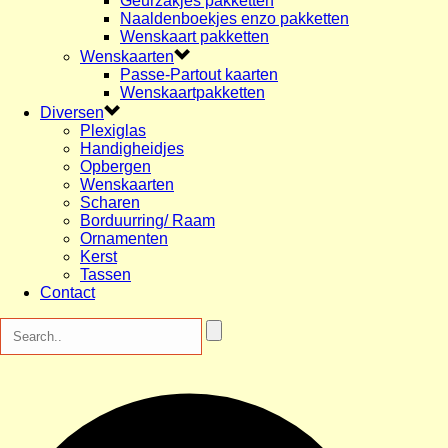
Geurzakjes pakketten
Naaldenboekjes enzo pakketten
Wenskaart pakketten
Wenskaarten
Passe-Partout kaarten
Wenskaartpakketten
Diversen
Plexiglas
Handigheidjes
Opbergen
Wenskaarten
Scharen
Borduurring/ Raam
Ornamenten
Kerst
Tassen
Contact