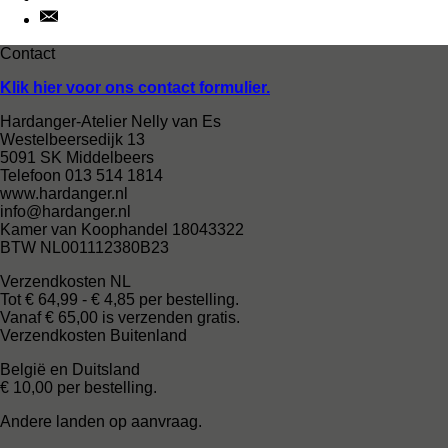
Contact
Klik hier voor ons contact formulier.
Hardanger-Atelier Nelly van Es
Westelbeersedijk 13
5091 SK Middelbeers
Telefoon 013 514 1814
www.hardanger.nl
info@hardanger.nl
Kamer van Koophandel 18043322
BTW NL001112380B23
Verzendkosten NL
Tot € 64,99 - € 4,85 per bestelling.
Vanaf € 65,00 is verzenden gratis.
Verzendkosten Buitenland
België en Duitsland
€ 10,00 per bestelling.
Andere landen op aanvraag.