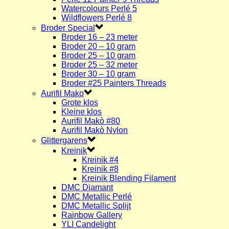
Watercolours Perlé 5
Wildflowers Perlé 8
Broder Special
Broder 16 – 23 meter
Broder 20 – 10 gram
Broder 25 – 10 gram
Broder 25 – 32 meter
Broder 30 – 10 gram
Broder #25 Painters Threads
Aurifil Mako
Grote klos
Kleine klos
Aurifil Makò #80
Aurifil Makò Nylon
Glittergarens
Kreinik
Kreinik #4
Kreinik #8
Kreinik Blending Filament
DMC Diamant
DMC Metallic Perlé
DMC Metallic Splijt
Rainbow Gallery
YLI Candelight