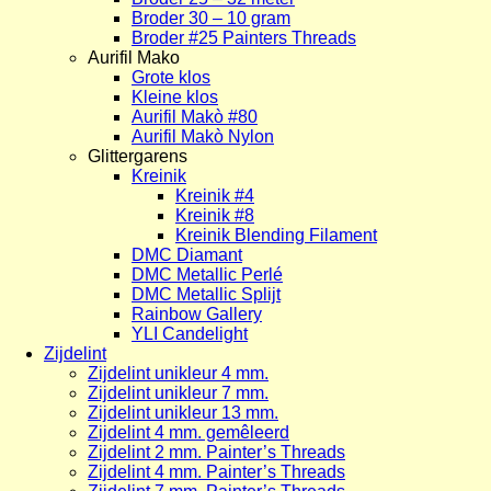
Broder 30 – 10 gram
Broder #25 Painters Threads
Aurifil Mako
Grote klos
Kleine klos
Aurifil Makò #80
Aurifil Makò Nylon
Glittergarens
Kreinik
Kreinik #4
Kreinik #8
Kreinik Blending Filament
DMC Diamant
DMC Metallic Perlé
DMC Metallic Splijt
Rainbow Gallery
YLI Candelight
Zijdelint
Zijdelint unikleur 4 mm.
Zijdelint unikleur 7 mm.
Zijdelint unikleur 13 mm.
Zijdelint 4 mm. gemêleerd
Zijdelint 2 mm. Painter’s Threads
Zijdelint 4 mm. Painter’s Threads