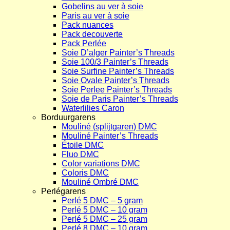
Gobelins au ver à soie
Paris au ver à soie
Pack nuances
Pack decouverte
Pack Perlée
Soie D’alger Painter’s Threads
Soie 100/3 Painter’s Threads
Soie Surfine Painter’s Threads
Soie Ovale Painter’s Threads
Soie Perlee Painter’s Threads
Soie de Paris Painter’s Threads
Waterlilies Caron
Borduurgarens
Mouliné (splijtgaren) DMC
Mouliné Painter’s Threads
Étoile DMC
Fluo DMC
Color variations DMC
Coloris DMC
Mouliné Ombré DMC
Perlégarens
Perlé 5 DMC – 5 gram
Perlé 5 DMC – 10 gram
Perlé 5 DMC – 25 gram
Perlé 8 DMC – 10 gram