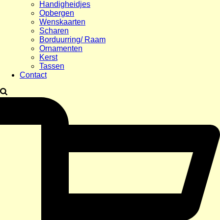
Handigheidjes
Opbergen
Wenskaarten
Scharen
Borduurring/ Raam
Ornamenten
Kerst
Tassen
Contact