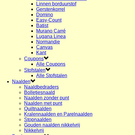
Linnen borduurstof
Gerstenkorrel
Domino
Easy-Count
Batist
Murano Carré
Lugana Linea
Normandie
Canvas
Kant
Coupons
Alle Coupons
Stofstalen
Alle Stofstalen
Naalden
Naaldbedraders
Bolletjesnaald
Naalden zonder punt
Naalden met punt
Quiltnaalden
Kralennaalden en Parelnaalden
Stopnaalden
Gouden naalden nikkelvrij
Nikkelvrij