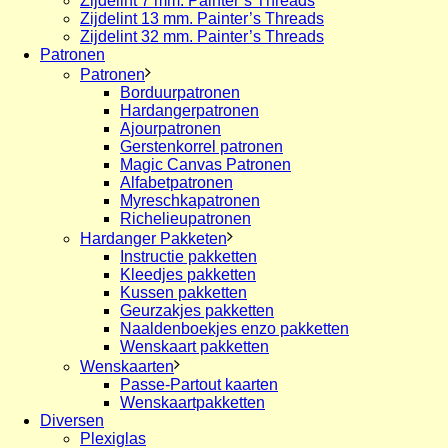
Zijdelint 7 mm. Painter’s Threads
Zijdelint 13 mm. Painter’s Threads
Zijdelint 32 mm. Painter’s Threads
Patronen
Patronen
Borduurpatronen
Hardangerpatronen
Ajourpatronen
Gerstenkorrel patronen
Magic Canvas Patronen
Alfabetpatronen
Myreschkapatronen
Richelieupatronen
Hardanger Pakketen
Instructie pakketten
Kleedjes pakketten
Kussen pakketten
Geurzakjes pakketten
Naaldenboekjes enzo pakketten
Wenskaart pakketten
Wenskaarten
Passe-Partout kaarten
Wenskaartpakketten
Diversen
Plexiglas