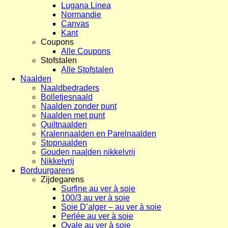
Lugana Linea
Normandie
Canvas
Kant
Coupons
Alle Coupons
Stofstalen
Alle Stofstalen
Naalden
Naaldbedraders
Bolletjesnaald
Naalden zonder punt
Naalden met punt
Quiltnaalden
Kralennaalden en Parelnaalden
Stopnaalden
Gouden naalden nikkelvrij
Nikkelvrij
Borduurgarens
Zijdegarens
Surfine au ver à soie
100/3 au ver à soie
Soie D’alger – au ver à soie
Perlée au ver à soie
Ovale au ver à soie