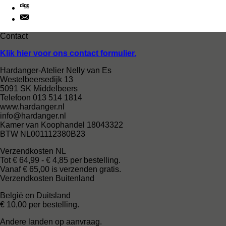
Contact
Klik hier voor ons contact formulier.
Hardanger-Atelier Nelly van Es
Westelbeersedijk 13
5091 SK Middelbeers
Telefoon 013 514 1814
www.hardanger.nl
info@hardanger.nl
Kamer van Koophandel 18043322
BTW NL001112380B23
Verzendkosten NL
Tot € 64,99 - € 4,85 per bestelling.
Vanaf € 65,00 is verzenden gratis.
Verzendkosten Buitenland
België en Duitsland
€ 10,00 per bestelling.
Andere landen op aanvraag.