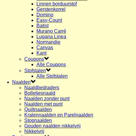
Linnen borduurstof
Gerstenkorrel
Domino
Easy-Count
Batist
Murano Carré
Lugana Linea
Normandie
Canvas
Kant
Coupons
Alle Coupons
Stofstalen
Alle Stofstalen
Naalden
Naaldbedraders
Bolletjesnaald
Naalden zonder punt
Naalden met punt
Quiltnaalden
Kralennaalden en Parelnaalden
Stopnaalden
Gouden naalden nikkelvrij
Nikkelvrij