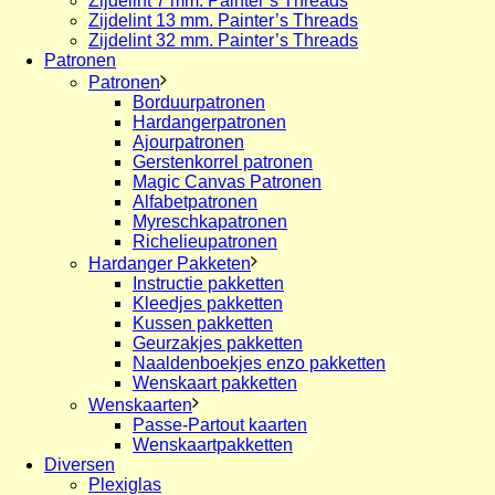
Zijdelint 7 mm. Painter’s Threads
Zijdelint 13 mm. Painter’s Threads
Zijdelint 32 mm. Painter’s Threads
Patronen
Patronen
Borduurpatronen
Hardangerpatronen
Ajourpatronen
Gerstenkorrel patronen
Magic Canvas Patronen
Alfabetpatronen
Myreschkapatronen
Richelieupatronen
Hardanger Pakketen
Instructie pakketten
Kleedjes pakketten
Kussen pakketten
Geurzakjes pakketten
Naaldenboekjes enzo pakketten
Wenskaart pakketten
Wenskaarten
Passe-Partout kaarten
Wenskaartpakketten
Diversen
Plexiglas