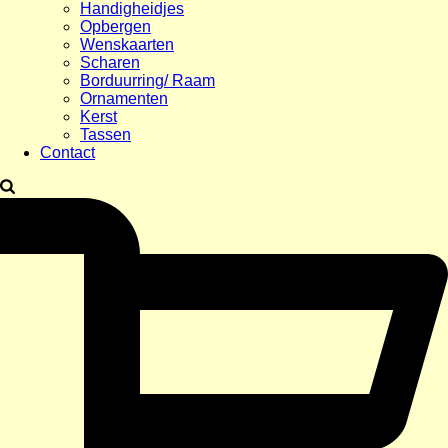
Handigheidjes
Opbergen
Wenskaarten
Scharen
Borduurring/ Raam
Ornamenten
Kerst
Tassen
Contact