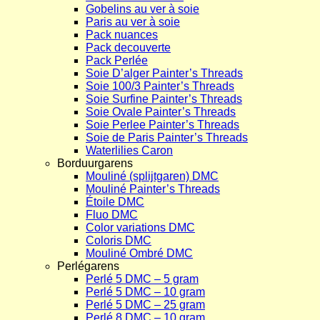
Gobelins au ver à soie
Paris au ver à soie
Pack nuances
Pack decouverte
Pack Perlée
Soie D’alger Painter’s Threads
Soie 100/3 Painter’s Threads
Soie Surfine Painter’s Threads
Soie Ovale Painter’s Threads
Soie Perlee Painter’s Threads
Soie de Paris Painter’s Threads
Waterlilies Caron
Borduurgarens
Mouliné (splijtgaren) DMC
Mouliné Painter’s Threads
Étoile DMC
Fluo DMC
Color variations DMC
Coloris DMC
Mouliné Ombré DMC
Perlégarens
Perlé 5 DMC – 5 gram
Perlé 5 DMC – 10 gram
Perlé 5 DMC – 25 gram
Perlé 8 DMC – 10 gram