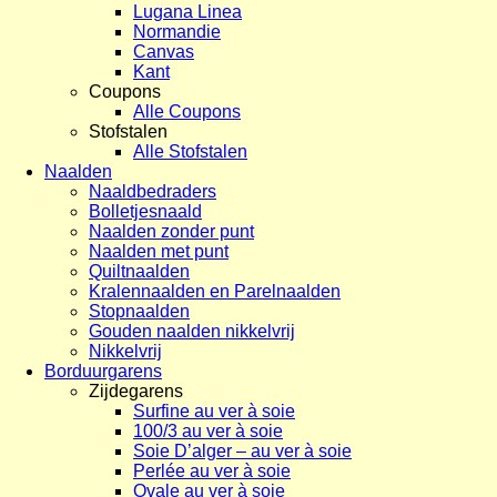
Lugana Linea
Normandie
Canvas
Kant
Coupons
Alle Coupons
Stofstalen
Alle Stofstalen
Naalden
Naaldbedraders
Bolletjesnaald
Naalden zonder punt
Naalden met punt
Quiltnaalden
Kralennaalden en Parelnaalden
Stopnaalden
Gouden naalden nikkelvrij
Nikkelvrij
Borduurgarens
Zijdegarens
Surfine au ver à soie
100/3 au ver à soie
Soie D’alger – au ver à soie
Perlée au ver à soie
Ovale au ver à soie