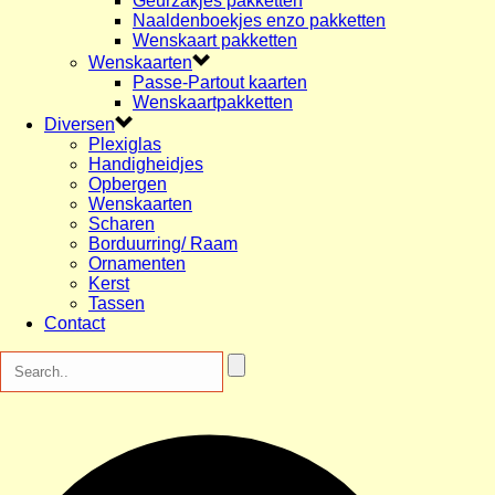
Geurzakjes pakketten
Naaldenboekjes enzo pakketten
Wenskaart pakketten
Wenskaarten
Passe-Partout kaarten
Wenskaartpakketten
Diversen
Plexiglas
Handigheidjes
Opbergen
Wenskaarten
Scharen
Borduurring/ Raam
Ornamenten
Kerst
Tassen
Contact