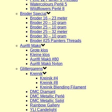
Watercolours Perlé 5
Wildflowers Perlé 8
Broder Special
Broder 16 – 23 meter
Broder 20 – 10 gram
Broder 25 – 10 gram
Broder 25 – 32 meter
Broder 30 – 10 gram
Broder #25 Painters Threads
Aurifil Mako
Grote klos
Kleine klos
Aurifil Makò #80
Aurifil Makò Nylon
Glittergarens
Kreinik
Kreinik #4
Kreinik #8
Kreinik Blending Filament
DMC Diamant
DMC Metallic Perlé
DMC Metallic Splijt
Rainbow Gallery
YLI Candelight