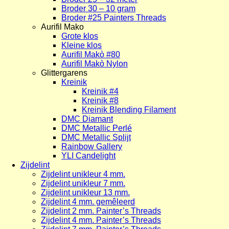
Broder 30 – 10 gram
Broder #25 Painters Threads
Aurifil Mako
Grote klos
Kleine klos
Aurifil Makò #80
Aurifil Makò Nylon
Glittergarens
Kreinik
Kreinik #4
Kreinik #8
Kreinik Blending Filament
DMC Diamant
DMC Metallic Perlé
DMC Metallic Splijt
Rainbow Gallery
YLI Candelight
Zijdelint
Zijdelint unikleur 4 mm.
Zijdelint unikleur 7 mm.
Zijdelint unikleur 13 mm.
Zijdelint 4 mm. gemêleerd
Zijdelint 2 mm. Painter’s Threads
Zijdelint 4 mm. Painter’s Threads