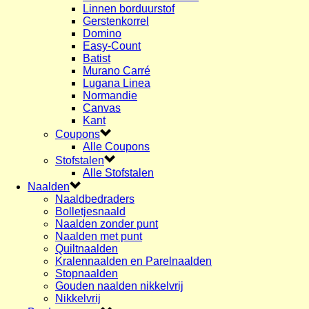
Linnen borduurstof
Gerstenkorrel
Domino
Easy-Count
Batist
Murano Carré
Lugana Linea
Normandie
Canvas
Kant
Coupons
Alle Coupons
Stofstalen
Alle Stofstalen
Naalden
Naaldbedraders
Bolletjesnaald
Naalden zonder punt
Naalden met punt
Quiltnaalden
Kralennaalden en Parelnaalden
Stopnaalden
Gouden naalden nikkelvrij
Nikkelvrij