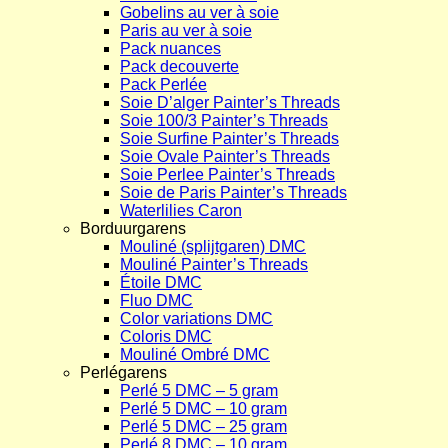
Gobelins au ver à soie
Paris au ver à soie
Pack nuances
Pack decouverte
Pack Perlée
Soie D’alger Painter’s Threads
Soie 100/3 Painter’s Threads
Soie Surfine Painter’s Threads
Soie Ovale Painter’s Threads
Soie Perlee Painter’s Threads
Soie de Paris Painter’s Threads
Waterlilies Caron
Borduurgarens
Mouliné (splijtgaren) DMC
Mouliné Painter’s Threads
Étoile DMC
Fluo DMC
Color variations DMC
Coloris DMC
Mouliné Ombré DMC
Perlégarens
Perlé 5 DMC – 5 gram
Perlé 5 DMC – 10 gram
Perlé 5 DMC – 25 gram
Perlé 8 DMC – 10 gram