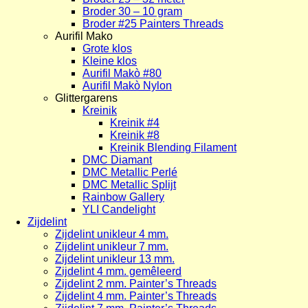
Broder 30 – 10 gram
Broder #25 Painters Threads
Aurifil Mako
Grote klos
Kleine klos
Aurifil Makò #80
Aurifil Makò Nylon
Glittergarens
Kreinik
Kreinik #4
Kreinik #8
Kreinik Blending Filament
DMC Diamant
DMC Metallic Perlé
DMC Metallic Splijt
Rainbow Gallery
YLI Candelight
Zijdelint
Zijdelint unikleur 4 mm.
Zijdelint unikleur 7 mm.
Zijdelint unikleur 13 mm.
Zijdelint 4 mm. gemêleerd
Zijdelint 2 mm. Painter’s Threads
Zijdelint 4 mm. Painter’s Threads