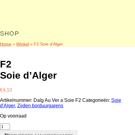
SHOP
Home
»
Winkel
»
F2 Soie d’Alger
F2
Soie d’Alger
€
4,10
Artikelnummer:
Dalg Au Ver a Soie F2
Categorieën:
Soie
d'Alger
,
Zijden borduurgarens
Op voorraad
F2
Soie