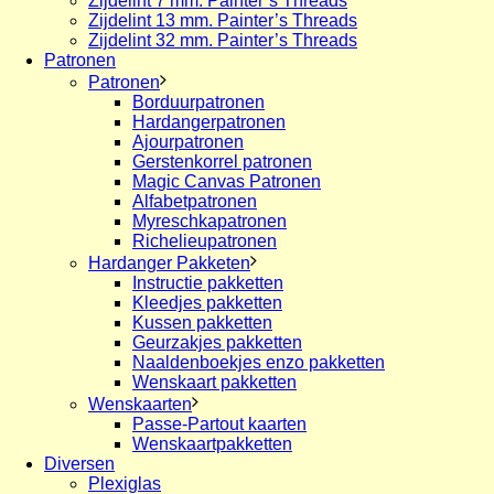
Zijdelint 7 mm. Painter’s Threads
Zijdelint 13 mm. Painter’s Threads
Zijdelint 32 mm. Painter’s Threads
Patronen
Patronen
Borduurpatronen
Hardangerpatronen
Ajourpatronen
Gerstenkorrel patronen
Magic Canvas Patronen
Alfabetpatronen
Myreschkapatronen
Richelieupatronen
Hardanger Pakketen
Instructie pakketten
Kleedjes pakketten
Kussen pakketten
Geurzakjes pakketten
Naaldenboekjes enzo pakketten
Wenskaart pakketten
Wenskaarten
Passe-Partout kaarten
Wenskaartpakketten
Diversen
Plexiglas