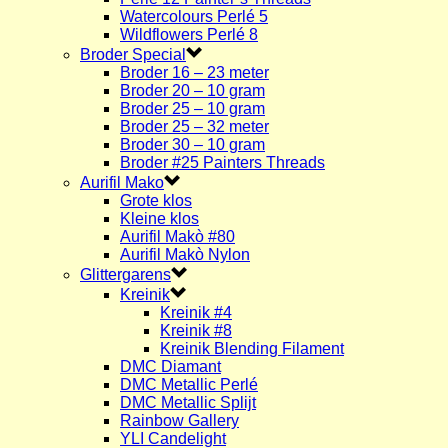
Watercolours Perlé 5
Wildflowers Perlé 8
Broder Special
Broder 16 – 23 meter
Broder 20 – 10 gram
Broder 25 – 10 gram
Broder 25 – 32 meter
Broder 30 – 10 gram
Broder #25 Painters Threads
Aurifil Mako
Grote klos
Kleine klos
Aurifil Makò #80
Aurifil Makò Nylon
Glittergarens
Kreinik
Kreinik #4
Kreinik #8
Kreinik Blending Filament
DMC Diamant
DMC Metallic Perlé
DMC Metallic Splijt
Rainbow Gallery
YLI Candelight