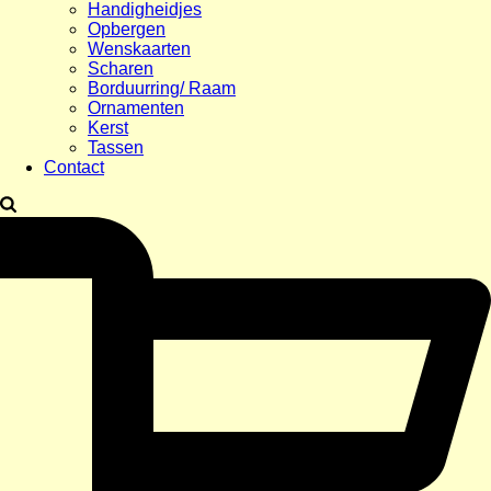
Handigheidjes
Opbergen
Wenskaarten
Scharen
Borduurring/ Raam
Ornamenten
Kerst
Tassen
Contact