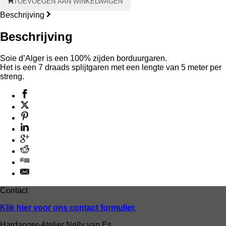
TOEVOEGEN AAN WINKELWAGEN
d'Alger
aantal
Beschrijving
Beschrijving
Soie d’Alger is een 100% zijden borduurgaren.
Het is een 7 draads splijtgaren met een lengte van 5 meter per
streng.
Contact
Klik hier voor ons contact formulier.
Hardanger-Atelier Nelly van Es