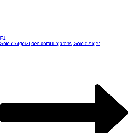
F1
Soie d’Alger
Zijden borduurgarens, Soie d'Alger