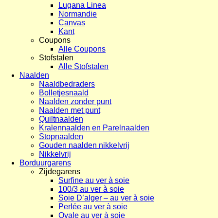
Lugana Linea
Normandie
Canvas
Kant
Coupons
Alle Coupons
Stofstalen
Alle Stofstalen
Naalden
Naaldbedraders
Bolletjesnaald
Naalden zonder punt
Naalden met punt
Quiltnaalden
Kralennaalden en Parelnaalden
Stopnaalden
Gouden naalden nikkelvrij
Nikkelvrij
Borduurgarens
Zijdegarens
Surfine au ver à soie
100/3 au ver à soie
Soie D’alger – au ver à soie
Perlée au ver à soie
Ovale au ver à soie