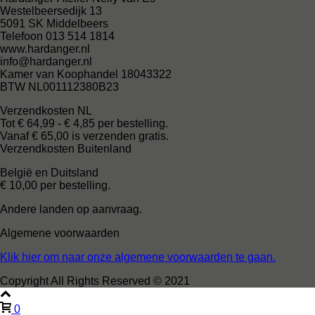
Westelbeersedijk 13
5091 SK Middelbeers
Telefoon 013 514 1814
www.hardanger.nl
info@hardanger.nl
Kamer van Koophandel 18043322
BTW NL001112380B23
Verzendkosten NL
Tot € 64,99 - € 4,85 per bestelling.
Vanaf € 65,00 is verzenden gratis.
Verzendkosten Buitenland
België en Duitsland
€ 10,00 per bestelling.
Andere landen op aanvraag.
Algemene voorwaarden
Klik hier om naar onze algemene voorwaarden te gaan.
Copyright All Rights Reserved © 2021
0