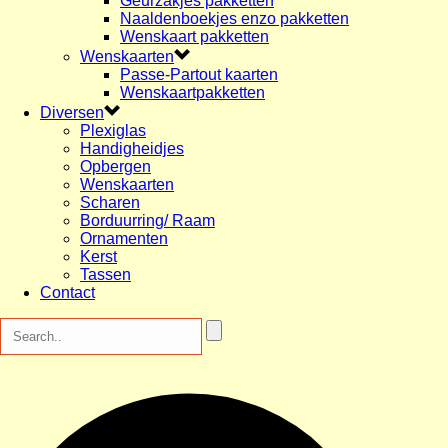
Geurzakjes pakketten
Naaldenboekjes enzo pakketten
Wenskaart pakketten
Wenskaarten
Passe-Partout kaarten
Wenskaartpakketten
Diversen
Plexiglas
Handigheidjes
Opbergen
Wenskaarten
Scharen
Borduurring/ Raam
Ornamenten
Kerst
Tassen
Contact