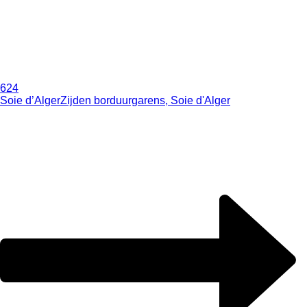
624
Soie d’Alger
Zijden borduurgarens, Soie d'Alger