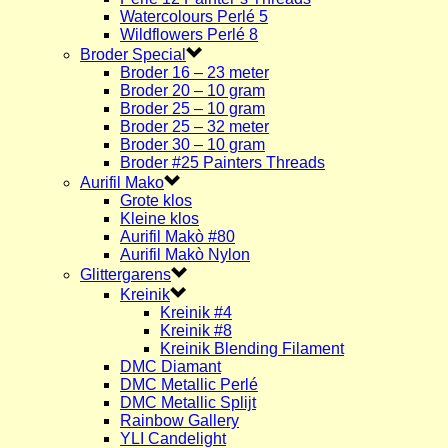
Watercolours Perlé 5
Wildflowers Perlé 8
Broder Special
Broder 16 – 23 meter
Broder 20 – 10 gram
Broder 25 – 10 gram
Broder 25 – 32 meter
Broder 30 – 10 gram
Broder #25 Painters Threads
Aurifil Mako
Grote klos
Kleine klos
Aurifil Makò #80
Aurifil Makò Nylon
Glittergarens
Kreinik
Kreinik #4
Kreinik #8
Kreinik Blending Filament
DMC Diamant
DMC Metallic Perlé
DMC Metallic Splijt
Rainbow Gallery
YLI Candelight