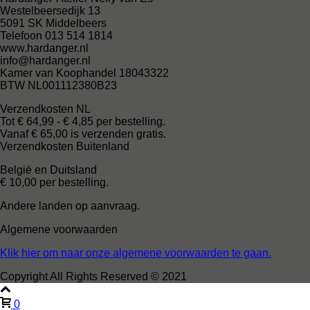
Westelbeersedijk 13
5091 SK Middelbeers
Telefoon 013 514 1814
www.hardanger.nl
info@hardanger.nl
Kamer van Koophandel 18043322
BTW NL001112380B23
Verzendkosten NL
Tot € 64,99 - € 4,85 per bestelling.
Vanaf € 65,00 is verzenden gratis.
Verzendkosten Buitenland
België en Duitsland
€ 10,00 per bestelling.
Andere landen op aanvraag.
Algemene voorwaarden
Klik hier om naar onze algemene voorwaarden te gaan.
Copyright All Rights Reserved © 2021
0