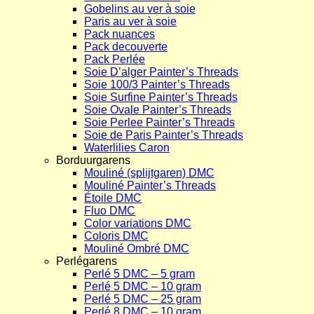
Gobelins au ver à soie
Paris au ver à soie
Pack nuances
Pack decouverte
Pack Perlée
Soie D’alger Painter’s Threads
Soie 100/3 Painter’s Threads
Soie Surfine Painter’s Threads
Soie Ovale Painter’s Threads
Soie Perlee Painter’s Threads
Soie de Paris Painter’s Threads
Waterlilies Caron
Borduurgarens
Mouliné (splijtgaren) DMC
Mouliné Painter’s Threads
Étoile DMC
Fluo DMC
Color variations DMC
Coloris DMC
Mouliné Ombré DMC
Perlégarens
Perlé 5 DMC – 5 gram
Perlé 5 DMC – 10 gram
Perlé 5 DMC – 25 gram
Perlé 8 DMC – 10 gram