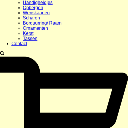
Handigheidjes
Opbergen
Wenskaarten
Scharen
Borduurring/ Raam
Ornamenten
Kerst
Tassen
Contact