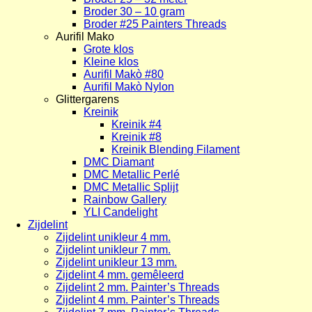
Broder 30 – 10 gram
Broder #25 Painters Threads
Aurifil Mako
Grote klos
Kleine klos
Aurifil Makò #80
Aurifil Makò Nylon
Glittergarens
Kreinik
Kreinik #4
Kreinik #8
Kreinik Blending Filament
DMC Diamant
DMC Metallic Perlé
DMC Metallic Splijt
Rainbow Gallery
YLI Candelight
Zijdelint
Zijdelint unikleur 4 mm.
Zijdelint unikleur 7 mm.
Zijdelint unikleur 13 mm.
Zijdelint 4 mm. gemêleerd
Zijdelint 2 mm. Painter’s Threads
Zijdelint 4 mm. Painter’s Threads