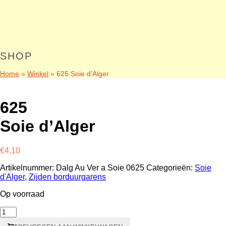
SHOP
Home
»
Winkel
»
625 Soie d’Alger
625
Soie d’Alger
€
4,10
Artikelnummer:
Dalg Au Ver a Soie 0625
Categorieën:
Soie
d'Alger
,
Zijden borduurgarens
Op voorraad
625
Soie