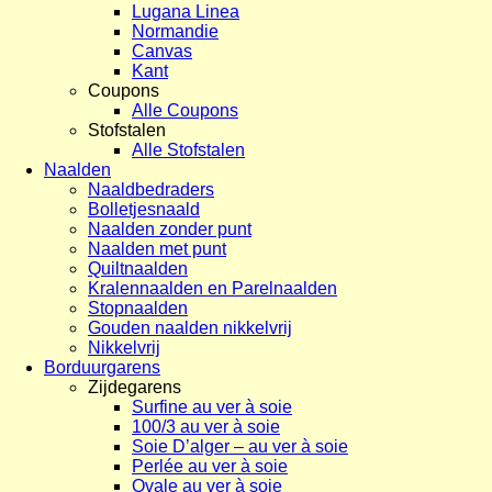
Lugana Linea
Normandie
Canvas
Kant
Coupons
Alle Coupons
Stofstalen
Alle Stofstalen
Naalden
Naaldbedraders
Bolletjesnaald
Naalden zonder punt
Naalden met punt
Quiltnaalden
Kralennaalden en Parelnaalden
Stopnaalden
Gouden naalden nikkelvrij
Nikkelvrij
Borduurgarens
Zijdegarens
Surfine au ver à soie
100/3 au ver à soie
Soie D’alger – au ver à soie
Perlée au ver à soie
Ovale au ver à soie