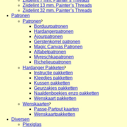
Zijdelint 7 mm. Painter’s Threads
Zijdelint 13 mm. Painter’s Threads
Zijdelint 32 mm. Painter’s Threads
Patronen
Patronen
Borduurpatronen
Hardangerpatronen
Ajourpatronen
Gerstenkorrel patronen
Magic Canvas Patronen
Alfabetpatronen
Myreschkapatronen
Richelieupatronen
Hardanger Pakketen
Instructie pakketten
Kleedjes pakketten
Kussen pakketten
Geurzakjes pakketten
Naaldenboekjes enzo pakketten
Wenskaart pakketten
Wenskaarten
Passe-Partout kaarten
Wenskaartpakketten
Diversen
Plexiglas