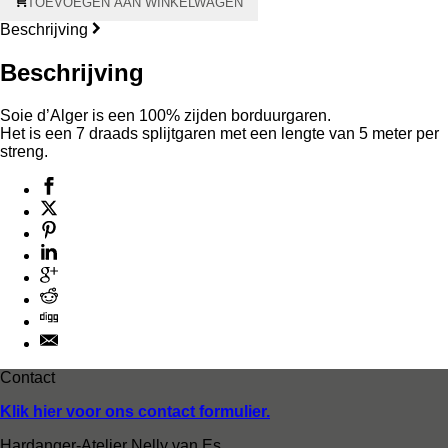
TOEVOEGEN AAN WINKELWAGEN
d'Alger
aantal
Beschrijving
Beschrijving
Soie d’Alger is een 100% zijden borduurgaren.
Het is een 7 draads splijtgaren met een lengte van 5 meter per
streng.
Contact
Klik hier voor ons contact formulier.
Hardanger-Atelier Nelly van Es