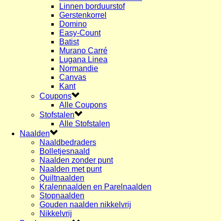
Linnen borduurstof
Gerstenkorrel
Domino
Easy-Count
Batist
Murano Carré
Lugana Linea
Normandie
Canvas
Kant
Coupons
Alle Coupons
Stofstalen
Alle Stofstalen
Naalden
Naaldbedraders
Bolletjesnaald
Naalden zonder punt
Naalden met punt
Quiltnaalden
Kralennaalden en Parelnaalden
Stopnaalden
Gouden naalden nikkelvrij
Nikkelvrij