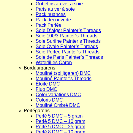
Gobelins au ver à soie
Paris au ver à soie
Pack nuances
Pack decouverte
Pack Perlée
Soie D’alger Painter’s Threads
Soie 100/3 Painter’s Threads
Soie Surfine Painter’s Threads
Soie Ovale Painter’s Threads
Soie Perlee Painter’s Threads
Soie de Paris Painter’s Threads
Waterlilies Caron
Borduurgarens
Mouliné (splijtgaren) DMC
Mouliné Painter’s Threads
Étoile DMC
Fluo DMC
Color variations DMC
Coloris DMC
Mouliné Ombré DMC
Perlégarens
Perlé 5 DMC – 5 gram
Perlé 5 DMC – 10 gram
Perlé 5 DMC – 25 gram
Perlé 8 DMC – 10 gram