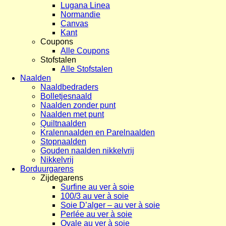
Lugana Linea
Normandie
Canvas
Kant
Coupons
Alle Coupons
Stofstalen
Alle Stofstalen
Naalden
Naaldbedraders
Bolletjesnaald
Naalden zonder punt
Naalden met punt
Quiltnaalden
Kralennaalden en Parelnaalden
Stopnaalden
Gouden naalden nikkelvrij
Nikkelvrij
Borduurgarens
Zijdegarens
Surfine au ver à soie
100/3 au ver à soie
Soie D’alger – au ver à soie
Perlée au ver à soie
Ovale au ver à soie