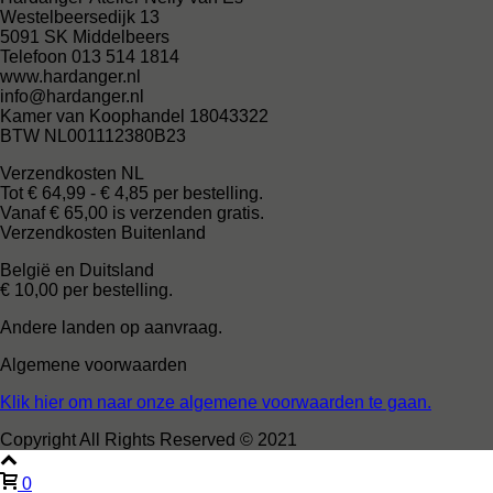
Westelbeersedijk 13
5091 SK Middelbeers
Telefoon 013 514 1814
www.hardanger.nl
info@hardanger.nl
Kamer van Koophandel 18043322
BTW NL001112380B23
Verzendkosten NL
Tot € 64,99 - € 4,85 per bestelling.
Vanaf € 65,00 is verzenden gratis.
Verzendkosten Buitenland
België en Duitsland
€ 10,00 per bestelling.
Andere landen op aanvraag.
Algemene voorwaarden
Klik hier om naar onze algemene voorwaarden te gaan.
Copyright All Rights Reserved © 2021
0