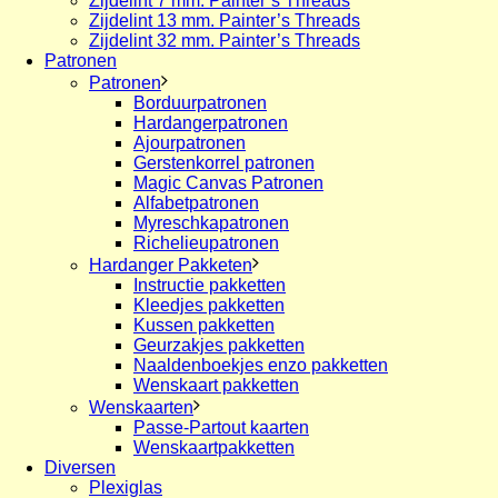
Zijdelint 7 mm. Painter’s Threads
Zijdelint 13 mm. Painter’s Threads
Zijdelint 32 mm. Painter’s Threads
Patronen
Patronen
Borduurpatronen
Hardangerpatronen
Ajourpatronen
Gerstenkorrel patronen
Magic Canvas Patronen
Alfabetpatronen
Myreschkapatronen
Richelieupatronen
Hardanger Pakketen
Instructie pakketten
Kleedjes pakketten
Kussen pakketten
Geurzakjes pakketten
Naaldenboekjes enzo pakketten
Wenskaart pakketten
Wenskaarten
Passe-Partout kaarten
Wenskaartpakketten
Diversen
Plexiglas