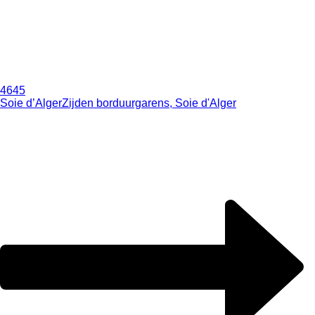
4645
Soie d’Alger
Zijden borduurgarens, Soie d'Alger