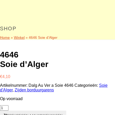
SHOP
Home
»
Winkel
»
4646 Soie d’Alger
4646
Soie d’Alger
€
4,10
Artikelnummer:
Dalg Au Ver a Soie 4646
Categorieën:
Soie
d'Alger
,
Zijden borduurgarens
Op voorraad
4646
Soie