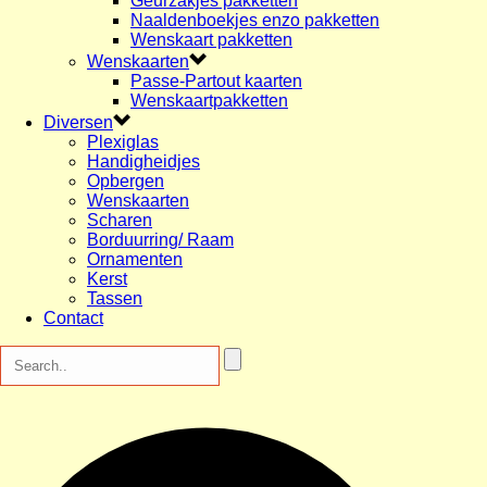
Geurzakjes pakketten
Naaldenboekjes enzo pakketten
Wenskaart pakketten
Wenskaarten
Passe-Partout kaarten
Wenskaartpakketten
Diversen
Plexiglas
Handigheidjes
Opbergen
Wenskaarten
Scharen
Borduurring/ Raam
Ornamenten
Kerst
Tassen
Contact