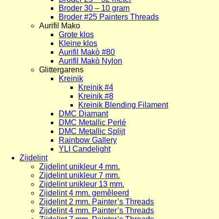
Broder 30 – 10 gram
Broder #25 Painters Threads
Aurifil Mako
Grote klos
Kleine klos
Aurifil Makò #80
Aurifil Makò Nylon
Glittergarens
Kreinik
Kreinik #4
Kreinik #8
Kreinik Blending Filament
DMC Diamant
DMC Metallic Perlé
DMC Metallic Splijt
Rainbow Gallery
YLI Candelight
Zijdelint
Zijdelint unikleur 4 mm.
Zijdelint unikleur 7 mm.
Zijdelint unikleur 13 mm.
Zijdelint 4 mm. gemêleerd
Zijdelint 2 mm. Painter’s Threads
Zijdelint 4 mm. Painter’s Threads