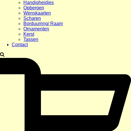
Handigheidjes
Opbergen
Wenskaarten
Scharen
Borduurring/ Raam
Ornamenten
Kerst
Tassen
Contact