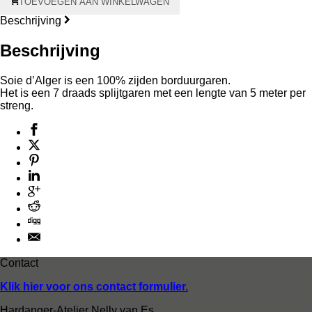
TOEVOEGEN AAN WINKELWAGEN
d'Alger
aantal
Beschrijving
Beschrijving
Soie d’Alger is een 100% zijden borduurgaren.
Het is een 7 draads splijtgaren met een lengte van 5 meter per
streng.
Contact
Klik hier voor ons contact formulier.
Hardanger-Atelier Nelly van Es