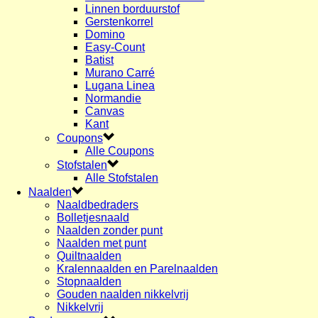
Linnen borduurstof
Gerstenkorrel
Domino
Easy-Count
Batist
Murano Carré
Lugana Linea
Normandie
Canvas
Kant
Coupons
Alle Coupons
Stofstalen
Alle Stofstalen
Naalden
Naaldbedraders
Bolletjesnaald
Naalden zonder punt
Naalden met punt
Quiltnaalden
Kralennaalden en Parelnaalden
Stopnaalden
Gouden naalden nikkelvrij
Nikkelvrij