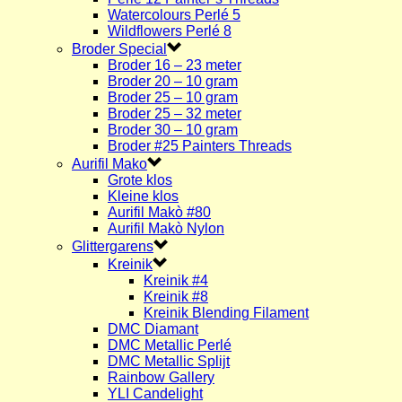
Watercolours Perlé 5
Wildflowers Perlé 8
Broder Special
Broder 16 – 23 meter
Broder 20 – 10 gram
Broder 25 – 10 gram
Broder 25 – 32 meter
Broder 30 – 10 gram
Broder #25 Painters Threads
Aurifil Mako
Grote klos
Kleine klos
Aurifil Makò #80
Aurifil Makò Nylon
Glittergarens
Kreinik
Kreinik #4
Kreinik #8
Kreinik Blending Filament
DMC Diamant
DMC Metallic Perlé
DMC Metallic Splijt
Rainbow Gallery
YLI Candelight