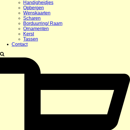
Handigheidjes
Opbergen
Wenskaarten
Scharen
Borduurring/ Raam
Ornamenten
Kerst
Tassen
Contact