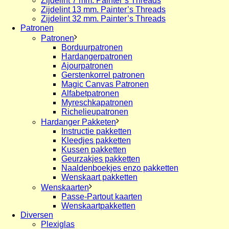
Zijdelint 7 mm. Painter’s Threads
Zijdelint 13 mm. Painter’s Threads
Zijdelint 32 mm. Painter’s Threads
Patronen
Patronen
Borduurpatronen
Hardangerpatronen
Ajourpatronen
Gerstenkorrel patronen
Magic Canvas Patronen
Alfabetpatronen
Myreschkapatronen
Richelieupatronen
Hardanger Pakketen
Instructie pakketten
Kleedjes pakketten
Kussen pakketten
Geurzakjes pakketten
Naaldenboekjes enzo pakketten
Wenskaart pakketten
Wenskaarten
Passe-Partout kaarten
Wenskaartpakketten
Diversen
Plexiglas