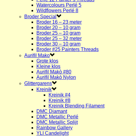
Watercolours Perlé 5
Wildflowers Perlé 8
Broder Special
Broder 16 – 23 meter
Broder 20 – 10 gram
Broder 25 – 10 gram
Broder 25 – 32 meter
Broder 30 – 10 gram
Broder #25 Painters Threads
Aurifil Mako
Grote klos
Kleine klos
Aurifil Makò #80
Aurifil Makò Nylon
Glittergarens
Kreinik
Kreinik #4
Kreinik #8
Kreinik Blending Filament
DMC Diamant
DMC Metallic Perlé
DMC Metallic Splijt
Rainbow Gallery
YLI Candelight