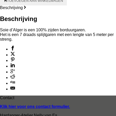
TOEVOEGEN AAN WINKELWAGEN
d'Alger
aantal
Beschrijving
Beschrijving
Soie d’Alger is een 100% zijden borduurgaren.
Het is een 7 draads splijtgaren met een lengte van 5 meter per
streng.
Contact
Klik hier voor ons contact formulier.
Hardanger-Atelier Nelly van Es