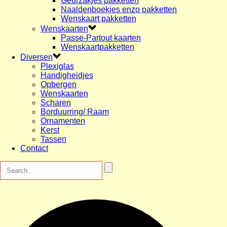
Geurzakjes pakketten
Naaldenboekjes enzo pakketten
Wenskaart pakketten
Wenskaarten
Passe-Partout kaarten
Wenskaartpakketten
Diversen
Plexiglas
Handigheidjes
Opbergen
Wenskaarten
Scharen
Borduurring/ Raam
Ornamenten
Kerst
Tassen
Contact