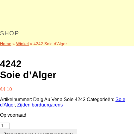
SHOP
Home
»
Winkel
»
4242 Soie d’Alger
4242
Soie d’Alger
€
4,10
Artikelnummer:
Dalg Au Ver a Soie 4242
Categorieën:
Soie
d'Alger
,
Zijden borduurgarens
Op voorraad
4242
Soie