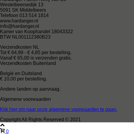
Westelbeersedijk 13
5091 SK Middelbeers
Telefoon 013 514 1814
www.hardanger.nl
info@hardanger.nl
Kamer van Koophandel 18043322
BTW NL001112380B23
Verzendkosten NL
Tot € 64,99 - € 4,85 per bestelling.
Vanaf € 65,00 is verzenden gratis.
Verzendkosten Buitenland
België en Duitsland
€ 10,00 per bestelling.
Andere landen op aanvraag.
Algemene voorwaarden
Klik hier om naar onze algemene voorwaarden te gaan.
Copyright All Rights Reserved © 2021
0