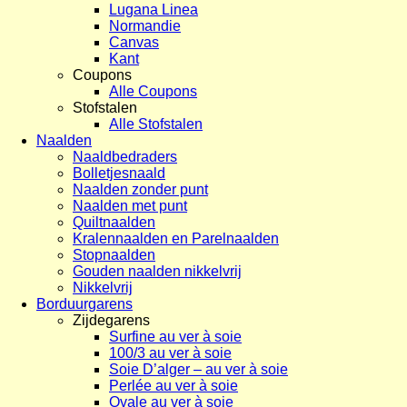
Lugana Linea
Normandie
Canvas
Kant
Coupons
Alle Coupons
Stofstalen
Alle Stofstalen
Naalden
Naaldbedraders
Bolletjesnaald
Naalden zonder punt
Naalden met punt
Quiltnaalden
Kralennaalden en Parelnaalden
Stopnaalden
Gouden naalden nikkelvrij
Nikkelvrij
Borduurgarens
Zijdegarens
Surfine au ver à soie
100/3 au ver à soie
Soie D’alger – au ver à soie
Perlée au ver à soie
Ovale au ver à soie