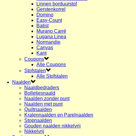
Linnen borduurstof
Gerstenkorrel
Domino
Easy-Count
Batist
Murano Carré
Lugana Linea
Normandie
Canvas
Kant
Coupons
Alle Coupons
Stofstalen
Alle Stofstalen
Naalden
Naaldbedraders
Bolletjesnaald
Naalden zonder punt
Naalden met punt
Quiltnaalden
Kralennaalden en Parelnaalden
Stopnaalden
Gouden naalden nikkelvrij
Nikkelvrij