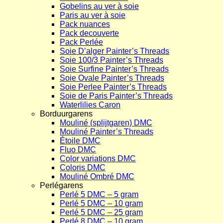
Gobelins au ver à soie
Paris au ver à soie
Pack nuances
Pack decouverte
Pack Perlée
Soie D’alger Painter’s Threads
Soie 100/3 Painter’s Threads
Soie Surfine Painter’s Threads
Soie Ovale Painter’s Threads
Soie Perlee Painter’s Threads
Soie de Paris Painter’s Threads
Waterlilies Caron
Borduurgarens
Mouliné (splijtgaren) DMC
Mouliné Painter’s Threads
Étoile DMC
Fluo DMC
Color variations DMC
Coloris DMC
Mouliné Ombré DMC
Perlégarens
Perlé 5 DMC – 5 gram
Perlé 5 DMC – 10 gram
Perlé 5 DMC – 25 gram
Perlé 8 DMC – 10 gram