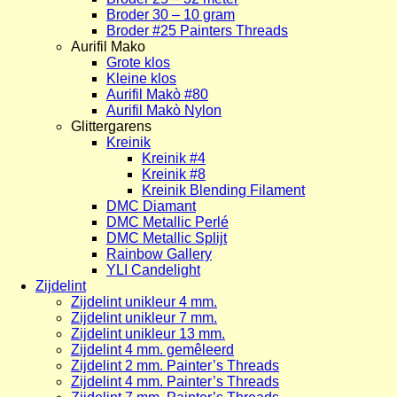
Broder 30 – 10 gram
Broder #25 Painters Threads
Aurifil Mako
Grote klos
Kleine klos
Aurifil Makò #80
Aurifil Makò Nylon
Glittergarens
Kreinik
Kreinik #4
Kreinik #8
Kreinik Blending Filament
DMC Diamant
DMC Metallic Perlé
DMC Metallic Splijt
Rainbow Gallery
YLI Candelight
Zijdelint
Zijdelint unikleur 4 mm.
Zijdelint unikleur 7 mm.
Zijdelint unikleur 13 mm.
Zijdelint 4 mm. gemêleerd
Zijdelint 2 mm. Painter’s Threads
Zijdelint 4 mm. Painter’s Threads