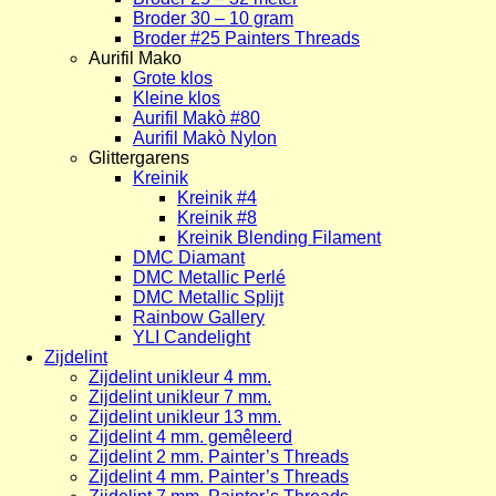
Broder 30 – 10 gram
Broder #25 Painters Threads
Aurifil Mako
Grote klos
Kleine klos
Aurifil Makò #80
Aurifil Makò Nylon
Glittergarens
Kreinik
Kreinik #4
Kreinik #8
Kreinik Blending Filament
DMC Diamant
DMC Metallic Perlé
DMC Metallic Splijt
Rainbow Gallery
YLI Candelight
Zijdelint
Zijdelint unikleur 4 mm.
Zijdelint unikleur 7 mm.
Zijdelint unikleur 13 mm.
Zijdelint 4 mm. gemêleerd
Zijdelint 2 mm. Painter’s Threads
Zijdelint 4 mm. Painter’s Threads