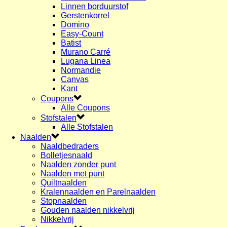
Linnen borduurstof
Gerstenkorrel
Domino
Easy-Count
Batist
Murano Carré
Lugana Linea
Normandie
Canvas
Kant
Coupons
Alle Coupons
Stofstalen
Alle Stofstalen
Naalden
Naaldbedraders
Bolletjesnaald
Naalden zonder punt
Naalden met punt
Quiltnaalden
Kralennaalden en Parelnaalden
Stopnaalden
Gouden naalden nikkelvrij
Nikkelvrij