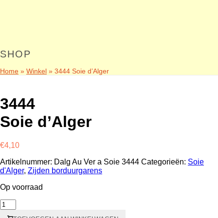
SHOP
Home
»
Winkel
»
3444 Soie d’Alger
3444
Soie d’Alger
€
4,10
Artikelnummer:
Dalg Au Ver a Soie 3444
Categorieën:
Soie
d'Alger
,
Zijden borduurgarens
Op voorraad
3444
Soie