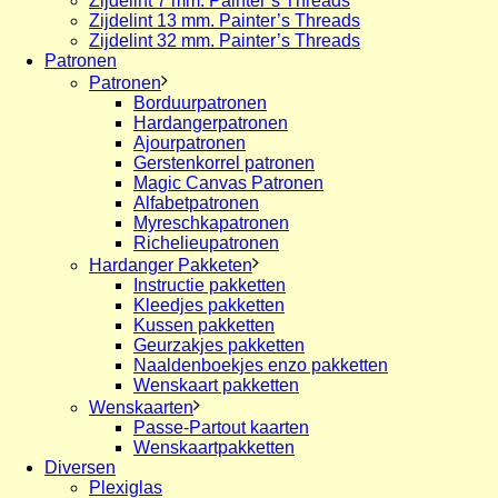
Zijdelint 7 mm. Painter’s Threads
Zijdelint 13 mm. Painter’s Threads
Zijdelint 32 mm. Painter’s Threads
Patronen
Patronen
Borduurpatronen
Hardangerpatronen
Ajourpatronen
Gerstenkorrel patronen
Magic Canvas Patronen
Alfabetpatronen
Myreschkapatronen
Richelieupatronen
Hardanger Pakketen
Instructie pakketten
Kleedjes pakketten
Kussen pakketten
Geurzakjes pakketten
Naaldenboekjes enzo pakketten
Wenskaart pakketten
Wenskaarten
Passe-Partout kaarten
Wenskaartpakketten
Diversen
Plexiglas