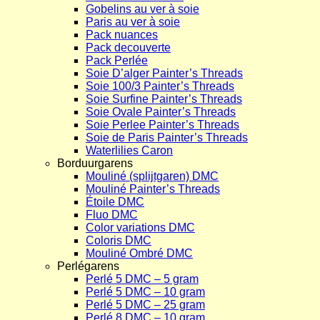
Gobelins au ver à soie
Paris au ver à soie
Pack nuances
Pack decouverte
Pack Perlée
Soie D’alger Painter’s Threads
Soie 100/3 Painter’s Threads
Soie Surfine Painter’s Threads
Soie Ovale Painter’s Threads
Soie Perlee Painter’s Threads
Soie de Paris Painter’s Threads
Waterlilies Caron
Borduurgarens
Mouliné (splijtgaren) DMC
Mouliné Painter’s Threads
Étoile DMC
Fluo DMC
Color variations DMC
Coloris DMC
Mouliné Ombré DMC
Perlégarens
Perlé 5 DMC – 5 gram
Perlé 5 DMC – 10 gram
Perlé 5 DMC – 25 gram
Perlé 8 DMC – 10 gram