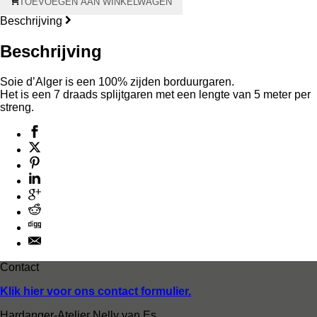
TOEVOEGEN AAN WINKELWAGEN
d'Alger
aantal
Beschrijving
Beschrijving
Soie d’Alger is een 100% zijden borduurgaren.
Het is een 7 draads splijtgaren met een lengte van 5 meter per
streng.
Contact
Klik hier voor ons contact formulier.
Hardanger-Atelier Nelly van Es