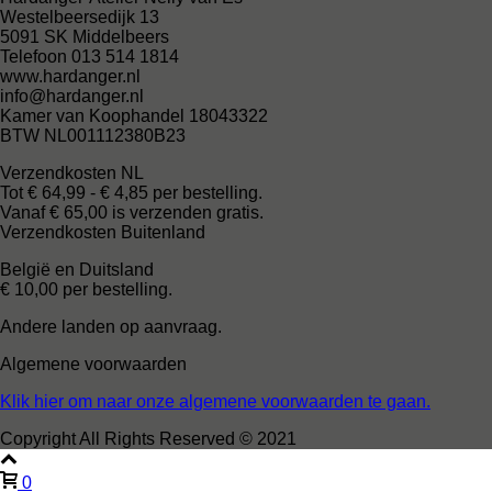
Westelbeersedijk 13
5091 SK Middelbeers
Telefoon 013 514 1814
www.hardanger.nl
info@hardanger.nl
Kamer van Koophandel 18043322
BTW NL001112380B23
Verzendkosten NL
Tot € 64,99 - € 4,85 per bestelling.
Vanaf € 65,00 is verzenden gratis.
Verzendkosten Buitenland
België en Duitsland
€ 10,00 per bestelling.
Andere landen op aanvraag.
Algemene voorwaarden
Klik hier om naar onze algemene voorwaarden te gaan.
Copyright All Rights Reserved © 2021
0