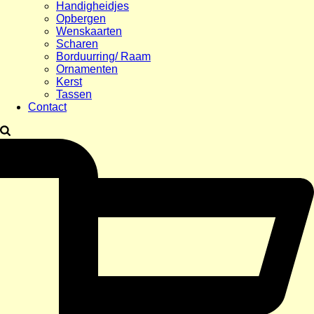
Handigheidjes
Opbergen
Wenskaarten
Scharen
Borduurring/ Raam
Ornamenten
Kerst
Tassen
Contact