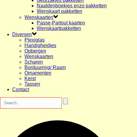
Geurzakjes pakketten
Naaldenboekjes enzo pakketten
Wenskaart pakketten
Wenskaarten
Passe-Partout kaarten
Wenskaartpakketten
Diversen
Plexiglas
Handigheidjes
Opbergen
Wenskaarten
Scharen
Borduurring/ Raam
Ornamenten
Kerst
Tassen
Contact