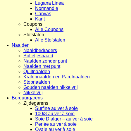
Lugana Linea
Normandie
Canvas
Kant
Coupons
Alle Coupons
Stofstalen
Alle Stofstalen
Naalden
Naaldbedraders
Bolletjesnaald
Naalden zonder punt
Naalden met punt
Quiltnaalden
Kralennaalden en Parelnaalden
Stopnaalden
Gouden naalden nikkelvrij
Nikkelvrij
Borduurgarens
Zijdegarens
Surfine au ver à soie
100/3 au ver à soie
Soie D’alger – au ver à soie
Perlée au ver à soie
Ovale au ver à soie