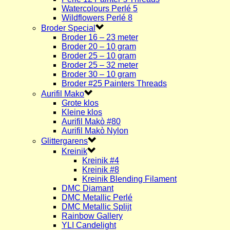
Watercolours Perlé 5
Wildflowers Perlé 8
Broder Special
Broder 16 – 23 meter
Broder 20 – 10 gram
Broder 25 – 10 gram
Broder 25 – 32 meter
Broder 30 – 10 gram
Broder #25 Painters Threads
Aurifil Mako
Grote klos
Kleine klos
Aurifil Makò #80
Aurifil Makò Nylon
Glittergarens
Kreinik
Kreinik #4
Kreinik #8
Kreinik Blending Filament
DMC Diamant
DMC Metallic Perlé
DMC Metallic Splijt
Rainbow Gallery
YLI Candelight