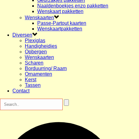
Geurzakjes pakketten
Naaldenboekjes enzo pakketten
Wenskaart pakketten
Wenskaarten
Passe-Partout kaarten
Wenskaartpakketten
Diversen
Plexiglas
Handigheidjes
Opbergen
Wenskaarten
Scharen
Borduurring/ Raam
Ornamenten
Kerst
Tassen
Contact