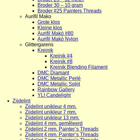
Broder 30 – 10 gram
Broder #25 Painters Threads
Aurifil Mako
Grote klos
Kleine klos
Aurifil Makò #80
Aurifil Makò Nylon
Glittergarens
Kreinik
Kreinik #4
Kreinik #8
Kreinik Blending Filament
DMC Diamant
DMC Metallic Perlé
DMC Metallic Splijt
Rainbow Gallery
YLI Candelight
Zijdelint
Zijdelint unikleur 4 mm.
Zijdelint unikleur 7 mm.
Zijdelint unikleur 13 mm.
Zijdelint 4 mm. gemêleerd
Zijdelint 2 mm. Painter’s Threads
Zijdelint 4 mm. Painter’s Threads