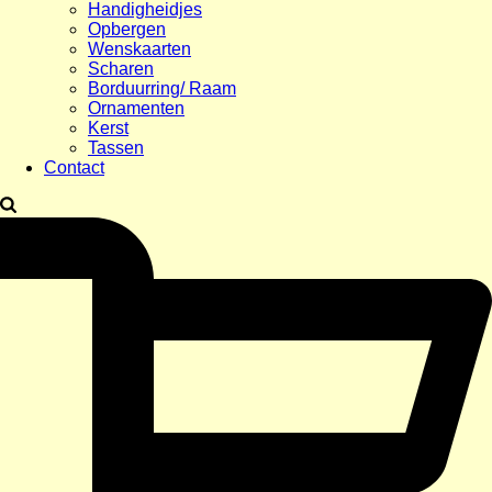
Handigheidjes
Opbergen
Wenskaarten
Scharen
Borduurring/ Raam
Ornamenten
Kerst
Tassen
Contact