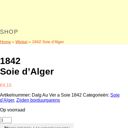
SHOP
Home
»
Winkel
»
1842 Soie d’Alger
1842
Soie d’Alger
€
4,10
Artikelnummer:
Dalg Au Ver a Soie 1842
Categorieën:
Soie
d'Alger
,
Zijden borduurgarens
Op voorraad
1842
Soie