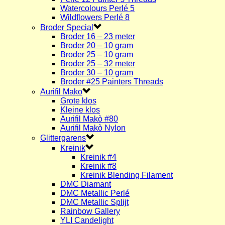
Watercolours Perlé 5
Wildflowers Perlé 8
Broder Special
Broder 16 – 23 meter
Broder 20 – 10 gram
Broder 25 – 10 gram
Broder 25 – 32 meter
Broder 30 – 10 gram
Broder #25 Painters Threads
Aurifil Mako
Grote klos
Kleine klos
Aurifil Makò #80
Aurifil Makò Nylon
Glittergarens
Kreinik
Kreinik #4
Kreinik #8
Kreinik Blending Filament
DMC Diamant
DMC Metallic Perlé
DMC Metallic Splijt
Rainbow Gallery
YLI Candelight