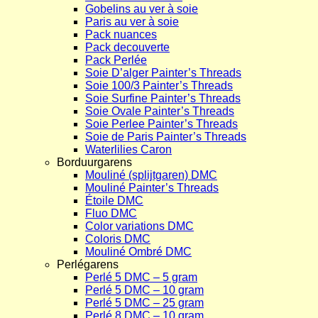
Gobelins au ver à soie
Paris au ver à soie
Pack nuances
Pack decouverte
Pack Perlée
Soie D’alger Painter’s Threads
Soie 100/3 Painter’s Threads
Soie Surfine Painter’s Threads
Soie Ovale Painter’s Threads
Soie Perlee Painter’s Threads
Soie de Paris Painter’s Threads
Waterlilies Caron
Borduurgarens
Mouliné (splijtgaren) DMC
Mouliné Painter’s Threads
Étoile DMC
Fluo DMC
Color variations DMC
Coloris DMC
Mouliné Ombré DMC
Perlégarens
Perlé 5 DMC – 5 gram
Perlé 5 DMC – 10 gram
Perlé 5 DMC – 25 gram
Perlé 8 DMC – 10 gram