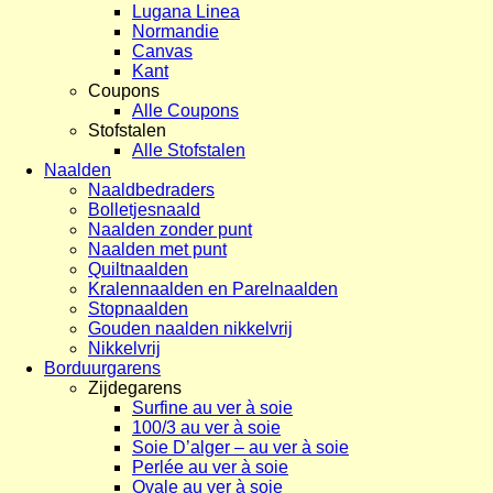
Lugana Linea
Normandie
Canvas
Kant
Coupons
Alle Coupons
Stofstalen
Alle Stofstalen
Naalden
Naaldbedraders
Bolletjesnaald
Naalden zonder punt
Naalden met punt
Quiltnaalden
Kralennaalden en Parelnaalden
Stopnaalden
Gouden naalden nikkelvrij
Nikkelvrij
Borduurgarens
Zijdegarens
Surfine au ver à soie
100/3 au ver à soie
Soie D’alger – au ver à soie
Perlée au ver à soie
Ovale au ver à soie