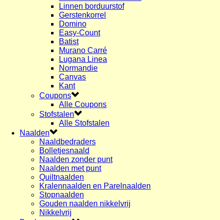
Linnen borduurstof
Gerstenkorrel
Domino
Easy-Count
Batist
Murano Carré
Lugana Linea
Normandie
Canvas
Kant
Coupons
Alle Coupons
Stofstalen
Alle Stofstalen
Naalden
Naaldbedraders
Bolletjesnaald
Naalden zonder punt
Naalden met punt
Quiltnaalden
Kralennaalden en Parelnaalden
Stopnaalden
Gouden naalden nikkelvrij
Nikkelvrij