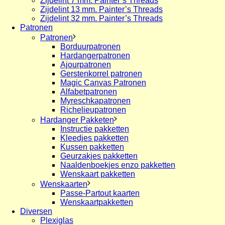
Zijdelint 7 mm. Painter’s Threads
Zijdelint 13 mm. Painter’s Threads
Zijdelint 32 mm. Painter’s Threads
Patronen
Patronen
Borduurpatronen
Hardangerpatronen
Ajourpatronen
Gerstenkorrel patronen
Magic Canvas Patronen
Alfabetpatronen
Myreschkapatronen
Richelieupatronen
Hardanger Pakketen
Instructie pakketten
Kleedjes pakketten
Kussen pakketten
Geurzakjes pakketten
Naaldenboekjes enzo pakketten
Wenskaart pakketten
Wenskaarten
Passe-Partout kaarten
Wenskaartpakketten
Diversen
Plexiglas