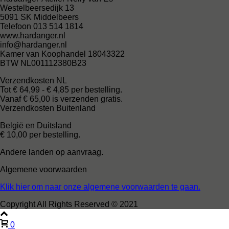
Westelbeersedijk 13
5091 SK Middelbeers
Telefoon 013 514 1814
www.hardanger.nl
info@hardanger.nl
Kamer van Koophandel 18043322
BTW NL001112380B23
Verzendkosten NL
Tot € 64,99 - € 4,85 per bestelling.
Vanaf € 65,00 is verzenden gratis.
Verzendkosten Buitenland
België en Duitsland
€ 10,00 per bestelling.
Andere landen op aanvraag.
Algemene voorwaarden
Klik hier om naar onze algemene voorwaarden te gaan.
Copyright All Rights Reserved © 2021
0