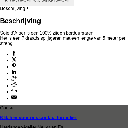
TOEVOEGEN AAN WINKELWAGEN
d'Alger
aantal
Beschrijving
Beschrijving
Soie d’Alger is een 100% zijden borduurgaren.
Het is een 7 draads splijtgaren met een lengte van 5 meter per
streng.
Contact
Klik hier voor ons contact formulier.
Hardanger-Atelier Nelly van Es