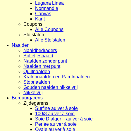
Lugana Linea
Normandie
Canvas
Kant
Coupons
Alle Coupons
Stofstalen
Alle Stofstalen
Naalden
Naaldbedraders
Bolletjesnaald
Naalden zonder punt
Naalden met punt
Quiltnaalden
Kralennaalden en Parelnaalden
Stopnaalden
Gouden naalden nikkelvrij
Nikkelvrij
Borduurgarens
Zijdegarens
Surfine au ver à soie
100/3 au ver à soie
Soie D’alger – au ver à soie
Perlée au ver à soie
Ovale au ver à soie