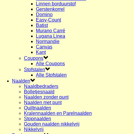
Linnen borduurstof
Gerstenkorrel
Domino
Easy-Count
Batist
Murano Carré
Lugana Linea
Normandie
Canvas
Kant
Coupons
Alle Coupons
Stofstalen
Alle Stofstalen
Naalden
Naaldbedraders
Bolletjesnaald
Naalden zonder punt
Naalden met punt
Quiltnaalden
Kralennaalden en Parelnaalden
Stopnaalden
Gouden naalden nikkelvrij
Nikkelvrij