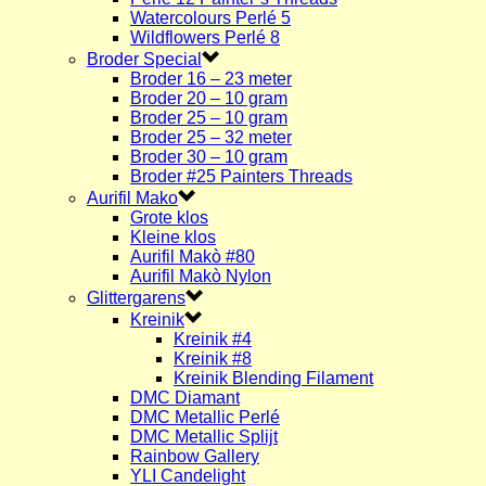
Watercolours Perlé 5
Wildflowers Perlé 8
Broder Special
Broder 16 – 23 meter
Broder 20 – 10 gram
Broder 25 – 10 gram
Broder 25 – 32 meter
Broder 30 – 10 gram
Broder #25 Painters Threads
Aurifil Mako
Grote klos
Kleine klos
Aurifil Makò #80
Aurifil Makò Nylon
Glittergarens
Kreinik
Kreinik #4
Kreinik #8
Kreinik Blending Filament
DMC Diamant
DMC Metallic Perlé
DMC Metallic Splijt
Rainbow Gallery
YLI Candelight