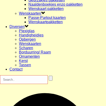
Geurzakjes pakketten
Naaldenboekjes enzo pakketten
Wenskaart pakketten
Wenskaarten
Passe-Partout kaarten
Wenskaartpakketten
Diversen
Plexiglas
Handigheidjes
Opbergen
Wenskaarten
Scharen
Borduurring/ Raam
Ornamenten
Kerst
Tassen
Contact