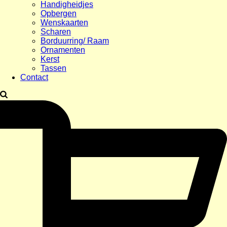
Handigheidjes
Opbergen
Wenskaarten
Scharen
Borduurring/ Raam
Ornamenten
Kerst
Tassen
Contact