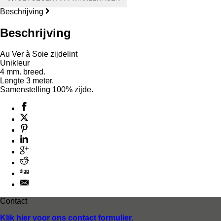
Zijdelint
–
Beschrijving
4
mm.
Beschrijving
aantal
Au Ver à Soie zijdelint
Unikleur
4 mm. breed.
Lengte 3 meter.
Samenstelling 100% zijde.
Contact
Klik hier voor ons contact formulier.