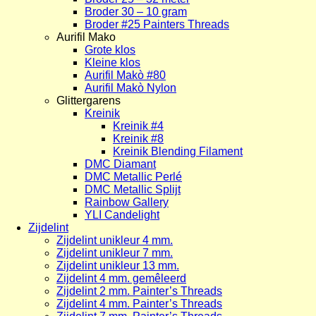
Broder 30 – 10 gram
Broder #25 Painters Threads
Aurifil Mako
Grote klos
Kleine klos
Aurifil Makò #80
Aurifil Makò Nylon
Glittergarens
Kreinik
Kreinik #4
Kreinik #8
Kreinik Blending Filament
DMC Diamant
DMC Metallic Perlé
DMC Metallic Splijt
Rainbow Gallery
YLI Candelight
Zijdelint
Zijdelint unikleur 4 mm.
Zijdelint unikleur 7 mm.
Zijdelint unikleur 13 mm.
Zijdelint 4 mm. gemêleerd
Zijdelint 2 mm. Painter’s Threads
Zijdelint 4 mm. Painter’s Threads