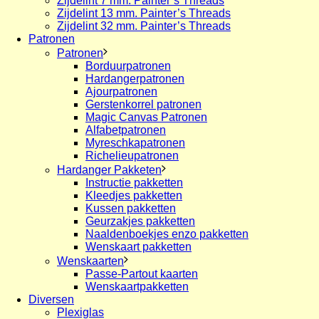
Zijdelint 7 mm. Painter’s Threads
Zijdelint 13 mm. Painter’s Threads
Zijdelint 32 mm. Painter’s Threads
Patronen
Patronen
Borduurpatronen
Hardangerpatronen
Ajourpatronen
Gerstenkorrel patronen
Magic Canvas Patronen
Alfabetpatronen
Myreschkapatronen
Richelieupatronen
Hardanger Pakketen
Instructie pakketten
Kleedjes pakketten
Kussen pakketten
Geurzakjes pakketten
Naaldenboekjes enzo pakketten
Wenskaart pakketten
Wenskaarten
Passe-Partout kaarten
Wenskaartpakketten
Diversen
Plexiglas