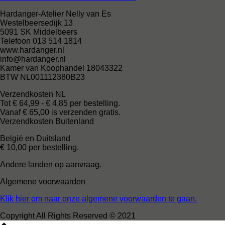
Hardanger-Atelier Nelly van Es
Westelbeersedijk 13
5091 SK Middelbeers
Telefoon 013 514 1814
www.hardanger.nl
info@hardanger.nl
Kamer van Koophandel 18043322
BTW NL001112380B23
Verzendkosten NL
Tot € 64,99 - € 4,85 per bestelling.
Vanaf € 65,00 is verzenden gratis.
Verzendkosten Buitenland
België en Duitsland
€ 10,00 per bestelling.
Andere landen op aanvraag.
Algemene voorwaarden
Klik hier om naar onze algemene voorwaarden te gaan.
Copyright All Rights Reserved © 2021