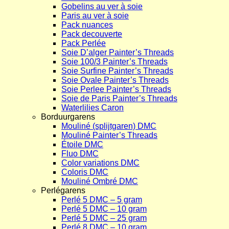
Gobelins au ver à soie
Paris au ver à soie
Pack nuances
Pack decouverte
Pack Perlée
Soie D’alger Painter’s Threads
Soie 100/3 Painter’s Threads
Soie Surfine Painter’s Threads
Soie Ovale Painter’s Threads
Soie Perlee Painter’s Threads
Soie de Paris Painter’s Threads
Waterlilies Caron
Borduurgarens
Mouliné (splijtgaren) DMC
Mouliné Painter’s Threads
Étoile DMC
Fluo DMC
Color variations DMC
Coloris DMC
Mouliné Ombré DMC
Perlégarens
Perlé 5 DMC – 5 gram
Perlé 5 DMC – 10 gram
Perlé 5 DMC – 25 gram
Perlé 8 DMC – 10 gram