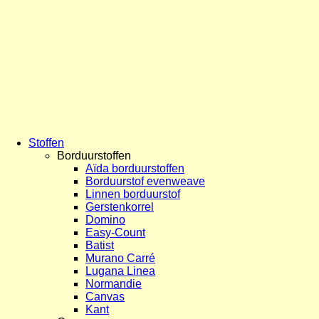
Stoffen
Borduurstoffen
Aïda borduurstoffen
Borduurstof evenweave
Linnen borduurstof
Gerstenkorrel
Domino
Easy-Count
Batist
Murano Carré
Lugana Linea
Normandie
Canvas
Kant