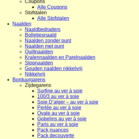
Coupons
Alle Coupons
Stofstalen
Alle Stofstalen
Naalden
Naaldbedraders
Bolletjesnaald
Naalden zonder punt
Naalden met punt
Quiltnaalden
Kralennaalden en Parelnaalden
Stopnaalden
Gouden naalden nikkelvrij
Nikkelvrij
Borduurgarens
Zijdegarens
Surfine au ver à soie
100/3 au ver à soie
Soie D’alger – au ver à soie
Perlée au ver à soie
Ovale au ver à soie
Gobelins au ver à soie
Paris au ver à soie
Pack nuances
Pack decouverte