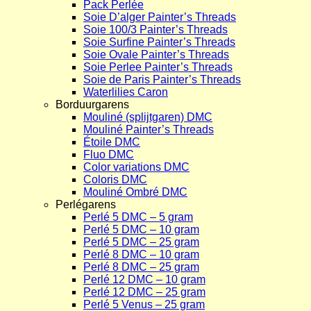
Pack Perlée
Soie D’alger Painter’s Threads
Soie 100/3 Painter’s Threads
Soie Surfine Painter’s Threads
Soie Ovale Painter’s Threads
Soie Perlee Painter’s Threads
Soie de Paris Painter’s Threads
Waterlilies Caron
Borduurgarens
Mouliné (splijtgaren) DMC
Mouliné Painter’s Threads
Étoile DMC
Fluo DMC
Color variations DMC
Coloris DMC
Mouliné Ombré DMC
Perlégarens
Perlé 5 DMC – 5 gram
Perlé 5 DMC – 10 gram
Perlé 5 DMC – 25 gram
Perlé 8 DMC – 10 gram
Perlé 8 DMC – 25 gram
Perlé 12 DMC – 10 gram
Perlé 12 DMC – 25 gram
Perlé 5 Venus – 25 gram