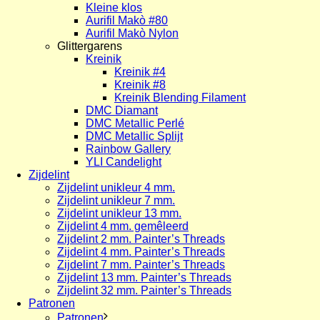
Kleine klos
Aurifil Makò #80
Aurifil Makò Nylon
Glittergarens
Kreinik
Kreinik #4
Kreinik #8
Kreinik Blending Filament
DMC Diamant
DMC Metallic Perlé
DMC Metallic Splijt
Rainbow Gallery
YLI Candelight
Zijdelint
Zijdelint unikleur 4 mm.
Zijdelint unikleur 7 mm.
Zijdelint unikleur 13 mm.
Zijdelint 4 mm. gemêleerd
Zijdelint 2 mm. Painter’s Threads
Zijdelint 4 mm. Painter’s Threads
Zijdelint 7 mm. Painter’s Threads
Zijdelint 13 mm. Painter’s Threads
Zijdelint 32 mm. Painter’s Threads
Patronen
Patronen