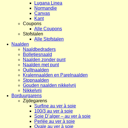
Lugana Linea
Normandie
Canvas
Kant
Coupons
Alle Coupons
Stofstalen
Alle Stofstalen
Naalden
Naaldbedraders
Bolletjesnaald
Naalden zonder punt
Naalden met punt
Quiltnaalden
Kralennaalden en Parelnaalden
Stopnaalden
Gouden naalden nikkelvrij
Nikkelvrij
Borduurgarens
Zijdegarens
Surfine au ver à soie
100/3 au ver à soie
Soie D’alger – au ver à soie
Perlée au ver à soie
Ovale au ver à soie