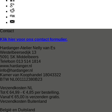
Contact
Klik hier voor ons contact formulier.
Hardanger-Atelier Nelly van Es
Westelbeersedijk 13
5091 SK Middelbeers
Telefoon 013 514 1814
www.hardanger.nl
info@hardanger.nl
Kamer van Koophandel 18043322
BTW NL001112380B23
Verzendkosten NL
Tot € 64,99 - € 4,85 per bestelling.
Vanaf € 65,00 is verzenden gratis.
Verzendkosten Buitenland
België en Duitsland