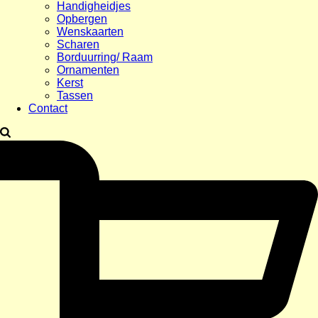
Handigheidjes
Opbergen
Wenskaarten
Scharen
Borduurring/ Raam
Ornamenten
Kerst
Tassen
Contact