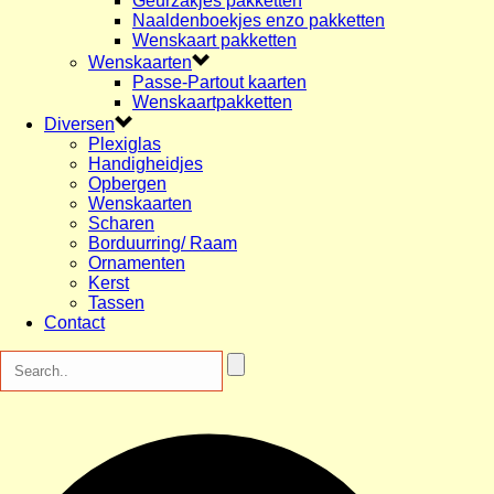
Geurzakjes pakketten
Naaldenboekjes enzo pakketten
Wenskaart pakketten
Wenskaarten
Passe-Partout kaarten
Wenskaartpakketten
Diversen
Plexiglas
Handigheidjes
Opbergen
Wenskaarten
Scharen
Borduurring/ Raam
Ornamenten
Kerst
Tassen
Contact