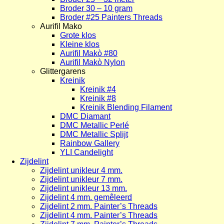
Broder 30 – 10 gram
Broder #25 Painters Threads
Aurifil Mako
Grote klos
Kleine klos
Aurifil Makò #80
Aurifil Makò Nylon
Glittergarens
Kreinik
Kreinik #4
Kreinik #8
Kreinik Blending Filament
DMC Diamant
DMC Metallic Perlé
DMC Metallic Splijt
Rainbow Gallery
YLI Candelight
Zijdelint
Zijdelint unikleur 4 mm.
Zijdelint unikleur 7 mm.
Zijdelint unikleur 13 mm.
Zijdelint 4 mm. gemêleerd
Zijdelint 2 mm. Painter’s Threads
Zijdelint 4 mm. Painter’s Threads