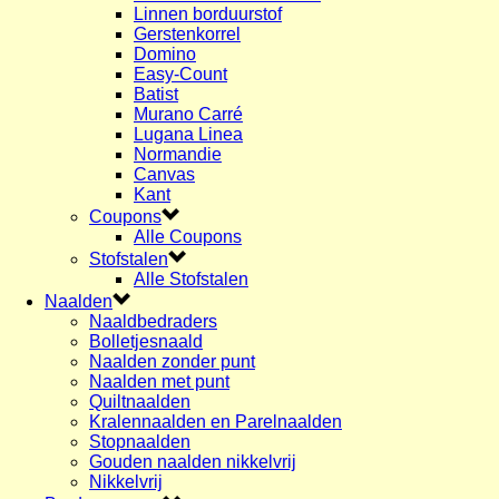
Linnen borduurstof
Gerstenkorrel
Domino
Easy-Count
Batist
Murano Carré
Lugana Linea
Normandie
Canvas
Kant
Coupons
Alle Coupons
Stofstalen
Alle Stofstalen
Naalden
Naaldbedraders
Bolletjesnaald
Naalden zonder punt
Naalden met punt
Quiltnaalden
Kralennaalden en Parelnaalden
Stopnaalden
Gouden naalden nikkelvrij
Nikkelvrij