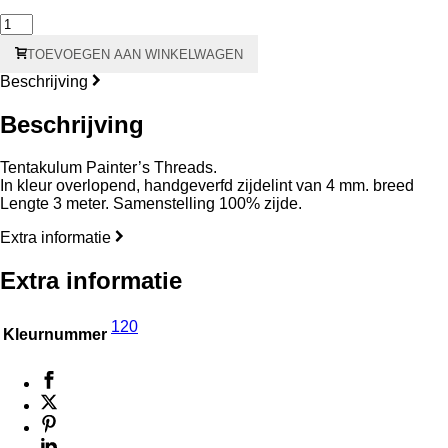
120
Boucher
TOEVOEGEN AAN WINKELWAGEN
Zijdelint
–
Beschrijving
4
mm.
Beschrijving
aantal
Tentakulum Painter’s Threads.
In kleur overlopend, handgeverfd zijdelint van 4 mm. breed
Lengte 3 meter. Samenstelling 100% zijde.
Extra informatie
Extra informatie
120
Kleurnummer