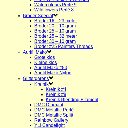
Watercolours Perlé 5
Wildflowers Perlé 8
Broder Special
Broder 16 – 23 meter
Broder 20 – 10 gram
Broder 25 – 10 gram
Broder 25 – 32 meter
Broder 30 – 10 gram
Broder #25 Painters Threads
Aurifil Mako
Grote klos
Kleine klos
Aurifil Makò #80
Aurifil Makò Nylon
Glittergarens
Kreinik
Kreinik #4
Kreinik #8
Kreinik Blending Filament
DMC Diamant
DMC Metallic Perlé
DMC Metallic Splijt
Rainbow Gallery
YLI Candelight