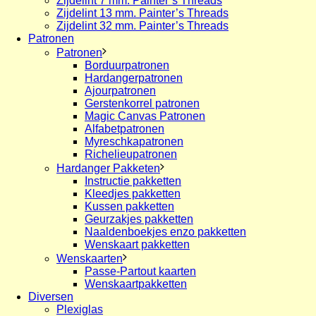
Zijdelint 7 mm. Painter’s Threads
Zijdelint 13 mm. Painter’s Threads
Zijdelint 32 mm. Painter’s Threads
Patronen
Patronen
Borduurpatronen
Hardangerpatronen
Ajourpatronen
Gerstenkorrel patronen
Magic Canvas Patronen
Alfabetpatronen
Myreschkapatronen
Richelieupatronen
Hardanger Pakketen
Instructie pakketten
Kleedjes pakketten
Kussen pakketten
Geurzakjes pakketten
Naaldenboekjes enzo pakketten
Wenskaart pakketten
Wenskaarten
Passe-Partout kaarten
Wenskaartpakketten
Diversen
Plexiglas