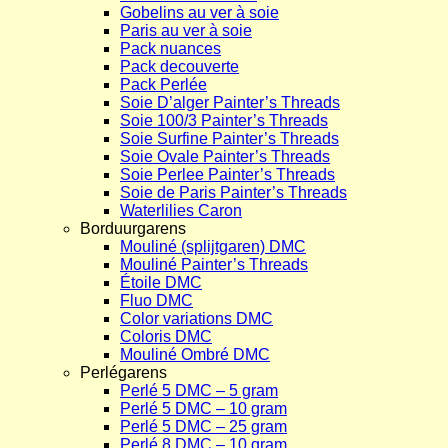
Gobelins au ver à soie
Paris au ver à soie
Pack nuances
Pack decouverte
Pack Perlée
Soie D’alger Painter’s Threads
Soie 100/3 Painter’s Threads
Soie Surfine Painter’s Threads
Soie Ovale Painter’s Threads
Soie Perlee Painter’s Threads
Soie de Paris Painter’s Threads
Waterlilies Caron
Borduurgarens
Mouliné (splijtgaren) DMC
Mouliné Painter’s Threads
Étoile DMC
Fluo DMC
Color variations DMC
Coloris DMC
Mouliné Ombré DMC
Perlégarens
Perlé 5 DMC – 5 gram
Perlé 5 DMC – 10 gram
Perlé 5 DMC – 25 gram
Perlé 8 DMC – 10 gram