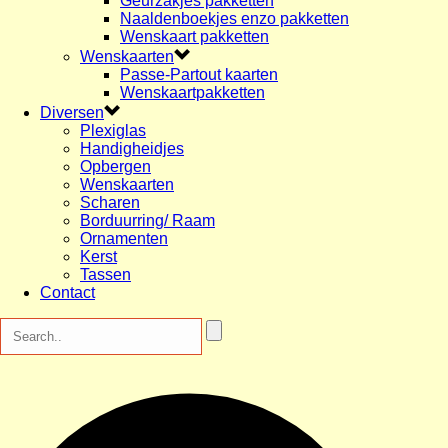
Geurzakjes pakketten
Naaldenboekjes enzo pakketten
Wenskaart pakketten
Wenskaarten
Passe-Partout kaarten
Wenskaartpakketten
Diversen
Plexiglas
Handigheidjes
Opbergen
Wenskaarten
Scharen
Borduurring/ Raam
Ornamenten
Kerst
Tassen
Contact