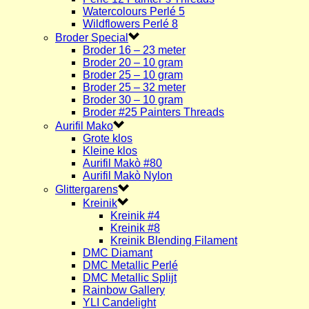
Watercolours Perlé 5
Wildflowers Perlé 8
Broder Special
Broder 16 – 23 meter
Broder 20 – 10 gram
Broder 25 – 10 gram
Broder 25 – 32 meter
Broder 30 – 10 gram
Broder #25 Painters Threads
Aurifil Mako
Grote klos
Kleine klos
Aurifil Makò #80
Aurifil Makò Nylon
Glittergarens
Kreinik
Kreinik #4
Kreinik #8
Kreinik Blending Filament
DMC Diamant
DMC Metallic Perlé
DMC Metallic Splijt
Rainbow Gallery
YLI Candelight