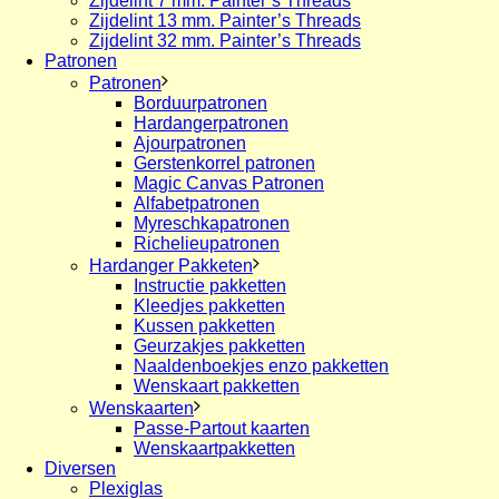
Zijdelint 7 mm. Painter’s Threads
Zijdelint 13 mm. Painter’s Threads
Zijdelint 32 mm. Painter’s Threads
Patronen
Patronen
Borduurpatronen
Hardangerpatronen
Ajourpatronen
Gerstenkorrel patronen
Magic Canvas Patronen
Alfabetpatronen
Myreschkapatronen
Richelieupatronen
Hardanger Pakketen
Instructie pakketten
Kleedjes pakketten
Kussen pakketten
Geurzakjes pakketten
Naaldenboekjes enzo pakketten
Wenskaart pakketten
Wenskaarten
Passe-Partout kaarten
Wenskaartpakketten
Diversen
Plexiglas