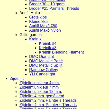
Broder 30 – 10 gram
Broder #25 Painters Threads
Aurifil Mako
Grote klos
Kleine klos
Aurifil Makò #80
Aurifil Makò Nylon
Glittergarens
Kreinik
Kreinik #4
Kreinik #8
Kreinik Blending Filament
DMC Diamant
DMC Metallic Perlé
DMC Metallic Splijt
Rainbow Gallery
YLI Candelight
Zijdelint
Zijdelint unikleur 4 mm.
Zijdelint unikleur 7 mm.
Zijdelint unikleur 13 mm.
Zijdelint 4 mm. gemêleerd
Zijdelint 2 mm. Painter’s Threads
Zijdelint 4 mm. Painter’s Threads