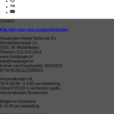
Contact
Klik hier voor ons contact formulier.
Hardanger-Atelier Nelly van Es
Westelbeersedijk 13
5091 SK Middelbeers
Telefoon 013 514 1814
www.hardanger.nl
info@hardanger.nl
Kamer van Koophandel 18043322
BTW NL001112380B23
Verzendkosten NL
Tot € 64,99 - € 4,85 per bestelling.
Vanaf € 65,00 is verzenden gratis.
Verzendkosten Buitenland
België en Duitsland
€ 10,00 per bestelling.