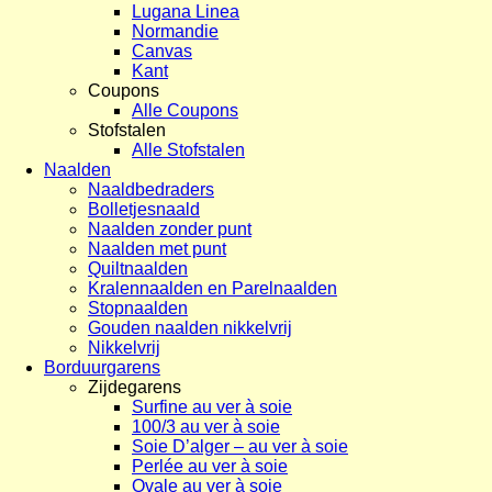
Lugana Linea
Normandie
Canvas
Kant
Coupons
Alle Coupons
Stofstalen
Alle Stofstalen
Naalden
Naaldbedraders
Bolletjesnaald
Naalden zonder punt
Naalden met punt
Quiltnaalden
Kralennaalden en Parelnaalden
Stopnaalden
Gouden naalden nikkelvrij
Nikkelvrij
Borduurgarens
Zijdegarens
Surfine au ver à soie
100/3 au ver à soie
Soie D’alger – au ver à soie
Perlée au ver à soie
Ovale au ver à soie