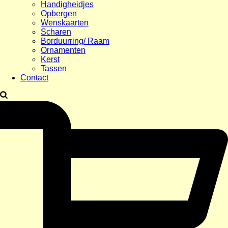
Handigheidjes
Opbergen
Wenskaarten
Scharen
Borduurring/ Raam
Ornamenten
Kerst
Tassen
Contact