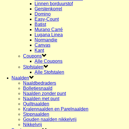
Linnen borduurstof
Gerstenkorrel
Domino
Easy-Count
Batist
Murano Carré
Lugana Linea
Normandie
Canvas
Kant
Coupons
Alle Coupons
Stofstalen
Alle Stofstalen
Naalden
Naaldbedraders
Bolletjesnaald
Naalden zonder punt
Naalden met punt
Quiltnaalden
Kralennaalden en Parelnaalden
Stopnaalden
Gouden naalden nikkelvrij
Nikkelvrij