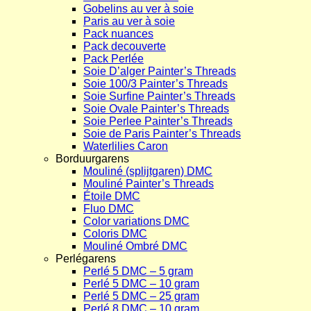
Gobelins au ver à soie
Paris au ver à soie
Pack nuances
Pack decouverte
Pack Perlée
Soie D’alger Painter’s Threads
Soie 100/3 Painter’s Threads
Soie Surfine Painter’s Threads
Soie Ovale Painter’s Threads
Soie Perlee Painter’s Threads
Soie de Paris Painter’s Threads
Waterlilies Caron
Borduurgarens
Mouliné (splijtgaren) DMC
Mouliné Painter’s Threads
Étoile DMC
Fluo DMC
Color variations DMC
Coloris DMC
Mouliné Ombré DMC
Perlégarens
Perlé 5 DMC – 5 gram
Perlé 5 DMC – 10 gram
Perlé 5 DMC – 25 gram
Perlé 8 DMC – 10 gram