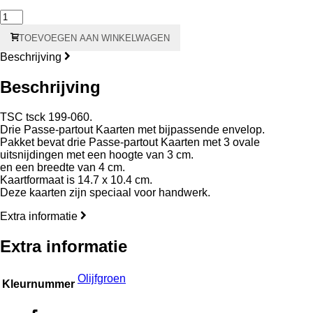
Olijfgroen
3x
TOEVOEGEN AAN WINKELWAGEN
ovaal
14.7
Beschrijving
x
10.4
Beschrijving
cm
aantal
TSC tsck 199-060.
Drie Passe-partout Kaarten met bijpassende envelop.
Pakket bevat drie Passe-partout Kaarten met 3 ovale
uitsnijdingen met een hoogte van 3 cm.
en een breedte van 4 cm.
Kaartformaat is 14.7 x 10.4 cm.
Deze kaarten zijn speciaal voor handwerk.
Extra informatie
Extra informatie
Olijfgroen
Kleurnummer