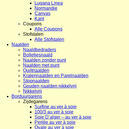
Lugana Linea
Normandie
Canvas
Kant
Coupons
Alle Coupons
Stofstalen
Alle Stofstalen
Naalden
Naaldbedraders
Bolletjesnaald
Naalden zonder punt
Naalden met punt
Quiltnaalden
Kralennaalden en Parelnaalden
Stopnaalden
Gouden naalden nikkelvrij
Nikkelvrij
Borduurgarens
Zijdegarens
Surfine au ver à soie
100/3 au ver à soie
Soie D’alger – au ver à soie
Perlée au ver à soie
Ovale au ver à soie