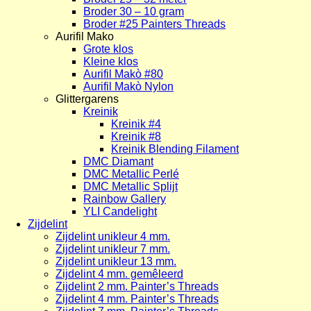
Broder 30 – 10 gram
Broder #25 Painters Threads
Aurifil Mako
Grote klos
Kleine klos
Aurifil Makò #80
Aurifil Makò Nylon
Glittergarens
Kreinik
Kreinik #4
Kreinik #8
Kreinik Blending Filament
DMC Diamant
DMC Metallic Perlé
DMC Metallic Splijt
Rainbow Gallery
YLI Candelight
Zijdelint
Zijdelint unikleur 4 mm.
Zijdelint unikleur 7 mm.
Zijdelint unikleur 13 mm.
Zijdelint 4 mm. gemêleerd
Zijdelint 2 mm. Painter’s Threads
Zijdelint 4 mm. Painter’s Threads