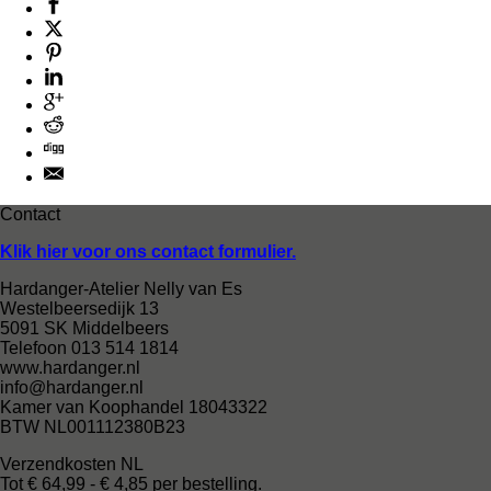
Contact
Klik hier voor ons contact formulier.
Hardanger-Atelier Nelly van Es
Westelbeersedijk 13
5091 SK Middelbeers
Telefoon 013 514 1814
www.hardanger.nl
info@hardanger.nl
Kamer van Koophandel 18043322
BTW NL001112380B23
Verzendkosten NL
Tot € 64,99 - € 4,85 per bestelling.