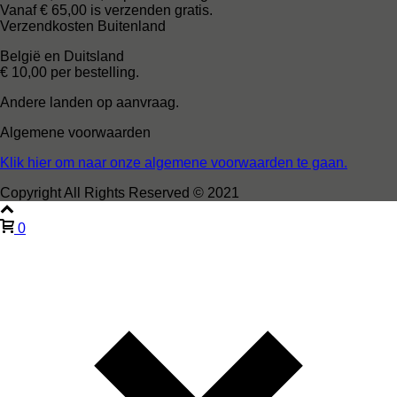
Vanaf € 65,00 is verzenden gratis.
Verzendkosten Buitenland
België en Duitsland
€ 10,00 per bestelling.
Andere landen op aanvraag.
Algemene voorwaarden
Klik hier om naar onze algemene voorwaarden te gaan.
Copyright All Rights Reserved © 2021
0