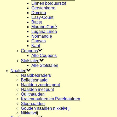
Linnen borduurstof
Gerstenkorrel
Domino
Easy-Count
Batist
Murano Carré
Lugana Linea
Normandie
Canvas
Kant
Coupons
Alle Coupons
Stofstalen
Alle Stofstalen
Naalden
Naaldbedraders
Bolletjesnaald
Naalden zonder punt
Naalden met punt
Quiltnaalden
Kralennaalden en Parelnaalden
Stopnaalden
Gouden naalden nikkelvrij
Nikkelvrij