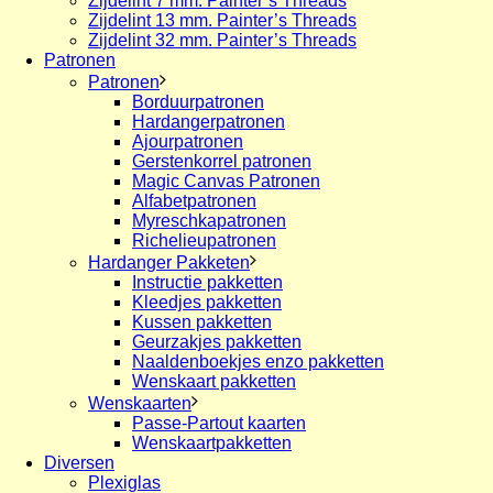
Zijdelint 7 mm. Painter’s Threads
Zijdelint 13 mm. Painter’s Threads
Zijdelint 32 mm. Painter’s Threads
Patronen
Patronen
Borduurpatronen
Hardangerpatronen
Ajourpatronen
Gerstenkorrel patronen
Magic Canvas Patronen
Alfabetpatronen
Myreschkapatronen
Richelieupatronen
Hardanger Pakketen
Instructie pakketten
Kleedjes pakketten
Kussen pakketten
Geurzakjes pakketten
Naaldenboekjes enzo pakketten
Wenskaart pakketten
Wenskaarten
Passe-Partout kaarten
Wenskaartpakketten
Diversen
Plexiglas