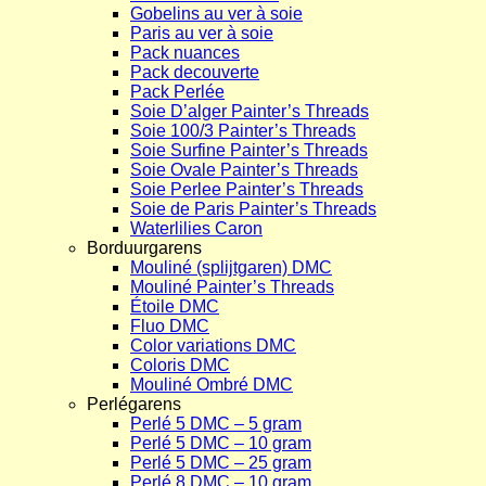
Gobelins au ver à soie
Paris au ver à soie
Pack nuances
Pack decouverte
Pack Perlée
Soie D’alger Painter’s Threads
Soie 100/3 Painter’s Threads
Soie Surfine Painter’s Threads
Soie Ovale Painter’s Threads
Soie Perlee Painter’s Threads
Soie de Paris Painter’s Threads
Waterlilies Caron
Borduurgarens
Mouliné (splijtgaren) DMC
Mouliné Painter’s Threads
Étoile DMC
Fluo DMC
Color variations DMC
Coloris DMC
Mouliné Ombré DMC
Perlégarens
Perlé 5 DMC – 5 gram
Perlé 5 DMC – 10 gram
Perlé 5 DMC – 25 gram
Perlé 8 DMC – 10 gram