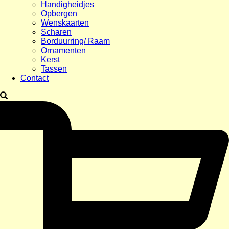
Handigheidjes
Opbergen
Wenskaarten
Scharen
Borduurring/ Raam
Ornamenten
Kerst
Tassen
Contact