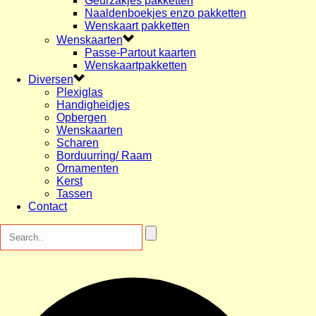
Geurzakjes pakketten
Naaldenboekjes enzo pakketten
Wenskaart pakketten
Wenskaarten
Passe-Partout kaarten
Wenskaartpakketten
Diversen
Plexiglas
Handigheidjes
Opbergen
Wenskaarten
Scharen
Borduurring/ Raam
Ornamenten
Kerst
Tassen
Contact