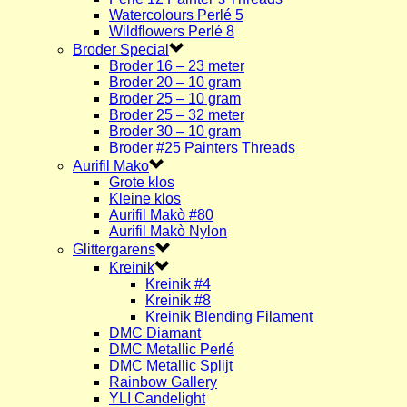
Watercolours Perlé 5
Wildflowers Perlé 8
Broder Special
Broder 16 – 23 meter
Broder 20 – 10 gram
Broder 25 – 10 gram
Broder 25 – 32 meter
Broder 30 – 10 gram
Broder #25 Painters Threads
Aurifil Mako
Grote klos
Kleine klos
Aurifil Makò #80
Aurifil Makò Nylon
Glittergarens
Kreinik
Kreinik #4
Kreinik #8
Kreinik Blending Filament
DMC Diamant
DMC Metallic Perlé
DMC Metallic Splijt
Rainbow Gallery
YLI Candelight