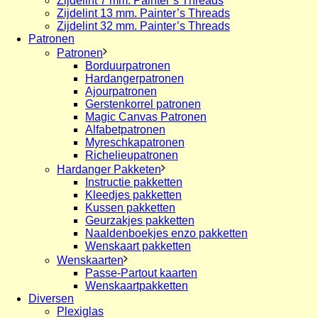
Zijdelint 7 mm. Painter’s Threads
Zijdelint 13 mm. Painter’s Threads
Zijdelint 32 mm. Painter’s Threads
Patronen
Patronen
Borduurpatronen
Hardangerpatronen
Ajourpatronen
Gerstenkorrel patronen
Magic Canvas Patronen
Alfabetpatronen
Myreschkapatronen
Richelieupatronen
Hardanger Pakketen
Instructie pakketten
Kleedjes pakketten
Kussen pakketten
Geurzakjes pakketten
Naaldenboekjes enzo pakketten
Wenskaart pakketten
Wenskaarten
Passe-Partout kaarten
Wenskaartpakketten
Diversen
Plexiglas