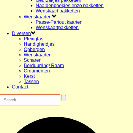
Geurzakjes pakketten
Naaldenboekjes enzo pakketten
Wenskaart pakketten
Wenskaarten
Passe-Partout kaarten
Wenskaartpakketten
Diversen
Plexiglas
Handigheidjes
Opbergen
Wenskaarten
Scharen
Borduurring/ Raam
Ornamenten
Kerst
Tassen
Contact