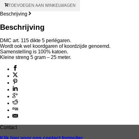
Perlé
TOEVOEGEN AAN WINKELWAGEN
5
-
Beschrijving
5
gram
Beschrijving
aantal
DMC art. 115 dikte 5 perlégaren.
Wordt ook wel koordgaren of koordzijde genoemd.
Samenstelling is 100% katoen.
Kleine streng 5 gram – 25 meter.
Contact
Klik hier voor ons contact formulier.