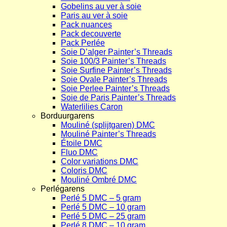
Gobelins au ver à soie
Paris au ver à soie
Pack nuances
Pack decouverte
Pack Perlée
Soie D’alger Painter’s Threads
Soie 100/3 Painter’s Threads
Soie Surfine Painter’s Threads
Soie Ovale Painter’s Threads
Soie Perlee Painter’s Threads
Soie de Paris Painter’s Threads
Waterlilies Caron
Borduurgarens
Mouliné (splijtgaren) DMC
Mouliné Painter’s Threads
Étoile DMC
Fluo DMC
Color variations DMC
Coloris DMC
Mouliné Ombré DMC
Perlégarens
Perlé 5 DMC – 5 gram
Perlé 5 DMC – 10 gram
Perlé 5 DMC – 25 gram
Perlé 8 DMC – 10 gram