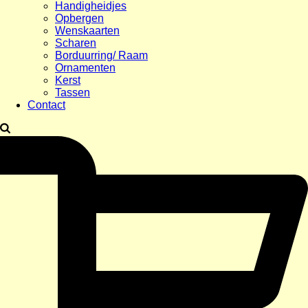
Handigheidjes
Opbergen
Wenskaarten
Scharen
Borduurring/ Raam
Ornamenten
Kerst
Tassen
Contact