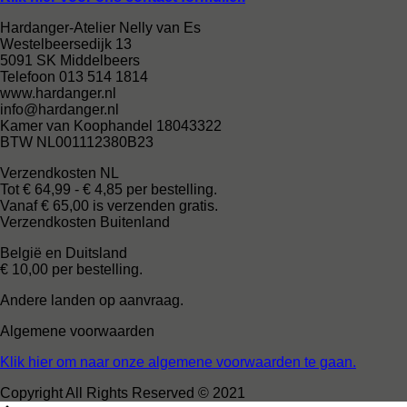
Hardanger-Atelier Nelly van Es
Westelbeersedijk 13
5091 SK Middelbeers
Telefoon 013 514 1814
www.hardanger.nl
info@hardanger.nl
Kamer van Koophandel 18043322
BTW NL001112380B23
Verzendkosten NL
Tot € 64,99 - € 4,85 per bestelling.
Vanaf € 65,00 is verzenden gratis.
Verzendkosten Buitenland
België en Duitsland
€ 10,00 per bestelling.
Andere landen op aanvraag.
Algemene voorwaarden
Klik hier om naar onze algemene voorwaarden te gaan.
Copyright All Rights Reserved © 2021