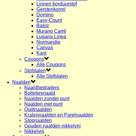
Linnen borduurstof
Gerstenkorrel
Domino
Easy-Count
Batist
Murano Carré
Lugana Linea
Normandie
Canvas
Kant
Coupons
Alle Coupons
Stofstalen
Alle Stofstalen
Naalden
Naaldbedraders
Bolletjesnaald
Naalden zonder punt
Naalden met punt
Quiltnaalden
Kralennaalden en Parelnaalden
Stopnaalden
Gouden naalden nikkelvrij
Nikkelvrij