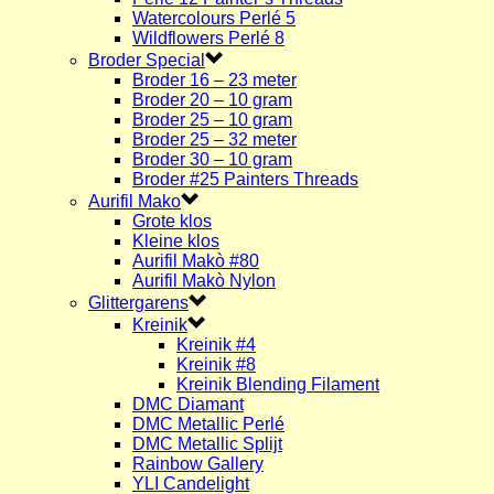
Watercolours Perlé 5
Wildflowers Perlé 8
Broder Special
Broder 16 – 23 meter
Broder 20 – 10 gram
Broder 25 – 10 gram
Broder 25 – 32 meter
Broder 30 – 10 gram
Broder #25 Painters Threads
Aurifil Mako
Grote klos
Kleine klos
Aurifil Makò #80
Aurifil Makò Nylon
Glittergarens
Kreinik
Kreinik #4
Kreinik #8
Kreinik Blending Filament
DMC Diamant
DMC Metallic Perlé
DMC Metallic Splijt
Rainbow Gallery
YLI Candelight