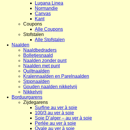
Lugana Linea
Normandie
Canvas
Kant
Coupons
Alle Coupons
Stofstalen
Alle Stofstalen
Naalden
Naaldbedraders
Bolletjesnaald
Naalden zonder punt
Naalden met punt
Quiltnaalden
Kralennaalden en Parelnaalden
Stopnaalden
Gouden naalden nikkelvrij
Nikkelvrij
Borduurgarens
Zijdegarens
Surfine au ver à soie
100/3 au ver à soie
Soie D’alger – au ver à soie
Perlée au ver à soie
Ovale au ver à soie