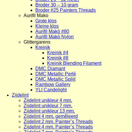
Broder 30 – 10 gram
Broder #25 Painters Threads
Aurifil Mako
Grote klos
Kleine klos
Aurifil Makò #80
Aurifil Makò Nylon
Glittergarens
Kreinik
Kreinik #4
Kreinik #8
Kreinik Blending Filament
DMC Diamant
DMC Metallic Perlé
DMC Metallic Splijt
Rainbow Gallery
YLI Candelight
Zijdelint
Zijdelint unikleur 4 mm.
Zijdelint unikleur 7 mm.
Zijdelint unikleur 13 mm.
Zijdelint 4 mm. gemêleerd
Zijdelint 2 mm. Painter’s Threads
Zijdelint 4 mm. Painter’s Threads