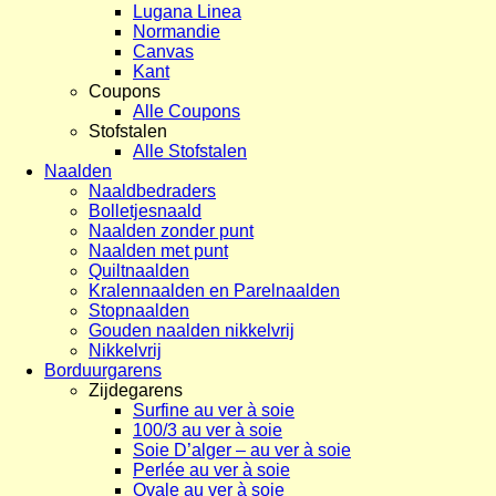
Lugana Linea
Normandie
Canvas
Kant
Coupons
Alle Coupons
Stofstalen
Alle Stofstalen
Naalden
Naaldbedraders
Bolletjesnaald
Naalden zonder punt
Naalden met punt
Quiltnaalden
Kralennaalden en Parelnaalden
Stopnaalden
Gouden naalden nikkelvrij
Nikkelvrij
Borduurgarens
Zijdegarens
Surfine au ver à soie
100/3 au ver à soie
Soie D’alger – au ver à soie
Perlée au ver à soie
Ovale au ver à soie