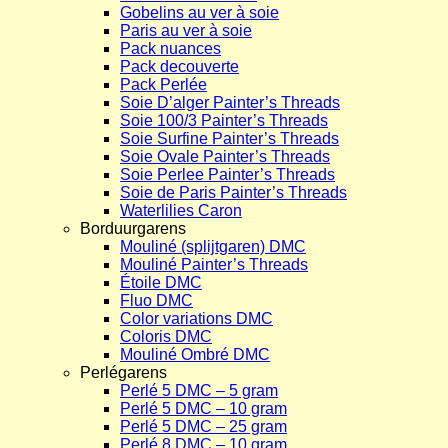
Gobelins au ver à soie
Paris au ver à soie
Pack nuances
Pack decouverte
Pack Perlée
Soie D’alger Painter’s Threads
Soie 100/3 Painter’s Threads
Soie Surfine Painter’s Threads
Soie Ovale Painter’s Threads
Soie Perlee Painter’s Threads
Soie de Paris Painter’s Threads
Waterlilies Caron
Borduurgarens
Mouliné (splijtgaren) DMC
Mouliné Painter’s Threads
Étoile DMC
Fluo DMC
Color variations DMC
Coloris DMC
Mouliné Ombré DMC
Perlégarens
Perlé 5 DMC – 5 gram
Perlé 5 DMC – 10 gram
Perlé 5 DMC – 25 gram
Perlé 8 DMC – 10 gram