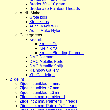
Broder 30 – 10 gram
Broder #25 Painters Threads
Aurifil Mako
Grote klos
Kleine klos
Aurifil Makò #80
Aurifil Makò Nylon
Glittergarens
Kreinik
Kreinik #4
Kreinik #8
Kreinik Blending Filament
DMC Diamant
DMC Metallic Perlé
DMC Metallic Splijt
Rainbow Gallery
YLI Candelight
Zijdelint
Zijdelint unikleur 4 mm.
Zijdelint unikleur 7 mm.
Zijdelint unikleur 13 mm.
Zijdelint 4 mm. gemêleerd
Zijdelint 2 mm. Painter’s Threads
Zijdelint 4 mm. Painter’s Threads