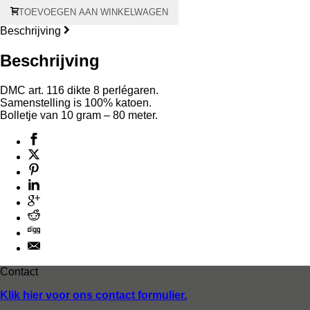
Perlé
TOEVOEGEN AAN WINKELWAGEN
8
-
Beschrijving
10
gram
Beschrijving
aantal
DMC art. 116 dikte 8 perlégaren.
Samenstelling is 100% katoen.
Bolletje van 10 gram – 80 meter.
Contact
Klik hier voor ons contact formulier.