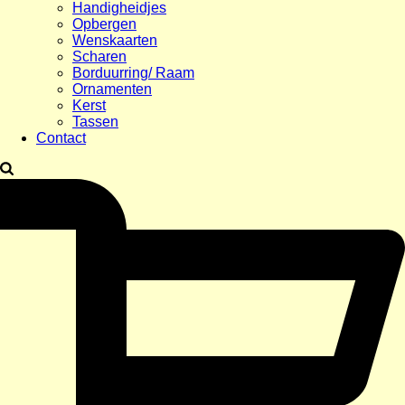
Handigheidjes
Opbergen
Wenskaarten
Scharen
Borduurring/ Raam
Ornamenten
Kerst
Tassen
Contact