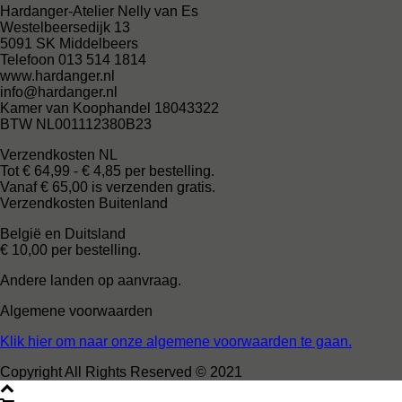
Hardanger-Atelier Nelly van Es
Westelbeersedijk 13
5091 SK Middelbeers
Telefoon 013 514 1814
www.hardanger.nl
info@hardanger.nl
Kamer van Koophandel 18043322
BTW NL001112380B23
Verzendkosten NL
Tot € 64,99 - € 4,85 per bestelling.
Vanaf € 65,00 is verzenden gratis.
Verzendkosten Buitenland
België en Duitsland
€ 10,00 per bestelling.
Andere landen op aanvraag.
Algemene voorwaarden
Klik hier om naar onze algemene voorwaarden te gaan.
Copyright All Rights Reserved © 2021