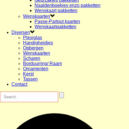
Geurzakjes pakketten
Naaldenboekjes enzo pakketten
Wenskaart pakketten
Wenskaarten
Passe-Partout kaarten
Wenskaartpakketten
Diversen
Plexiglas
Handigheidjes
Opbergen
Wenskaarten
Scharen
Borduurring/ Raam
Ornamenten
Kerst
Tassen
Contact