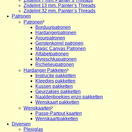
Zijdelint 7 mm. Painter’s Threads
Zijdelint 13 mm. Painter’s Threads
Zijdelint 32 mm. Painter’s Threads
Patronen
Patronen
Borduurpatronen
Hardangerpatronen
Ajourpatronen
Gerstenkorrel patronen
Magic Canvas Patronen
Alfabetpatronen
Myreschkapatronen
Richelieupatronen
Hardanger Pakketen
Instructie pakketten
Kleedjes pakketten
Kussen pakketten
Geurzakjes pakketten
Naaldenboekjes enzo pakketten
Wenskaart pakketten
Wenskaarten
Passe-Partout kaarten
Wenskaartpakketten
Diversen
Plexiglas