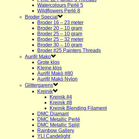
Watercolours Perlé 5
Wildflowers Perlé 8
Broder Special
Broder 16 – 23 meter
Broder 20 – 10 gram
Broder 25 – 10 gram
Broder 25 – 32 meter
Broder 30 – 10 gram
Broder #25 Painters Threads
Aurifil Mako
Grote klos
Kleine klos
Aurifil Makò #80
Aurifil Makò Nylon
Glittergarens
Kreinik
Kreinik #4
Kreinik #8
Kreinik Blending Filament
DMC Diamant
DMC Metallic Perlé
DMC Metallic Splijt
Rainbow Gallery
YLI Candelight