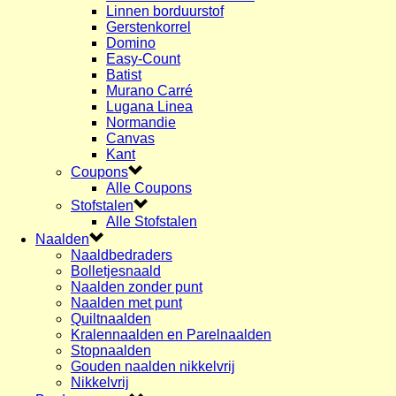
Linnen borduurstof
Gerstenkorrel
Domino
Easy-Count
Batist
Murano Carré
Lugana Linea
Normandie
Canvas
Kant
Coupons
Alle Coupons
Stofstalen
Alle Stofstalen
Naalden
Naaldbedraders
Bolletjesnaald
Naalden zonder punt
Naalden met punt
Quiltnaalden
Kralennaalden en Parelnaalden
Stopnaalden
Gouden naalden nikkelvrij
Nikkelvrij