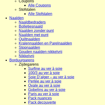
Coupons
Alle Coupons
Stofstalen
Alle Stofstalen
Naalden
Naaldbedraders
Bolletjesnaald
Naalden zonder punt
Naalden met punt
Quiltnaalden
Kralennaalden en Parelnaalden
Stopnaalden
Gouden naalden nikkelvrij
Nikkelvrij
Borduurgarens
Zijdegarens
Surfine au ver à soie
100/3 au ver à soie
Soie D’alger – au ver à soie
Perlée au ver à soie
Ovale au ver à soie
Gobelins au ver à soie
Paris au ver à soie
Pack nuances
Pack decouverte