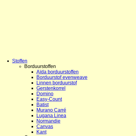
Stoffen
Borduurstoffen
Aïda borduurstoffen
Borduurstof evenweave
Linnen borduurstof
Gerstenkorrel
Domino
Easy-Count
Batist
Murano Carré
Lugana Linea
Normandie
Canvas
Kant