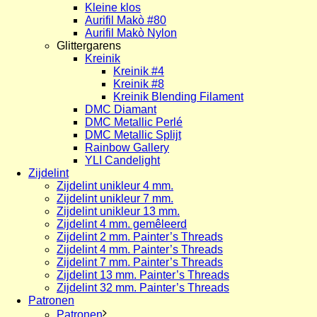
Kleine klos
Aurifil Makò #80
Aurifil Makò Nylon
Glittergarens
Kreinik
Kreinik #4
Kreinik #8
Kreinik Blending Filament
DMC Diamant
DMC Metallic Perlé
DMC Metallic Splijt
Rainbow Gallery
YLI Candelight
Zijdelint
Zijdelint unikleur 4 mm.
Zijdelint unikleur 7 mm.
Zijdelint unikleur 13 mm.
Zijdelint 4 mm. gemêleerd
Zijdelint 2 mm. Painter’s Threads
Zijdelint 4 mm. Painter’s Threads
Zijdelint 7 mm. Painter’s Threads
Zijdelint 13 mm. Painter’s Threads
Zijdelint 32 mm. Painter’s Threads
Patronen
Patronen