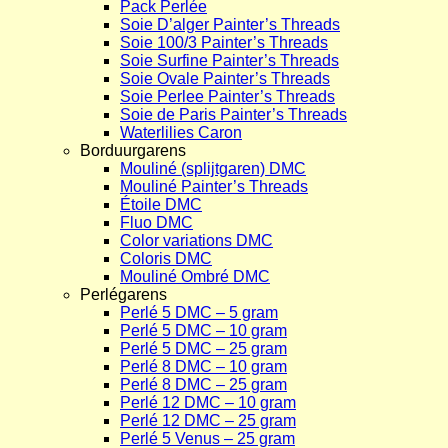
Pack Perlée
Soie D’alger Painter’s Threads
Soie 100/3 Painter’s Threads
Soie Surfine Painter’s Threads
Soie Ovale Painter’s Threads
Soie Perlee Painter’s Threads
Soie de Paris Painter’s Threads
Waterlilies Caron
Borduurgarens
Mouliné (splijtgaren) DMC
Mouliné Painter’s Threads
Étoile DMC
Fluo DMC
Color variations DMC
Coloris DMC
Mouliné Ombré DMC
Perlégarens
Perlé 5 DMC – 5 gram
Perlé 5 DMC – 10 gram
Perlé 5 DMC – 25 gram
Perlé 8 DMC – 10 gram
Perlé 8 DMC – 25 gram
Perlé 12 DMC – 10 gram
Perlé 12 DMC – 25 gram
Perlé 5 Venus – 25 gram