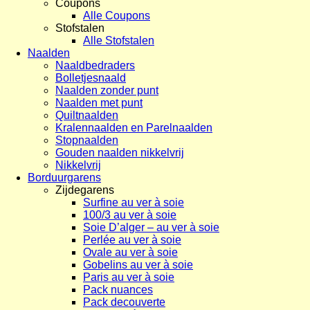
Coupons
Alle Coupons
Stofstalen
Alle Stofstalen
Naalden
Naaldbedraders
Bolletjesnaald
Naalden zonder punt
Naalden met punt
Quiltnaalden
Kralennaalden en Parelnaalden
Stopnaalden
Gouden naalden nikkelvrij
Nikkelvrij
Borduurgarens
Zijdegarens
Surfine au ver à soie
100/3 au ver à soie
Soie D’alger – au ver à soie
Perlée au ver à soie
Ovale au ver à soie
Gobelins au ver à soie
Paris au ver à soie
Pack nuances
Pack decouverte