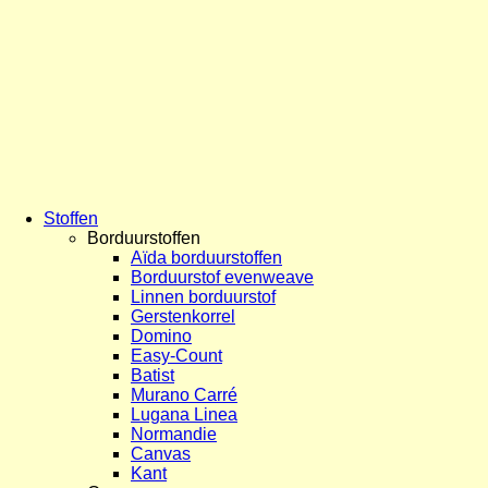
Stoffen
Borduurstoffen
Aïda borduurstoffen
Borduurstof evenweave
Linnen borduurstof
Gerstenkorrel
Domino
Easy-Count
Batist
Murano Carré
Lugana Linea
Normandie
Canvas
Kant