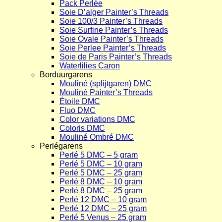
Pack Perlée
Soie D’alger Painter’s Threads
Soie 100/3 Painter’s Threads
Soie Surfine Painter’s Threads
Soie Ovale Painter’s Threads
Soie Perlee Painter’s Threads
Soie de Paris Painter’s Threads
Waterlilies Caron
Borduurgarens
Mouliné (splijtgaren) DMC
Mouliné Painter’s Threads
Étoile DMC
Fluo DMC
Color variations DMC
Coloris DMC
Mouliné Ombré DMC
Perlégarens
Perlé 5 DMC – 5 gram
Perlé 5 DMC – 10 gram
Perlé 5 DMC – 25 gram
Perlé 8 DMC – 10 gram
Perlé 8 DMC – 25 gram
Perlé 12 DMC – 10 gram
Perlé 12 DMC – 25 gram
Perlé 5 Venus – 25 gram