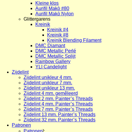
Kleine klos
Aurifil Makò #80
Aurifil Makò Nylon
Glittergarens
Kreinik
Kreinik #4
Kreinik #8
Kreinik Blending Filament
DMC Diamant
DMC Metallic Perlé
DMC Metallic Splijt
Rainbow Gallery
YLI Candelight
Zijdelint
Zijdelint unikleur 4 mm.
Zijdelint unikleur 7 mm.
Zijdelint unikleur 13 mm.
Zijdelint 4 mm. gemêleerd
Zijdelint 2 mm. Painter’s Threads
Zijdelint 4 mm. Painter’s Threads
Zijdelint 7 mm. Painter’s Threads
Zijdelint 13 mm. Painter’s Threads
Zijdelint 32 mm. Painter’s Threads
Patronen
Patronen