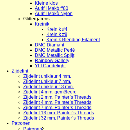
Kleine klos
Aurifil Makò #80
Aurifil Makò Nylon
Glittergarens
Kreinik
Kreinik #4
Kreinik #8
Kreinik Blending Filament
DMC Diamant
DMC Metallic Perlé
DMC Metallic Splijt
Rainbow Gallery
YLI Candelight
Zijdelint
Zijdelint unikleur 4 mm.
Zijdelint unikleur 7 mm.
Zijdelint unikleur 13 mm.
Zijdelint 4 mm. gemêleerd
Zijdelint 2 mm. Painter’s Threads
Zijdelint 4 mm. Painter’s Threads
Zijdelint 7 mm. Painter’s Threads
Zijdelint 13 mm. Painter’s Threads
Zijdelint 32 mm. Painter’s Threads
Patronen
Patronen