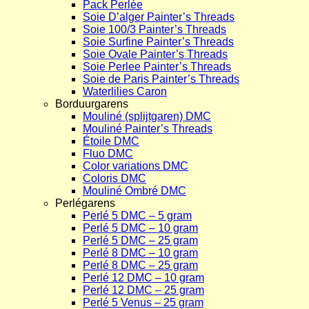
Pack Perlée
Soie D’alger Painter’s Threads
Soie 100/3 Painter’s Threads
Soie Surfine Painter’s Threads
Soie Ovale Painter’s Threads
Soie Perlee Painter’s Threads
Soie de Paris Painter’s Threads
Waterlilies Caron
Borduurgarens
Mouliné (splijtgaren) DMC
Mouliné Painter’s Threads
Étoile DMC
Fluo DMC
Color variations DMC
Coloris DMC
Mouliné Ombré DMC
Perlégarens
Perlé 5 DMC – 5 gram
Perlé 5 DMC – 10 gram
Perlé 5 DMC – 25 gram
Perlé 8 DMC – 10 gram
Perlé 8 DMC – 25 gram
Perlé 12 DMC – 10 gram
Perlé 12 DMC – 25 gram
Perlé 5 Venus – 25 gram