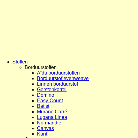
Stoffen
Borduurstoffen
Aïda borduurstoffen
Borduurstof evenweave
Linnen borduurstof
Gerstenkorrel
Domino
Easy-Count
Batist
Murano Carré
Lugana Linea
Normandie
Canvas
Kant