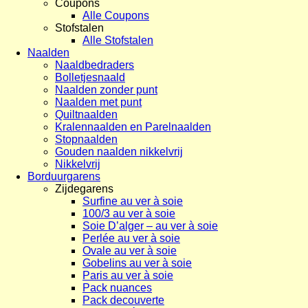
Coupons
Alle Coupons
Stofstalen
Alle Stofstalen
Naalden
Naaldbedraders
Bolletjesnaald
Naalden zonder punt
Naalden met punt
Quiltnaalden
Kralennaalden en Parelnaalden
Stopnaalden
Gouden naalden nikkelvrij
Nikkelvrij
Borduurgarens
Zijdegarens
Surfine au ver à soie
100/3 au ver à soie
Soie D’alger – au ver à soie
Perlée au ver à soie
Ovale au ver à soie
Gobelins au ver à soie
Paris au ver à soie
Pack nuances
Pack decouverte