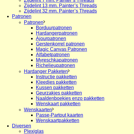
Zijdelint 7 mm. Painter’s Threads
Zijdelint 13 mm. Painter’s Threads
Zijdelint 32 mm. Painter’s Threads
Patronen
Patronen
Borduurpatronen
Hardangerpatronen
Ajourpatronen
Gerstenkorrel patronen
Magic Canvas Patronen
Alfabetpatronen
Myreschkapatronen
Richelieupatronen
Hardanger Pakketen
Instructie pakketten
Kleedjes pakketten
Kussen pakketten
Geurzakjes pakketten
Naaldenboekjes enzo pakketten
Wenskaart pakketten
Wenskaarten
Passe-Partout kaarten
Wenskaartpakketten
Diversen
Plexiglas