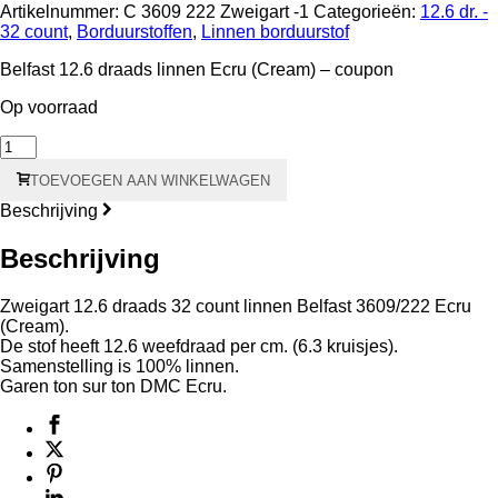
Artikelnummer:
C 3609 222 Zweigart -1
Categorieën:
12.6 dr. -
32 count
,
Borduurstoffen
,
Linnen borduurstof
Belfast 12.6 draads linnen Ecru (Cream) – coupon
Op voorraad
Belfast
12.6
TOEVOEGEN AAN WINKELWAGEN
draads
–
Beschrijving
32
count
Beschrijving
Ecru
(Cream)
3609/222
Zweigart 12.6 draads 32 count linnen Belfast 3609/222 Ecru
Coupon
(Cream).
70
De stof heeft 12.6 weefdraad per cm. (6.3 kruisjes).
X
Samenstelling is 100% linnen.
88
Garen ton sur ton DMC Ecru.
cm
aantal