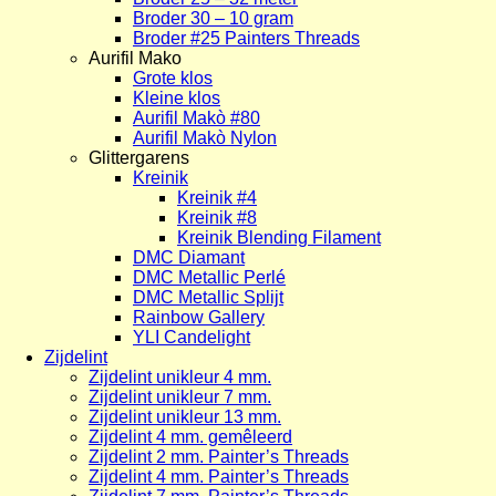
Broder 30 – 10 gram
Broder #25 Painters Threads
Aurifil Mako
Grote klos
Kleine klos
Aurifil Makò #80
Aurifil Makò Nylon
Glittergarens
Kreinik
Kreinik #4
Kreinik #8
Kreinik Blending Filament
DMC Diamant
DMC Metallic Perlé
DMC Metallic Splijt
Rainbow Gallery
YLI Candelight
Zijdelint
Zijdelint unikleur 4 mm.
Zijdelint unikleur 7 mm.
Zijdelint unikleur 13 mm.
Zijdelint 4 mm. gemêleerd
Zijdelint 2 mm. Painter’s Threads
Zijdelint 4 mm. Painter’s Threads