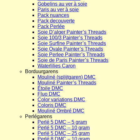
Gobelins au ver à soie
Paris au ver à soie
Pack nuances
Pack decouverte
Pack Perlée
Soie D’alger Painter’s Threads
Soie 100/3 Painter’s Threads
Soie Surfine Painter’s Threads
Soie Ovale Painter’s Threads
Soie Perlee Painter’s Threads
Soie de Paris Painter’s Threads
Waterlilies Caron
Borduurgarens
Mouliné (splijtgaren) DMC
Mouliné Painter’s Threads
Étoile DMC
Fluo DMC
Color variations DMC
Coloris DMC
Mouliné Ombré DMC
Perlégarens
Perlé 5 DMC – 5 gram
Perlé 5 DMC – 10 gram
Perlé 5 DMC – 25 gram
Perlé 8 DMC – 10 gram