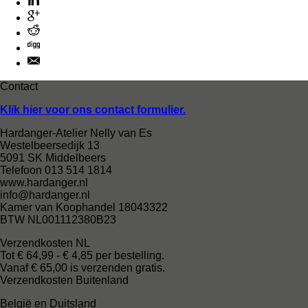
Contact
Klik hier voor ons contact formulier.
Hardanger-Atelier Nelly van Es
Westelbeersedijk 13
5091 SK Middelbeers
Telefoon 013 514 1814
www.hardanger.nl
info@hardanger.nl
Kamer van Koophandel 18043322
BTW NL001112380B23
Verzendkosten NL
Tot € 64,99 - € 4,85 per bestelling.
Vanaf € 65,00 is verzenden gratis.
Verzendkosten Buitenland
België en Duitsland