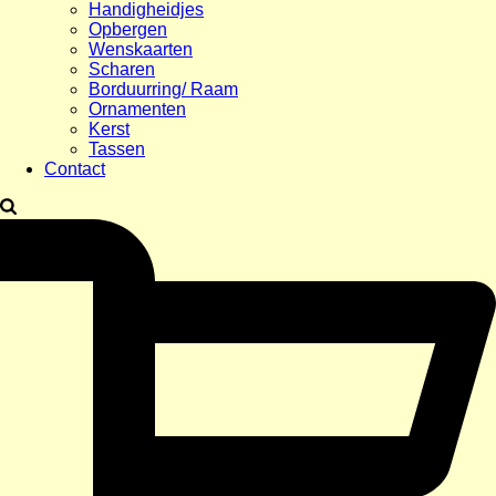
Handigheidjes
Opbergen
Wenskaarten
Scharen
Borduurring/ Raam
Ornamenten
Kerst
Tassen
Contact