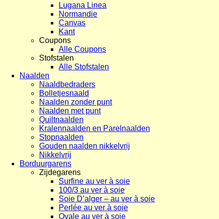
Lugana Linea
Normandie
Canvas
Kant
Coupons
Alle Coupons
Stofstalen
Alle Stofstalen
Naalden
Naaldbedraders
Bolletjesnaald
Naalden zonder punt
Naalden met punt
Quiltnaalden
Kralennaalden en Parelnaalden
Stopnaalden
Gouden naalden nikkelvrij
Nikkelvrij
Borduurgarens
Zijdegarens
Surfine au ver à soie
100/3 au ver à soie
Soie D’alger – au ver à soie
Perlée au ver à soie
Ovale au ver à soie