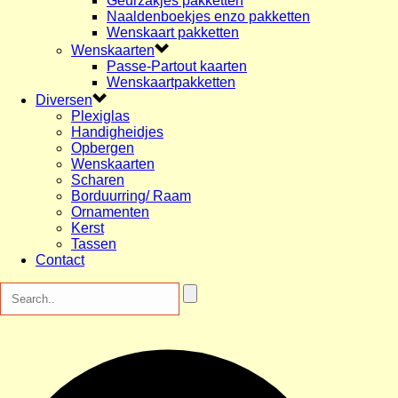
Geurzakjes pakketten
Naaldenboekjes enzo pakketten
Wenskaart pakketten
Wenskaarten
Passe-Partout kaarten
Wenskaartpakketten
Diversen
Plexiglas
Handigheidjes
Opbergen
Wenskaarten
Scharen
Borduurring/ Raam
Ornamenten
Kerst
Tassen
Contact