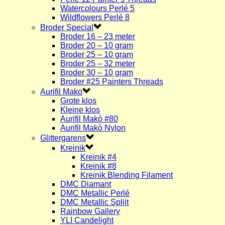
Watercolours Perlé 5
Wildflowers Perlé 8
Broder Special
Broder 16 – 23 meter
Broder 20 – 10 gram
Broder 25 – 10 gram
Broder 25 – 32 meter
Broder 30 – 10 gram
Broder #25 Painters Threads
Aurifil Mako
Grote klos
Kleine klos
Aurifil Makò #80
Aurifil Makò Nylon
Glittergarens
Kreinik
Kreinik #4
Kreinik #8
Kreinik Blending Filament
DMC Diamant
DMC Metallic Perlé
DMC Metallic Splijt
Rainbow Gallery
YLI Candelight