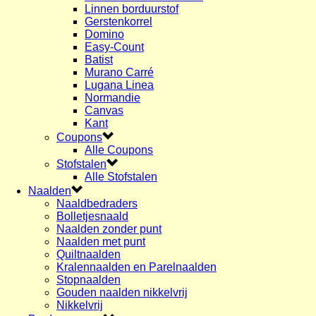
Linnen borduurstof
Gerstenkorrel
Domino
Easy-Count
Batist
Murano Carré
Lugana Linea
Normandie
Canvas
Kant
Coupons
Alle Coupons
Stofstalen
Alle Stofstalen
Naalden
Naaldbedraders
Bolletjesnaald
Naalden zonder punt
Naalden met punt
Quiltnaalden
Kralennaalden en Parelnaalden
Stopnaalden
Gouden naalden nikkelvrij
Nikkelvrij