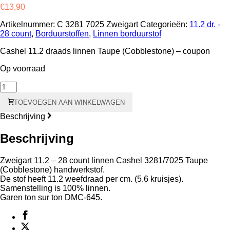
€
13,90
Artikelnummer:
C 3281 7025 Zweigart
Categorieën:
11.2 dr. -
28 count
,
Borduurstoffen
,
Linnen borduurstof
Cashel 11.2 draads linnen Taupe (Cobblestone) – coupon
Op voorraad
Cashel
11.2
TOEVOEGEN AAN WINKELWAGEN
draads
–
Beschrijving
28
count
Beschrijving
Taupe
(Cobblestone)
3281/7025
Zweigart 11.2 – 28 count linnen Cashel 3281/7025 Taupe
Coupon
(Cobblestone) handwerkstof.
50
De stof heeft 11.2 weefdraad per cm. (5.6 kruisjes).
x
Samenstelling is 100% linnen.
70
Garen ton sur ton DMC-645.
cm
aantal