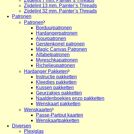
Zijdelint 7 mm. Painter’s Threads
Zijdelint 13 mm. Painter’s Threads
Zijdelint 32 mm. Painter’s Threads
Patronen
Patronen
Borduurpatronen
Hardangerpatronen
Ajourpatronen
Gerstenkorrel patronen
Magic Canvas Patronen
Alfabetpatronen
Myreschkapatronen
Richelieupatronen
Hardanger Pakketen
Instructie pakketten
Kleedjes pakketten
Kussen pakketten
Geurzakjes pakketten
Naaldenboekjes enzo pakketten
Wenskaart pakketten
Wenskaarten
Passe-Partout kaarten
Wenskaartpakketten
Diversen
Plexiglas