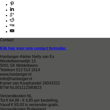
Contact
Klik hier voor ons contact formulier.
Hardanger-Atelier Nelly van Es
Westelbeersedijk 13
5091 SK Middelbeers
Telefoon 013 514 1814
www.hardanger.nl
info@hardanger.nl
Kamer van Koophandel 18043322
BTW NL001112380B23
Verzendkosten NL
Tot € 64,99 - € 4,85 per bestelling.
Vanaf € 65,00 is verzenden gratis.
Verzendkosten Buitenland