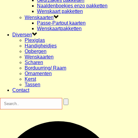
Geurzakjes pakketten
Naaldenboekjes enzo pakketten
Wenskaart pakketten
Wenskaarten
Passe-Partout kaarten
Wenskaartpakketten
Diversen
Plexiglas
Handigheidjes
Opbergen
Wenskaarten
Scharen
Borduurring/ Raam
Ornamenten
Kerst
Tassen
Contact