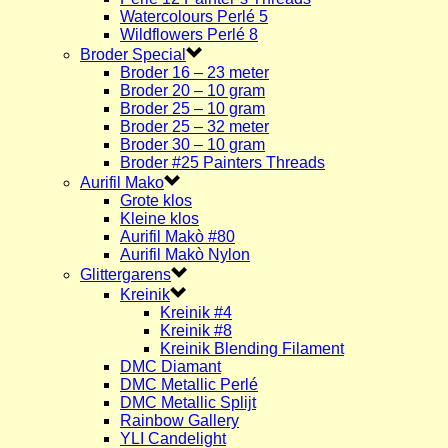
Watercolours Perlé 5
Wildflowers Perlé 8
Broder Special
Broder 16 – 23 meter
Broder 20 – 10 gram
Broder 25 – 10 gram
Broder 25 – 32 meter
Broder 30 – 10 gram
Broder #25 Painters Threads
Aurifil Mako
Grote klos
Kleine klos
Aurifil Makò #80
Aurifil Makò Nylon
Glittergarens
Kreinik
Kreinik #4
Kreinik #8
Kreinik Blending Filament
DMC Diamant
DMC Metallic Perlé
DMC Metallic Splijt
Rainbow Gallery
YLI Candelight