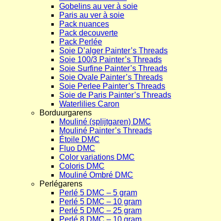
Gobelins au ver à soie
Paris au ver à soie
Pack nuances
Pack decouverte
Pack Perlée
Soie D’alger Painter’s Threads
Soie 100/3 Painter’s Threads
Soie Surfine Painter’s Threads
Soie Ovale Painter’s Threads
Soie Perlee Painter’s Threads
Soie de Paris Painter’s Threads
Waterlilies Caron
Borduurgarens
Mouliné (splijtgaren) DMC
Mouliné Painter’s Threads
Étoile DMC
Fluo DMC
Color variations DMC
Coloris DMC
Mouliné Ombré DMC
Perlégarens
Perlé 5 DMC – 5 gram
Perlé 5 DMC – 10 gram
Perlé 5 DMC – 25 gram
Perlé 8 DMC – 10 gram