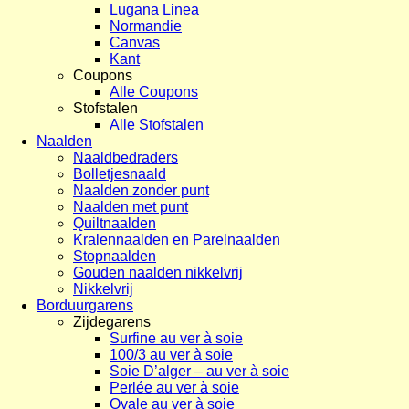
Lugana Linea
Normandie
Canvas
Kant
Coupons
Alle Coupons
Stofstalen
Alle Stofstalen
Naalden
Naaldbedraders
Bolletjesnaald
Naalden zonder punt
Naalden met punt
Quiltnaalden
Kralennaalden en Parelnaalden
Stopnaalden
Gouden naalden nikkelvrij
Nikkelvrij
Borduurgarens
Zijdegarens
Surfine au ver à soie
100/3 au ver à soie
Soie D’alger – au ver à soie
Perlée au ver à soie
Ovale au ver à soie