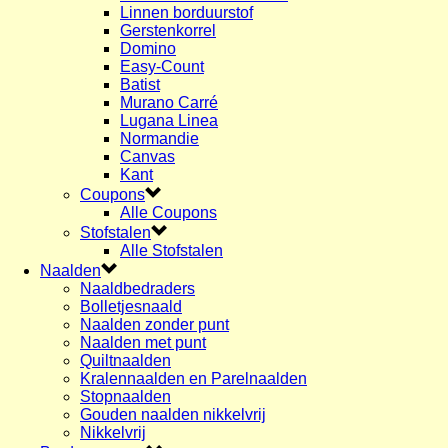
Linnen borduurstof
Gerstenkorrel
Domino
Easy-Count
Batist
Murano Carré
Lugana Linea
Normandie
Canvas
Kant
Coupons
Alle Coupons
Stofstalen
Alle Stofstalen
Naalden
Naaldbedraders
Bolletjesnaald
Naalden zonder punt
Naalden met punt
Quiltnaalden
Kralennaalden en Parelnaalden
Stopnaalden
Gouden naalden nikkelvrij
Nikkelvrij