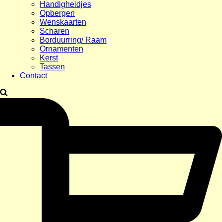
Handigheidjes
Opbergen
Wenskaarten
Scharen
Borduurring/ Raam
Ornamenten
Kerst
Tassen
Contact