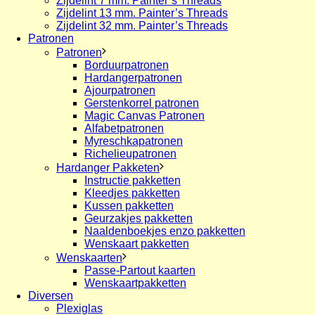
Zijdelint 7 mm. Painter’s Threads
Zijdelint 13 mm. Painter’s Threads
Zijdelint 32 mm. Painter’s Threads
Patronen
Patronen
Borduurpatronen
Hardangerpatronen
Ajourpatronen
Gerstenkorrel patronen
Magic Canvas Patronen
Alfabetpatronen
Myreschkapatronen
Richelieupatronen
Hardanger Pakketen
Instructie pakketten
Kleedjes pakketten
Kussen pakketten
Geurzakjes pakketten
Naaldenboekjes enzo pakketten
Wenskaart pakketten
Wenskaarten
Passe-Partout kaarten
Wenskaartpakketten
Diversen
Plexiglas