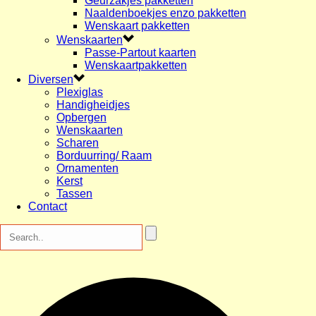
Geurzakjes pakketten
Naaldenboekjes enzo pakketten
Wenskaart pakketten
Wenskaarten
Passe-Partout kaarten
Wenskaartpakketten
Diversen
Plexiglas
Handigheidjes
Opbergen
Wenskaarten
Scharen
Borduurring/ Raam
Ornamenten
Kerst
Tassen
Contact