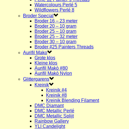
Watercolours Perlé 5
Wildflowers Perlé 8
Broder Special
Broder 16 – 23 meter
Broder 20 – 10 gram
Broder 25 – 10 gram
Broder 25 – 32 meter
Broder 30 – 10 gram
Broder #25 Painters Threads
Aurifil Mako
Grote klos
Kleine klos
Aurifil Makò #80
Aurifil Makò Nylon
Glittergarens
Kreinik
Kreinik #4
Kreinik #8
Kreinik Blending Filament
DMC Diamant
DMC Metallic Perlé
DMC Metallic Splijt
Rainbow Gallery
YLI Candelight