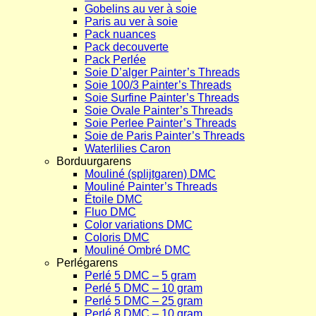
Gobelins au ver à soie
Paris au ver à soie
Pack nuances
Pack decouverte
Pack Perlée
Soie D’alger Painter’s Threads
Soie 100/3 Painter’s Threads
Soie Surfine Painter’s Threads
Soie Ovale Painter’s Threads
Soie Perlee Painter’s Threads
Soie de Paris Painter’s Threads
Waterlilies Caron
Borduurgarens
Mouliné (splijtgaren) DMC
Mouliné Painter’s Threads
Étoile DMC
Fluo DMC
Color variations DMC
Coloris DMC
Mouliné Ombré DMC
Perlégarens
Perlé 5 DMC – 5 gram
Perlé 5 DMC – 10 gram
Perlé 5 DMC – 25 gram
Perlé 8 DMC – 10 gram