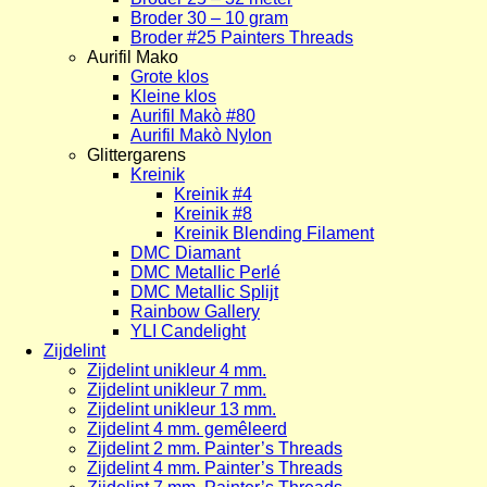
Broder 30 – 10 gram
Broder #25 Painters Threads
Aurifil Mako
Grote klos
Kleine klos
Aurifil Makò #80
Aurifil Makò Nylon
Glittergarens
Kreinik
Kreinik #4
Kreinik #8
Kreinik Blending Filament
DMC Diamant
DMC Metallic Perlé
DMC Metallic Splijt
Rainbow Gallery
YLI Candelight
Zijdelint
Zijdelint unikleur 4 mm.
Zijdelint unikleur 7 mm.
Zijdelint unikleur 13 mm.
Zijdelint 4 mm. gemêleerd
Zijdelint 2 mm. Painter’s Threads
Zijdelint 4 mm. Painter’s Threads