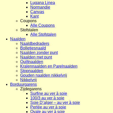
Lugana Linea
Normandie
Canvas
Kant
Coupons
Alle Coupons
Stofstalen
Alle Stofstalen
Naalden
Naaldbedraders
Bolletjesnaald
Naalden zonder punt
Naalden met punt
Quiltnaalden
Kralennaalden en Parelnaalden
Stopnaalden
Gouden naalden nikkelvrij
Nikkelvrij
Borduurgarens
Zijdegarens
Surfine au ver à soie
100/3 au ver à soie
Soie D’alger – au ver à soie
Perlée au ver à soie
Ovale au ver à soie