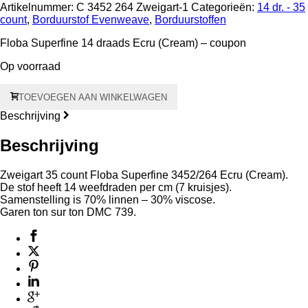
Artikelnummer:
C 3452 264 Zweigart-1
Categorieën:
14 dr. - 35
count
,
Borduurstof Evenweave
,
Borduurstoffen
Floba Superfine 14 draads Ecru (Cream) – coupon
Op voorraad
Floba
TOEVOEGEN AAN WINKELWAGEN
Superfine
14
Beschrijving
draads
–
Beschrijving
35
count
Zweigart 35 count Floba Superfine 3452/264 Ecru (Cream).
Ecru
De stof heeft 14 weefdraden per cm (7 kruisjes).
(Cream)
Samenstelling is 70% linnen – 30% viscose.
3452/264
Garen ton sur ton DMC 739.
Coupon
57
x
70
cm
aantal