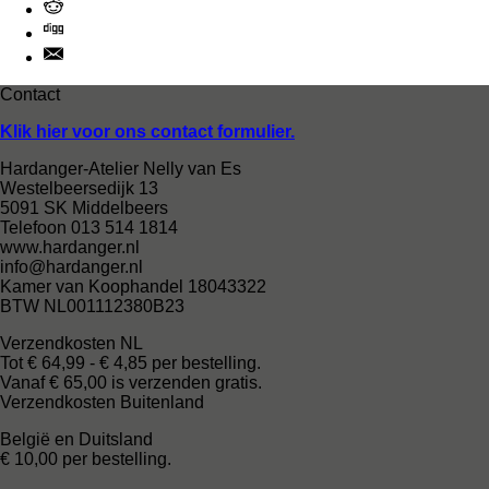
Contact
Klik hier voor ons contact formulier.
Hardanger-Atelier Nelly van Es
Westelbeersedijk 13
5091 SK Middelbeers
Telefoon 013 514 1814
www.hardanger.nl
info@hardanger.nl
Kamer van Koophandel 18043322
BTW NL001112380B23
Verzendkosten NL
Tot € 64,99 - € 4,85 per bestelling.
Vanaf € 65,00 is verzenden gratis.
Verzendkosten Buitenland
België en Duitsland
€ 10,00 per bestelling.