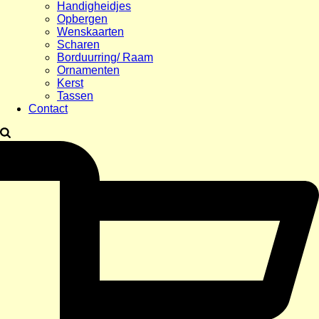
Handigheidjes
Opbergen
Wenskaarten
Scharen
Borduurring/ Raam
Ornamenten
Kerst
Tassen
Contact