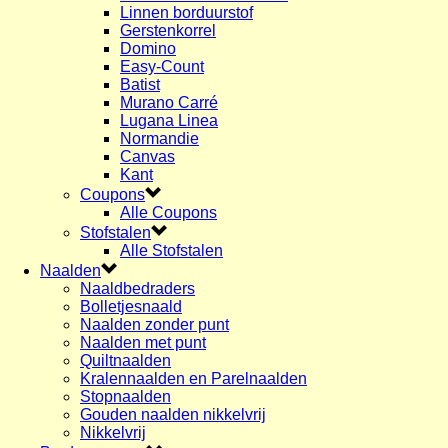
Linnen borduurstof
Gerstenkorrel
Domino
Easy-Count
Batist
Murano Carré
Lugana Linea
Normandie
Canvas
Kant
Coupons
Alle Coupons
Stofstalen
Alle Stofstalen
Naalden
Naaldbedraders
Bolletjesnaald
Naalden zonder punt
Naalden met punt
Quiltnaalden
Kralennaalden en Parelnaalden
Stopnaalden
Gouden naalden nikkelvrij
Nikkelvrij