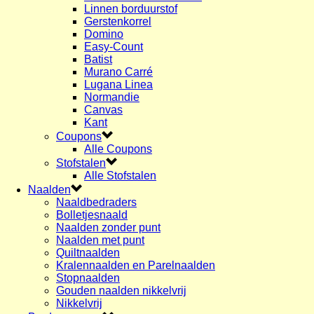
Linnen borduurstof
Gerstenkorrel
Domino
Easy-Count
Batist
Murano Carré
Lugana Linea
Normandie
Canvas
Kant
Coupons
Alle Coupons
Stofstalen
Alle Stofstalen
Naalden
Naaldbedraders
Bolletjesnaald
Naalden zonder punt
Naalden met punt
Quiltnaalden
Kralennaalden en Parelnaalden
Stopnaalden
Gouden naalden nikkelvrij
Nikkelvrij