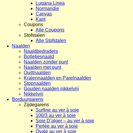
Lugana Linea
Normandie
Canvas
Kant
Coupons
Alle Coupons
Stofstalen
Alle Stofstalen
Naalden
Naaldbedraders
Bolletjesnaald
Naalden zonder punt
Naalden met punt
Quiltnaalden
Kralennaalden en Parelnaalden
Stopnaalden
Gouden naalden nikkelvrij
Nikkelvrij
Borduurgarens
Zijdegarens
Surfine au ver à soie
100/3 au ver à soie
Soie D’alger – au ver à soie
Perlée au ver à soie
Ovale au ver à soie