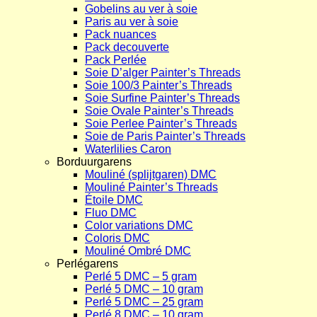
Gobelins au ver à soie
Paris au ver à soie
Pack nuances
Pack decouverte
Pack Perlée
Soie D’alger Painter’s Threads
Soie 100/3 Painter’s Threads
Soie Surfine Painter’s Threads
Soie Ovale Painter’s Threads
Soie Perlee Painter’s Threads
Soie de Paris Painter’s Threads
Waterlilies Caron
Borduurgarens
Mouliné (splijtgaren) DMC
Mouliné Painter’s Threads
Étoile DMC
Fluo DMC
Color variations DMC
Coloris DMC
Mouliné Ombré DMC
Perlégarens
Perlé 5 DMC – 5 gram
Perlé 5 DMC – 10 gram
Perlé 5 DMC – 25 gram
Perlé 8 DMC – 10 gram