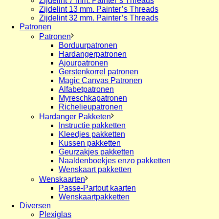
Zijdelint 7 mm. Painter’s Threads
Zijdelint 13 mm. Painter’s Threads
Zijdelint 32 mm. Painter’s Threads
Patronen
Patronen
Borduurpatronen
Hardangerpatronen
Ajourpatronen
Gerstenkorrel patronen
Magic Canvas Patronen
Alfabetpatronen
Myreschkapatronen
Richelieupatronen
Hardanger Pakketen
Instructie pakketten
Kleedjes pakketten
Kussen pakketten
Geurzakjes pakketten
Naaldenboekjes enzo pakketten
Wenskaart pakketten
Wenskaarten
Passe-Partout kaarten
Wenskaartpakketten
Diversen
Plexiglas