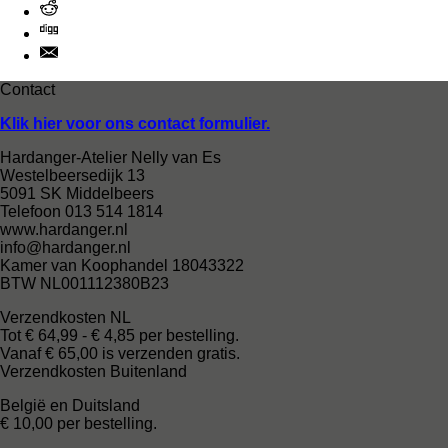
Contact
Klik hier voor ons contact formulier.
Hardanger-Atelier Nelly van Es
Westelbeersedijk 13
5091 SK Middelbeers
Telefoon 013 514 1814
www.hardanger.nl
info@hardanger.nl
Kamer van Koophandel 18043322
BTW NL001112380B23
Verzendkosten NL
Tot € 64,99 - € 4,85 per bestelling.
Vanaf € 65,00 is verzenden gratis.
Verzendkosten Buitenland
België en Duitsland
€ 10,00 per bestelling.