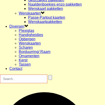
Geurzakjes pakketten
Naaldenboekjes enzo pakketten
Wenskaart pakketten
Wenskaarten
Passe-Partout kaarten
Wenskaartpakketten
Diversen
Plexiglas
Handigheidjes
Opbergen
Wenskaarten
Scharen
Borduurring/ Raam
Ornamenten
Kerst
Tassen
Contact