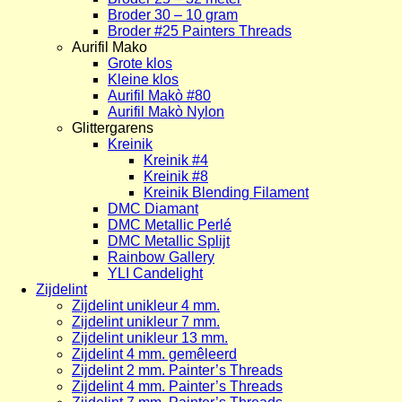
Broder 30 – 10 gram
Broder #25 Painters Threads
Aurifil Mako
Grote klos
Kleine klos
Aurifil Makò #80
Aurifil Makò Nylon
Glittergarens
Kreinik
Kreinik #4
Kreinik #8
Kreinik Blending Filament
DMC Diamant
DMC Metallic Perlé
DMC Metallic Splijt
Rainbow Gallery
YLI Candelight
Zijdelint
Zijdelint unikleur 4 mm.
Zijdelint unikleur 7 mm.
Zijdelint unikleur 13 mm.
Zijdelint 4 mm. gemêleerd
Zijdelint 2 mm. Painter’s Threads
Zijdelint 4 mm. Painter’s Threads