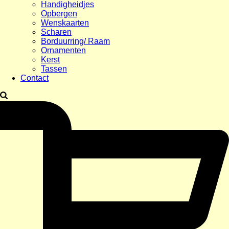
Handigheidjes
Opbergen
Wenskaarten
Scharen
Borduurring/ Raam
Ornamenten
Kerst
Tassen
Contact