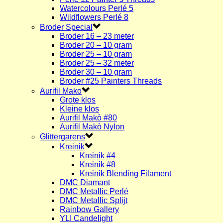
Watercolours Perlé 5
Wildflowers Perlé 8
Broder Special
Broder 16 – 23 meter
Broder 20 – 10 gram
Broder 25 – 10 gram
Broder 25 – 32 meter
Broder 30 – 10 gram
Broder #25 Painters Threads
Aurifil Mako
Grote klos
Kleine klos
Aurifil Makò #80
Aurifil Makò Nylon
Glittergarens
Kreinik
Kreinik #4
Kreinik #8
Kreinik Blending Filament
DMC Diamant
DMC Metallic Perlé
DMC Metallic Splijt
Rainbow Gallery
YLI Candelight