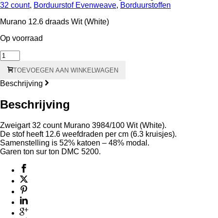
32 count
,
Borduurstof Evenweave
,
Borduurstoffen
Murano 12.6 draads Wit (White)
Op voorraad
Murano
12.6
TOEVOEGEN AAN WINKELWAGEN
draads
-
Beschrijving
32
count
Beschrijving
Wit
(White)
3984/100
Zweigart 32 count Murano 3984/100 Wit (White).
Stofstaal
De stof heeft 12.6 weefdraden per cm (6.3 kruisjes).
7
Samenstelling is 52% katoen – 48% modal.
x
Garen ton sur ton DMC 5200.
10
cm
aantal