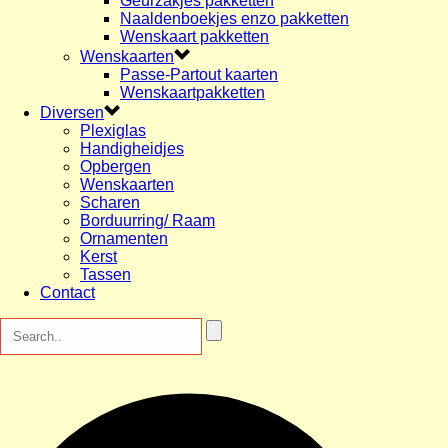
Geurzakjes pakketten
Naaldenboekjes enzo pakketten
Wenskaart pakketten
Wenskaarten
Passe-Partout kaarten
Wenskaartpakketten
Diversen
Plexiglas
Handigheidjes
Opbergen
Wenskaarten
Scharen
Borduurring/ Raam
Ornamenten
Kerst
Tassen
Contact