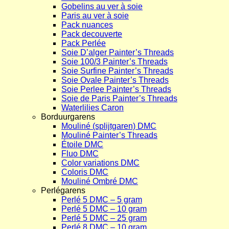
Gobelins au ver à soie
Paris au ver à soie
Pack nuances
Pack decouverte
Pack Perlée
Soie D’alger Painter’s Threads
Soie 100/3 Painter’s Threads
Soie Surfine Painter’s Threads
Soie Ovale Painter’s Threads
Soie Perlee Painter’s Threads
Soie de Paris Painter’s Threads
Waterlilies Caron
Borduurgarens
Mouliné (splijtgaren) DMC
Mouliné Painter’s Threads
Étoile DMC
Fluo DMC
Color variations DMC
Coloris DMC
Mouliné Ombré DMC
Perlégarens
Perlé 5 DMC – 5 gram
Perlé 5 DMC – 10 gram
Perlé 5 DMC – 25 gram
Perlé 8 DMC – 10 gram