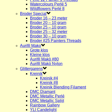
Watercolours Perlé 5
Wildflowers Perlé 8
Broder Special
Broder 16 – 23 meter
Broder 20 – 10 gram
Broder 25 – 10 gram
Broder 25 – 32 meter
Broder 30 – 10 gram
Broder #25 Painters Threads
Aurifil Mako
Grote klos
Kleine klos
Aurifil Makò #80
Aurifil Makò Nylon
Glittergarens
Kreinik
Kreinik #4
Kreinik #8
Kreinik Blending Filament
DMC Diamant
DMC Metallic Perlé
DMC Metallic Splijt
Rainbow Gallery
YLI Candelight