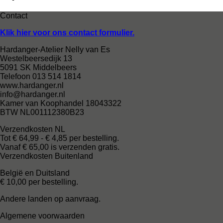
Contact
Klik hier voor ons contact formulier.
Hardanger-Atelier Nelly van Es
Westelbeersedijk 13
5091 SK Middelbeers
Telefoon 013 514 1814
www.hardanger.nl
info@hardanger.nl
Kamer van Koophandel 18043322
BTW NL001112380B23
Verzendkosten NL
Tot € 64,99 - € 4,85 per bestelling.
Vanaf € 65,00 is verzenden gratis.
Verzendkosten Buitenland
België en Duitsland
€ 10,00 per bestelling.
Andere landen op aanvraag.
Algemene voorwaarden