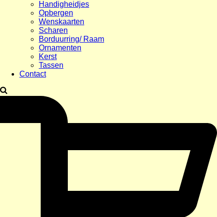
Handigheidjes
Opbergen
Wenskaarten
Scharen
Borduurring/ Raam
Ornamenten
Kerst
Tassen
Contact