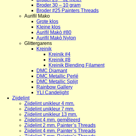
Broder 30 – 10 gram
Broder #25 Painters Threads
Aurifil Mako
Grote klos
Kleine klos
Aurifil Makò #80
Aurifil Makò Nylon
Glittergarens
Kreinik
Kreinik #4
Kreinik #8
Kreinik Blending Filament
DMC Diamant
DMC Metallic Perlé
DMC Metallic Splijt
Rainbow Gallery
YLI Candelight
Zijdelint
Zijdelint unikleur 4 mm.
Zijdelint unikleur 7 mm.
Zijdelint unikleur 13 mm.
Zijdelint 4 mm. gemêleerd
Zijdelint 2 mm. Painter’s Threads
Zijdelint 4 mm. Painter’s Threads