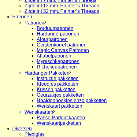
Zijdelint 7 mm. Painter’s Threads
Zijdelint 13 mm. Painter’s Threads
Zijdelint 32 mm. Painter’s Threads
Patronen
Patronen
Borduurpatronen
Hardangerpatronen
Ajourpatronen
Gerstenkorrel patronen
Magic Canvas Patronen
Alfabetpatronen
Myreschkapatronen
Richelieupatronen
Hardanger Pakketen
Instructie pakketten
Kleedjes pakketten
Kussen pakketten
Geurzakjes pakketten
Naaldenboekjes enzo pakketten
Wenskaart pakketten
Wenskaarten
Passe-Partout kaarten
Wenskaartpakketten
Diversen
Plexiglas