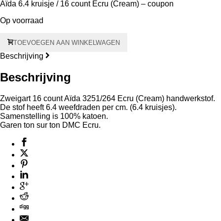
Aïda 6.4 kruisje / 16 count Ecru (Cream) – coupon
Op voorraad
Aïda
TOEVOEGEN AAN WINKELWAGEN
6.4
kruisje
Beschrijving
-
16
Beschrijving
count
Ecru
Zweigart 16 count Aïda 3251/264 Ecru (Cream) handwerkstof.
(Cream)
De stof heeft 6.4 weefdraden per cm. (6.4 kruisjes).
3251/264
Samenstelling is 100% katoen.
Coupon
Garen ton sur ton DMC Ecru.
50
x
55
cm
aantal