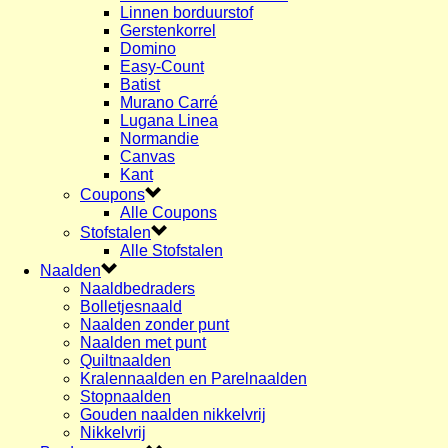
Linnen borduurstof
Gerstenkorrel
Domino
Easy-Count
Batist
Murano Carré
Lugana Linea
Normandie
Canvas
Kant
Coupons
Alle Coupons
Stofstalen
Alle Stofstalen
Naalden
Naaldbedraders
Bolletjesnaald
Naalden zonder punt
Naalden met punt
Quiltnaalden
Kralennaalden en Parelnaalden
Stopnaalden
Gouden naalden nikkelvrij
Nikkelvrij