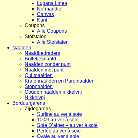
Lugana Linea
Normandie
Canvas
Kant
Coupons
Alle Coupons
Stofstalen
Alle Stofstalen
Naalden
Naaldbedraders
Bolletjesnaald
Naalden zonder punt
Naalden met punt
Quiltnaalden
Kralennaalden en Parelnaalden
Stopnaalden
Gouden naalden nikkelvrij
Nikkelvrij
Borduurgarens
Zijdegarens
Surfine au ver à soie
100/3 au ver à soie
Soie D’alger – au ver à soie
Perlée au ver à soie
Ovale au ver à soie