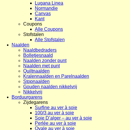
Lugana Linea
Normandie
Canvas
Kant
Coupons
Alle Coupons
Stofstalen
Alle Stofstalen
Naalden
Naaldbedraders
Bolletjesnaald
Naalden zonder punt
Naalden met punt
Quiltnaalden
Kralennaalden en Parelnaalden
Stopnaalden
Gouden naalden nikkelvrij
Nikkelvrij
Borduurgarens
Zijdegarens
Surfine au ver à soie
100/3 au ver à soie
Soie D’alger – au ver à soie
Perlée au ver à soie
Ovale au ver à soie