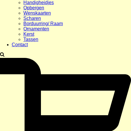
Handigheidjes
Opbergen
Wenskaarten
Scharen
Borduurring/ Raam
Ornamenten
Kerst
Tassen
Contact