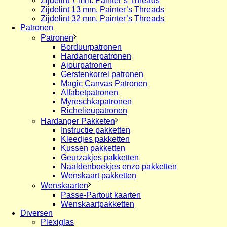
Zijdelint 7 mm. Painter’s Threads
Zijdelint 13 mm. Painter’s Threads
Zijdelint 32 mm. Painter’s Threads
Patronen
Patronen
Borduurpatronen
Hardangerpatronen
Ajourpatronen
Gerstenkorrel patronen
Magic Canvas Patronen
Alfabetpatronen
Myreschkapatronen
Richelieupatronen
Hardanger Pakketen
Instructie pakketten
Kleedjes pakketten
Kussen pakketten
Geurzakjes pakketten
Naaldenboekjes enzo pakketten
Wenskaart pakketten
Wenskaarten
Passe-Partout kaarten
Wenskaartpakketten
Diversen
Plexiglas