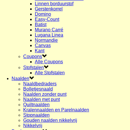
Linnen borduurstof
Gerstenkorrel
Domino
Easy-Count
Batist
Murano Carré
Lugana Linea
Normandie
Canvas
Kant
Coupons
Alle Coupons
Stofstalen
Alle Stofstalen
Naalden
Naaldbedraders
Bolletjesnaald
Naalden zonder punt
Naalden met punt
Quiltnaalden
Kralennaalden en Parelnaalden
Stopnaalden
Gouden naalden nikkelvrij
Nikkelvrij