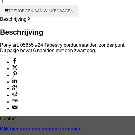
#26
Tapestry
TOEVOEGEN AAN WINKELWAGEN
Naalden
zonder
Beschrijving
punt
aantal
Beschrijving
Pony art. 05855 #24 Tapestry borduurnaalden zonder punt.
Dit pakje bevat 6 naalden met een zwart oog.
Contact
Klik hier voor ons contact formulier.