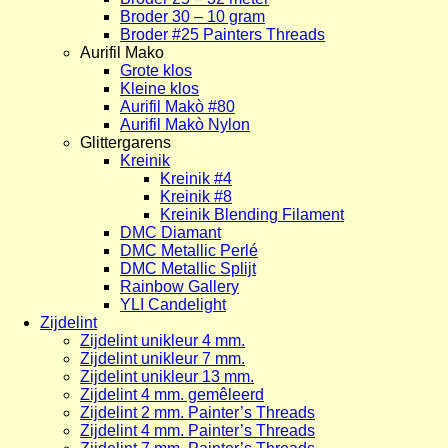
Broder 30 – 10 gram
Broder #25 Painters Threads
Aurifil Mako
Grote klos
Kleine klos
Aurifil Makò #80
Aurifil Makò Nylon
Glittergarens
Kreinik
Kreinik #4
Kreinik #8
Kreinik Blending Filament
DMC Diamant
DMC Metallic Perlé
DMC Metallic Splijt
Rainbow Gallery
YLI Candelight
Zijdelint
Zijdelint unikleur 4 mm.
Zijdelint unikleur 7 mm.
Zijdelint unikleur 13 mm.
Zijdelint 4 mm. gemêleerd
Zijdelint 2 mm. Painter’s Threads
Zijdelint 4 mm. Painter’s Threads