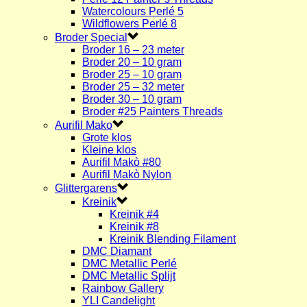
Watercolours Perlé 5
Wildflowers Perlé 8
Broder Special
Broder 16 – 23 meter
Broder 20 – 10 gram
Broder 25 – 10 gram
Broder 25 – 32 meter
Broder 30 – 10 gram
Broder #25 Painters Threads
Aurifil Mako
Grote klos
Kleine klos
Aurifil Makò #80
Aurifil Makò Nylon
Glittergarens
Kreinik
Kreinik #4
Kreinik #8
Kreinik Blending Filament
DMC Diamant
DMC Metallic Perlé
DMC Metallic Splijt
Rainbow Gallery
YLI Candelight