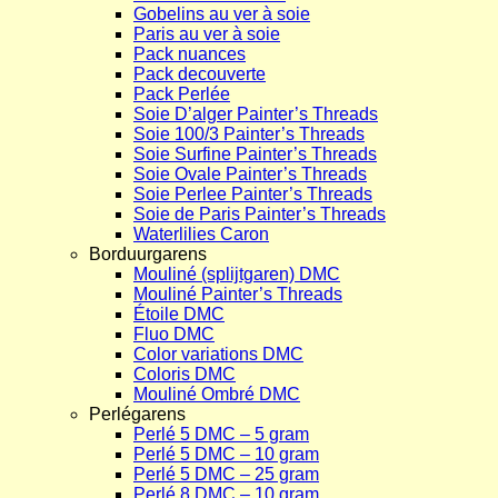
Gobelins au ver à soie
Paris au ver à soie
Pack nuances
Pack decouverte
Pack Perlée
Soie D’alger Painter’s Threads
Soie 100/3 Painter’s Threads
Soie Surfine Painter’s Threads
Soie Ovale Painter’s Threads
Soie Perlee Painter’s Threads
Soie de Paris Painter’s Threads
Waterlilies Caron
Borduurgarens
Mouliné (splijtgaren) DMC
Mouliné Painter’s Threads
Étoile DMC
Fluo DMC
Color variations DMC
Coloris DMC
Mouliné Ombré DMC
Perlégarens
Perlé 5 DMC – 5 gram
Perlé 5 DMC – 10 gram
Perlé 5 DMC – 25 gram
Perlé 8 DMC – 10 gram