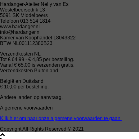
Hardanger-Atelier Nelly van Es
Westelbeersedijk 13
5091 SK Middelbeers
Telefoon 013 514 1814
www.hardanger.nl
info@hardanger.nl
Kamer van Koophandel 18043322
BTW NL001112380B23
Verzendkosten NL
Tot € 64,99 - € 4,85 per bestelling.
Vanaf € 65,00 is verzenden gratis.
Verzendkosten Buitenland
België en Duitsland
€ 10,00 per bestelling.
Andere landen op aanvraag.
Algemene voorwaarden
Klik hier om naar onze algemene voorwaarden te gaan.
Copyright All Rights Reserved © 2021