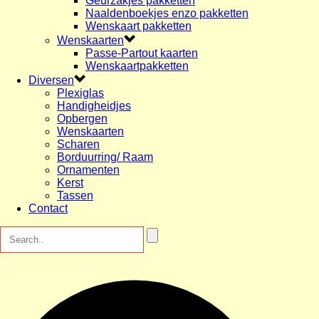
Geurzakjes pakketten
Naaldenboekjes enzo pakketten
Wenskaart pakketten
Wenskaarten
Passe-Partout kaarten
Wenskaartpakketten
Diversen
Plexiglas
Handigheidjes
Opbergen
Wenskaarten
Scharen
Borduurring/ Raam
Ornamenten
Kerst
Tassen
Contact