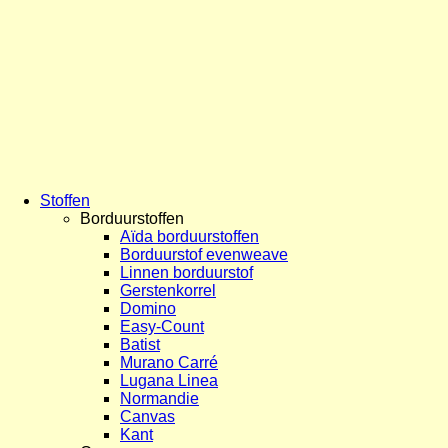
Stoffen
Borduurstoffen
Aïda borduurstoffen
Borduurstof evenweave
Linnen borduurstof
Gerstenkorrel
Domino
Easy-Count
Batist
Murano Carré
Lugana Linea
Normandie
Canvas
Kant