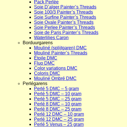
Pack Perlée
Soie D’alger Painter’s Threads
Soie 100/3 Painter’s Threads
Soie Surfine Painter’s Threads
Soie Ovale Painter’s Threads
Soie Perlee Painter’s Threads
Soie de Paris Painter’s Threads
Waterlilies Caron
Borduurgarens
Mouliné (splijtgaren) DMC
Mouliné Painter’s Threads
Étoile DMC
Fluo DMC
Color variations DMC
Coloris DMC
Mouliné Ombré DMC
Perlégarens
Perlé 5 DMC – 5 gram
Perlé 5 DMC – 10 gram
Perlé 5 DMC – 25 gram
Perlé 8 DMC – 10 gram
Perlé 8 DMC – 25 gram
Perlé 12 DMC – 10 gram
Perlé 12 DMC – 25 gram
Perlé 5 Venus – 25 gram