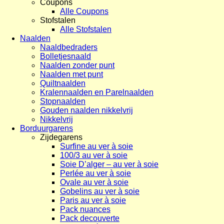
Coupons
Alle Coupons
Stofstalen
Alle Stofstalen
Naalden
Naaldbedraders
Bolletjesnaald
Naalden zonder punt
Naalden met punt
Quiltnaalden
Kralennaalden en Parelnaalden
Stopnaalden
Gouden naalden nikkelvrij
Nikkelvrij
Borduurgarens
Zijdegarens
Surfine au ver à soie
100/3 au ver à soie
Soie D’alger – au ver à soie
Perlée au ver à soie
Ovale au ver à soie
Gobelins au ver à soie
Paris au ver à soie
Pack nuances
Pack decouverte