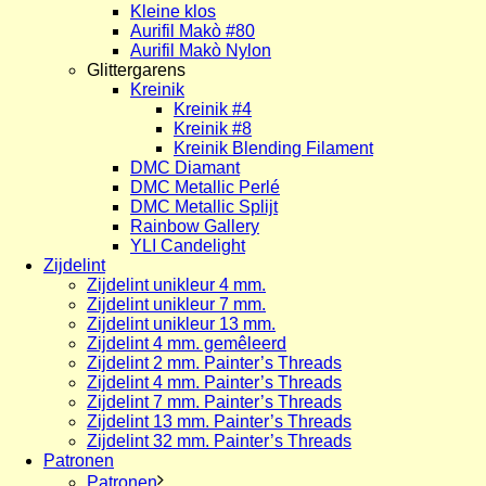
Kleine klos
Aurifil Makò #80
Aurifil Makò Nylon
Glittergarens
Kreinik
Kreinik #4
Kreinik #8
Kreinik Blending Filament
DMC Diamant
DMC Metallic Perlé
DMC Metallic Splijt
Rainbow Gallery
YLI Candelight
Zijdelint
Zijdelint unikleur 4 mm.
Zijdelint unikleur 7 mm.
Zijdelint unikleur 13 mm.
Zijdelint 4 mm. gemêleerd
Zijdelint 2 mm. Painter’s Threads
Zijdelint 4 mm. Painter’s Threads
Zijdelint 7 mm. Painter’s Threads
Zijdelint 13 mm. Painter’s Threads
Zijdelint 32 mm. Painter’s Threads
Patronen
Patronen