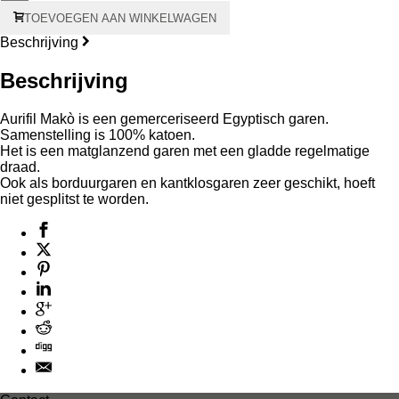
Aurifil
TOEVOEGEN AAN WINKELWAGEN
Makò
#40
Beschrijving
150
meter
Beschrijving
-
groene
kern
Aurifil Makò is een gemerceriseerd Egyptisch garen.
aantal
Samenstelling is 100% katoen.
Het is een matglanzend garen met een gladde regelmatige
draad.
Ook als borduurgaren en kantklosgaren zeer geschikt, hoeft
niet gesplitst te worden.