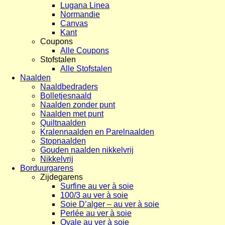
Lugana Linea
Normandie
Canvas
Kant
Coupons
Alle Coupons
Stofstalen
Alle Stofstalen
Naalden
Naaldbedraders
Bolletjesnaald
Naalden zonder punt
Naalden met punt
Quiltnaalden
Kralennaalden en Parelnaalden
Stopnaalden
Gouden naalden nikkelvrij
Nikkelvrij
Borduurgarens
Zijdegarens
Surfine au ver à soie
100/3 au ver à soie
Soie D’alger – au ver à soie
Perlée au ver à soie
Ovale au ver à soie