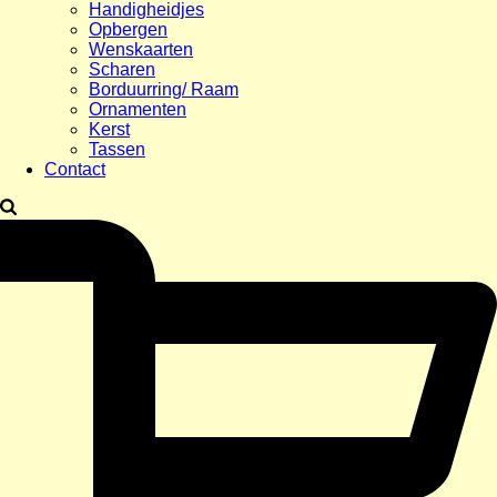
Handigheidjes
Opbergen
Wenskaarten
Scharen
Borduurring/ Raam
Ornamenten
Kerst
Tassen
Contact