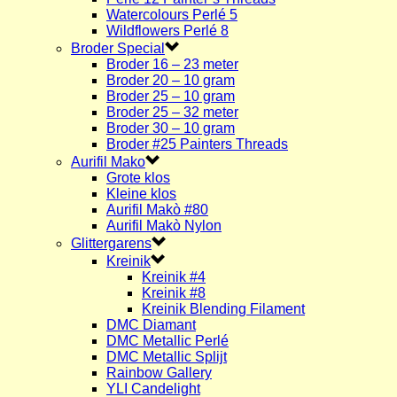
Watercolours Perlé 5
Wildflowers Perlé 8
Broder Special
Broder 16 – 23 meter
Broder 20 – 10 gram
Broder 25 – 10 gram
Broder 25 – 32 meter
Broder 30 – 10 gram
Broder #25 Painters Threads
Aurifil Mako
Grote klos
Kleine klos
Aurifil Makò #80
Aurifil Makò Nylon
Glittergarens
Kreinik
Kreinik #4
Kreinik #8
Kreinik Blending Filament
DMC Diamant
DMC Metallic Perlé
DMC Metallic Splijt
Rainbow Gallery
YLI Candelight