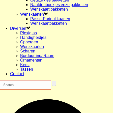
Geurzakjes pakketten
Naaldenboekjes enzo pakketten
Wenskaart pakketten
Wenskaarten
Passe-Partout kaarten
Wenskaartpakketten
Diversen
Plexiglas
Handigheidjes
Opbergen
Wenskaarten
Scharen
Borduurring/ Raam
Ornamenten
Kerst
Tassen
Contact