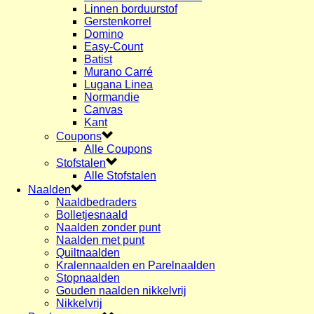
Linnen borduurstof
Gerstenkorrel
Domino
Easy-Count
Batist
Murano Carré
Lugana Linea
Normandie
Canvas
Kant
Coupons
Alle Coupons
Stofstalen
Alle Stofstalen
Naalden
Naaldbedraders
Bolletjesnaald
Naalden zonder punt
Naalden met punt
Quiltnaalden
Kralennaalden en Parelnaalden
Stopnaalden
Gouden naalden nikkelvrij
Nikkelvrij