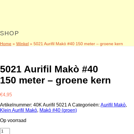
SHOP
Home
»
Winkel
»
5021 Aurifil Makò #40 150 meter – groene kern
5021 Aurifil Makò #40
150 meter – groene kern
€
4,95
Artikelnummer:
40K Aurifil 5021 A
Categorieën:
Aurifil Makò
,
Klein Aurifil Makò
,
Makò #40 (groen)
Op voorraad
5021