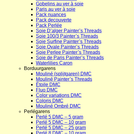
Gobelins au ver à soie
Paris au ver à soie
Pack nuances
Pack decouverte
Pack Perlée
Soie D’alger Painter’s Threads
Soie 100/3 Painter’s Threads
Soie Surfine Painter’s Threads
Soie Ovale Painter’s Threads
Soie Perlee Painter’s Threads
Soie de Paris Painter’s Threads
Waterlilies Caron
Borduurgarens
Mouliné (splijtgaren) DMC
Mouliné Painter’s Threads
Étoile DMC
Fluo DMC
Color variations DMC
Coloris DMC
Mouliné Ombré DMC
Perlégarens
Perlé 5 DMC – 5 gram
Perlé 5 DMC – 10 gram
Perlé 5 DMC – 25 gram
Perlé 8 DMC – 10 gram