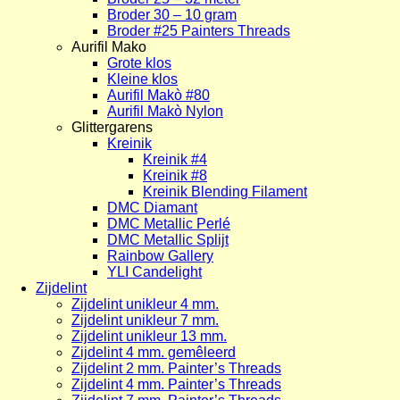
Broder 30 – 10 gram
Broder #25 Painters Threads
Aurifil Mako
Grote klos
Kleine klos
Aurifil Makò #80
Aurifil Makò Nylon
Glittergarens
Kreinik
Kreinik #4
Kreinik #8
Kreinik Blending Filament
DMC Diamant
DMC Metallic Perlé
DMC Metallic Splijt
Rainbow Gallery
YLI Candelight
Zijdelint
Zijdelint unikleur 4 mm.
Zijdelint unikleur 7 mm.
Zijdelint unikleur 13 mm.
Zijdelint 4 mm. gemêleerd
Zijdelint 2 mm. Painter’s Threads
Zijdelint 4 mm. Painter’s Threads