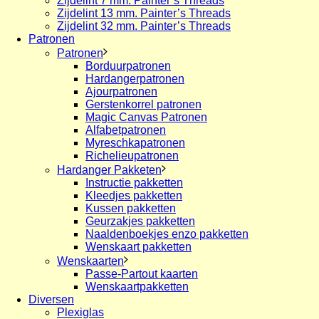
Zijdelint 7 mm. Painter’s Threads
Zijdelint 13 mm. Painter’s Threads
Zijdelint 32 mm. Painter’s Threads
Patronen
Patronen
Borduurpatronen
Hardangerpatronen
Ajourpatronen
Gerstenkorrel patronen
Magic Canvas Patronen
Alfabetpatronen
Myreschkapatronen
Richelieupatronen
Hardanger Pakketen
Instructie pakketten
Kleedjes pakketten
Kussen pakketten
Geurzakjes pakketten
Naaldenboekjes enzo pakketten
Wenskaart pakketten
Wenskaarten
Passe-Partout kaarten
Wenskaartpakketten
Diversen
Plexiglas