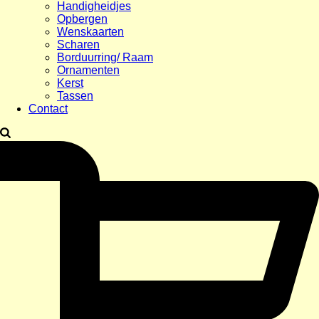
Handigheidjes
Opbergen
Wenskaarten
Scharen
Borduurring/ Raam
Ornamenten
Kerst
Tassen
Contact