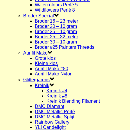
Watercolours Perlé 5
Wildflowers Perlé 8
Broder Special
Broder 16 – 23 meter
Broder 20 – 10 gram
Broder 25 – 10 gram
Broder 25 – 32 meter
Broder 30 – 10 gram
Broder #25 Painters Threads
Aurifil Mako
Grote klos
Kleine klos
Aurifil Makò #80
Aurifil Makò Nylon
Glittergarens
Kreinik
Kreinik #4
Kreinik #8
Kreinik Blending Filament
DMC Diamant
DMC Metallic Perlé
DMC Metallic Splijt
Rainbow Gallery
YLI Candelight