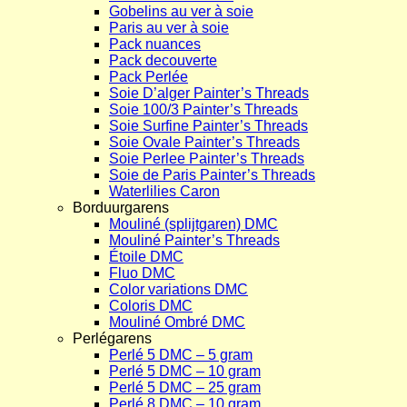
Gobelins au ver à soie
Paris au ver à soie
Pack nuances
Pack decouverte
Pack Perlée
Soie D’alger Painter’s Threads
Soie 100/3 Painter’s Threads
Soie Surfine Painter’s Threads
Soie Ovale Painter’s Threads
Soie Perlee Painter’s Threads
Soie de Paris Painter’s Threads
Waterlilies Caron
Borduurgarens
Mouliné (splijtgaren) DMC
Mouliné Painter’s Threads
Étoile DMC
Fluo DMC
Color variations DMC
Coloris DMC
Mouliné Ombré DMC
Perlégarens
Perlé 5 DMC – 5 gram
Perlé 5 DMC – 10 gram
Perlé 5 DMC – 25 gram
Perlé 8 DMC – 10 gram