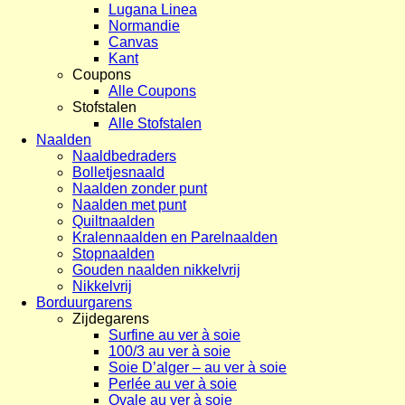
Lugana Linea
Normandie
Canvas
Kant
Coupons
Alle Coupons
Stofstalen
Alle Stofstalen
Naalden
Naaldbedraders
Bolletjesnaald
Naalden zonder punt
Naalden met punt
Quiltnaalden
Kralennaalden en Parelnaalden
Stopnaalden
Gouden naalden nikkelvrij
Nikkelvrij
Borduurgarens
Zijdegarens
Surfine au ver à soie
100/3 au ver à soie
Soie D’alger – au ver à soie
Perlée au ver à soie
Ovale au ver à soie