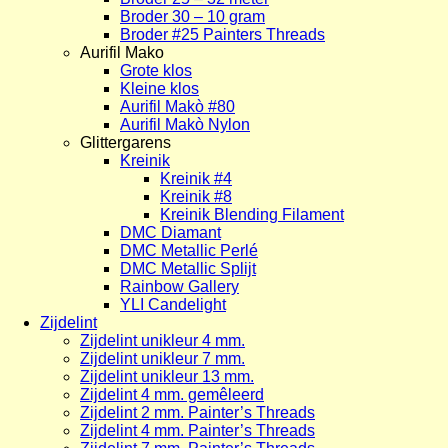
Broder 30 – 10 gram
Broder #25 Painters Threads
Aurifil Mako
Grote klos
Kleine klos
Aurifil Makò #80
Aurifil Makò Nylon
Glittergarens
Kreinik
Kreinik #4
Kreinik #8
Kreinik Blending Filament
DMC Diamant
DMC Metallic Perlé
DMC Metallic Splijt
Rainbow Gallery
YLI Candelight
Zijdelint
Zijdelint unikleur 4 mm.
Zijdelint unikleur 7 mm.
Zijdelint unikleur 13 mm.
Zijdelint 4 mm. gemêleerd
Zijdelint 2 mm. Painter’s Threads
Zijdelint 4 mm. Painter’s Threads