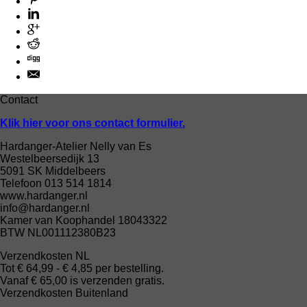
Contact
Klik hier voor ons contact formulier.
Hardanger-Atelier Nelly van Es
Westelbeersedijk 13
5091 SK Middelbeers
Telefoon 013 514 1814
www.hardanger.nl
info@hardanger.nl
Kamer van Koophandel 18043322
BTW NL001112380B23
Verzendkosten NL
Tot € 64,99 - € 4,85 per bestelling.
Vanaf € 65,00 is verzenden gratis.
Verzendkosten Buitenland