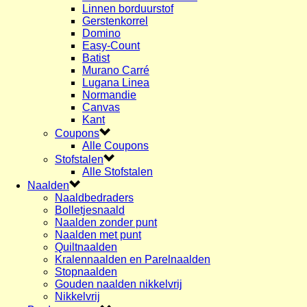
Linnen borduurstof
Gerstenkorrel
Domino
Easy-Count
Batist
Murano Carré
Lugana Linea
Normandie
Canvas
Kant
Coupons
Alle Coupons
Stofstalen
Alle Stofstalen
Naalden
Naaldbedraders
Bolletjesnaald
Naalden zonder punt
Naalden met punt
Quiltnaalden
Kralennaalden en Parelnaalden
Stopnaalden
Gouden naalden nikkelvrij
Nikkelvrij