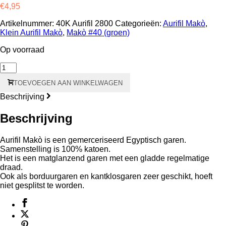
€
4,95
Artikelnummer:
40K Aurifil 2800
Categorieën:
Aurifil Makò
,
Klein Aurifil Makò
,
Makò #40 (groen)
Op voorraad
2800
Aurifil
TOEVOEGEN AAN WINKELWAGEN
Makò
#40
Beschrijving
150
meter
Beschrijving
-
groene
kern
Aurifil Makò is een gemerceriseerd Egyptisch garen.
aantal
Samenstelling is 100% katoen.
Het is een matglanzend garen met een gladde regelmatige
draad.
Ook als borduurgaren en kantklosgaren zeer geschikt, hoeft
niet gesplitst te worden.