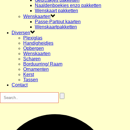
Geurzakjes pakketten
Naaldenboekjes enzo pakketten
Wenskaart pakketten
Wenskaarten
Passe-Partout kaarten
Wenskaartpakketten
Diversen
Plexiglas
Handigheidjes
Opbergen
Wenskaarten
Scharen
Borduurring/ Raam
Ornamenten
Kerst
Tassen
Contact