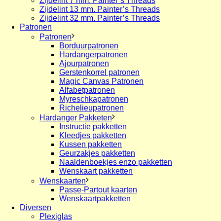
Zijdelint 7 mm. Painter’s Threads
Zijdelint 13 mm. Painter’s Threads
Zijdelint 32 mm. Painter’s Threads
Patronen
Patronen
Borduurpatronen
Hardangerpatronen
Ajourpatronen
Gerstenkorrel patronen
Magic Canvas Patronen
Alfabetpatronen
Myreschkapatronen
Richelieupatronen
Hardanger Pakketen
Instructie pakketten
Kleedjes pakketten
Kussen pakketten
Geurzakjes pakketten
Naaldenboekjes enzo pakketten
Wenskaart pakketten
Wenskaarten
Passe-Partout kaarten
Wenskaartpakketten
Diversen
Plexiglas