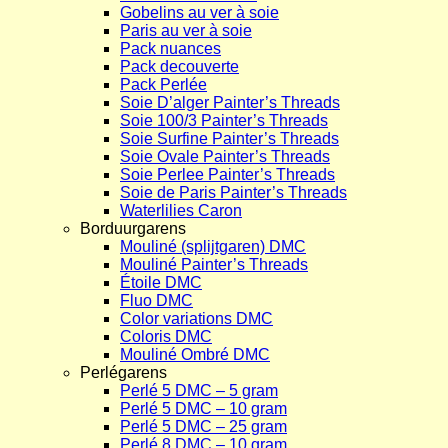
Gobelins au ver à soie
Paris au ver à soie
Pack nuances
Pack decouverte
Pack Perlée
Soie D’alger Painter’s Threads
Soie 100/3 Painter’s Threads
Soie Surfine Painter’s Threads
Soie Ovale Painter’s Threads
Soie Perlee Painter’s Threads
Soie de Paris Painter’s Threads
Waterlilies Caron
Borduurgarens
Mouliné (splijtgaren) DMC
Mouliné Painter’s Threads
Étoile DMC
Fluo DMC
Color variations DMC
Coloris DMC
Mouliné Ombré DMC
Perlégarens
Perlé 5 DMC – 5 gram
Perlé 5 DMC – 10 gram
Perlé 5 DMC – 25 gram
Perlé 8 DMC – 10 gram