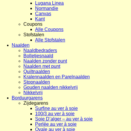
Lugana Linea
Normandie
Canvas
Kant
Coupons
Alle Coupons
Stofstalen
Alle Stofstalen
Naalden
Naaldbedraders
Bolletjesnaald
Naalden zonder punt
Naalden met punt
Quiltnaalden
Kralennaalden en Parelnaalden
Stopnaalden
Gouden naalden nikkelvrij
Nikkelvrij
Borduurgarens
Zijdegarens
Surfine au ver à soie
100/3 au ver à soie
Soie D’alger – au ver à soie
Perlée au ver à soie
Ovale au ver à soie