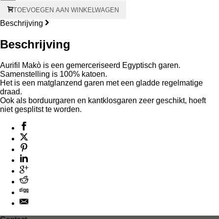
Aurifil
TOEVOEGEN AAN WINKELWAGEN
Makò
#40
Beschrijving
150
meter
Beschrijving
-
groene
kern
Aurifil Makò is een gemerceriseerd Egyptisch garen.
aantal
Samenstelling is 100% katoen.
Het is een matglanzend garen met een gladde regelmatige
draad.
Ook als borduurgaren en kantklosgaren zeer geschikt, hoeft
niet gesplitst te worden.