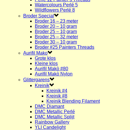
Watercolours Perlé 5
Wildflowers Perlé 8
Broder Special
Broder 16 – 23 meter
Broder 20 – 10 gram
Broder 25 – 10 gram
Broder 25 – 32 meter
Broder 30 – 10 gram
Broder #25 Painters Threads
Aurifil Mako
Grote klos
Kleine klos
Aurifil Makò #80
Aurifil Makò Nylon
Glittergarens
Kreinik
Kreinik #4
Kreinik #8
Kreinik Blending Filament
DMC Diamant
DMC Metallic Perlé
DMC Metallic Splijt
Rainbow Gallery
YLI Candelight