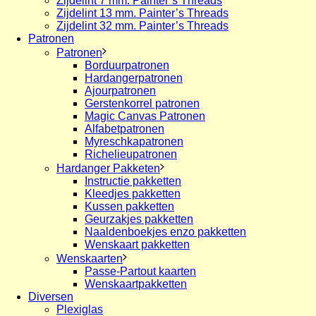
Zijdelint 7 mm. Painter’s Threads
Zijdelint 13 mm. Painter’s Threads
Zijdelint 32 mm. Painter’s Threads
Patronen
Patronen
Borduurpatronen
Hardangerpatronen
Ajourpatronen
Gerstenkorrel patronen
Magic Canvas Patronen
Alfabetpatronen
Myreschkapatronen
Richelieupatronen
Hardanger Pakketen
Instructie pakketten
Kleedjes pakketten
Kussen pakketten
Geurzakjes pakketten
Naaldenboekjes enzo pakketten
Wenskaart pakketten
Wenskaarten
Passe-Partout kaarten
Wenskaartpakketten
Diversen
Plexiglas