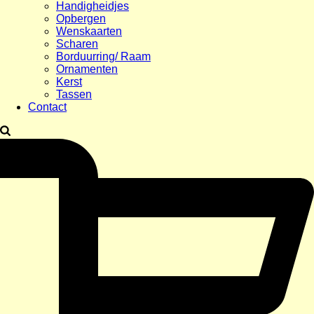
Handigheidjes
Opbergen
Wenskaarten
Scharen
Borduurring/ Raam
Ornamenten
Kerst
Tassen
Contact