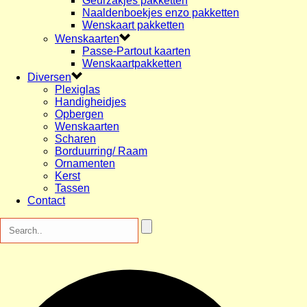
Geurzakjes pakketten
Naaldenboekjes enzo pakketten
Wenskaart pakketten
Wenskaarten
Passe-Partout kaarten
Wenskaartpakketten
Diversen
Plexiglas
Handigheidjes
Opbergen
Wenskaarten
Scharen
Borduurring/ Raam
Ornamenten
Kerst
Tassen
Contact