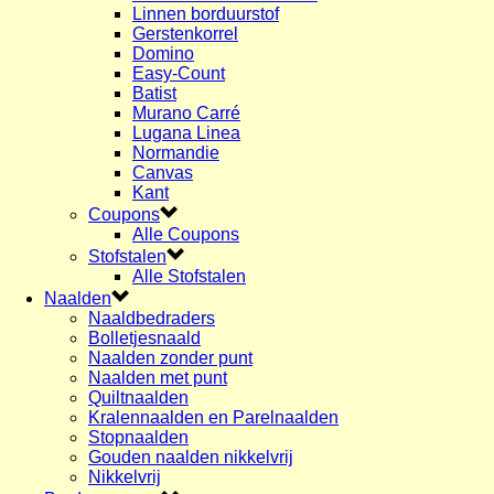
Linnen borduurstof
Gerstenkorrel
Domino
Easy-Count
Batist
Murano Carré
Lugana Linea
Normandie
Canvas
Kant
Coupons
Alle Coupons
Stofstalen
Alle Stofstalen
Naalden
Naaldbedraders
Bolletjesnaald
Naalden zonder punt
Naalden met punt
Quiltnaalden
Kralennaalden en Parelnaalden
Stopnaalden
Gouden naalden nikkelvrij
Nikkelvrij