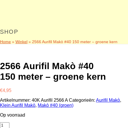
SHOP
Home
»
Winkel
»
2566 Aurifil Makò #40 150 meter – groene kern
2566 Aurifil Makò #40
150 meter – groene kern
€
4,95
Artikelnummer:
40K Aurifil 2566 A
Categorieën:
Aurifil Makò
,
Klein Aurifil Makò
,
Makò #40 (groen)
Op voorraad
2566