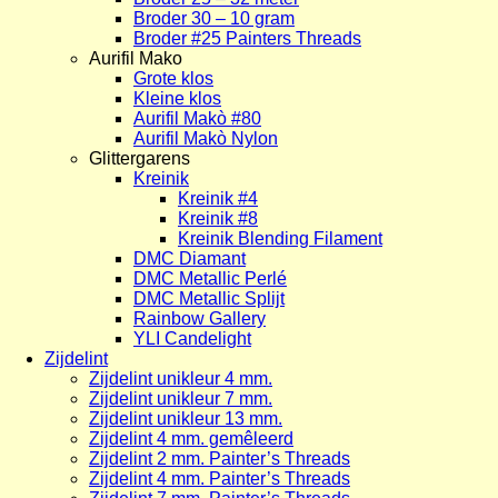
Broder 30 – 10 gram
Broder #25 Painters Threads
Aurifil Mako
Grote klos
Kleine klos
Aurifil Makò #80
Aurifil Makò Nylon
Glittergarens
Kreinik
Kreinik #4
Kreinik #8
Kreinik Blending Filament
DMC Diamant
DMC Metallic Perlé
DMC Metallic Splijt
Rainbow Gallery
YLI Candelight
Zijdelint
Zijdelint unikleur 4 mm.
Zijdelint unikleur 7 mm.
Zijdelint unikleur 13 mm.
Zijdelint 4 mm. gemêleerd
Zijdelint 2 mm. Painter’s Threads
Zijdelint 4 mm. Painter’s Threads