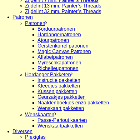
Zijdelint 7 mm. Painter’s Threads
Zijdelint 13 mm. Painter’s Threads
Zijdelint 32 mm. Painter’s Threads
Patronen
Patronen
Borduurpatronen
Hardangerpatronen
Ajourpatronen
Gerstenkorrel patronen
Magic Canvas Patronen
Alfabetpatronen
Myreschkapatronen
Richelieupatronen
Hardanger Pakketen
Instructie pakketten
Kleedjes pakketten
Kussen pakketten
Geurzakjes pakketten
Naaldenboekjes enzo pakketten
Wenskaart pakketten
Wenskaarten
Passe-Partout kaarten
Wenskaartpakketten
Diversen
Plexiglas