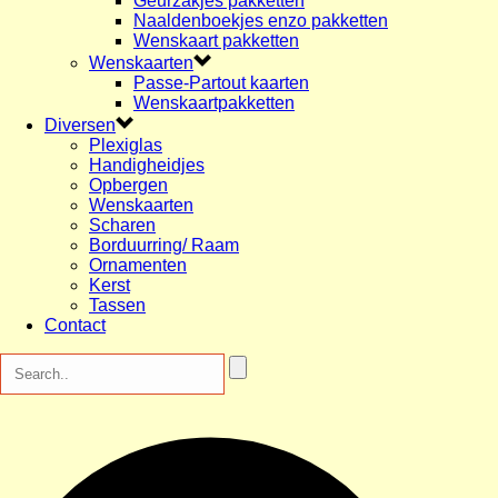
Geurzakjes pakketten
Naaldenboekjes enzo pakketten
Wenskaart pakketten
Wenskaarten
Passe-Partout kaarten
Wenskaartpakketten
Diversen
Plexiglas
Handigheidjes
Opbergen
Wenskaarten
Scharen
Borduurring/ Raam
Ornamenten
Kerst
Tassen
Contact