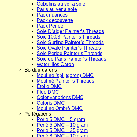
Gobelins au ver à soie
Paris au ver à soie
Pack nuances
Pack decouverte
Pack Perlée
Soie D’alger Painter’s Threads
Soie 100/3 Painter’s Threads
Soie Surfine Painter’s Threads
Soie Ovale Painter’s Threads
Soie Perlee Painter’s Threads
Soie de Paris Painter’s Threads
Waterlilies Caron
Borduurgarens
Mouliné (splijtgaren) DMC
Mouliné Painter’s Threads
Étoile DMC
Fluo DMC
Color variations DMC
Coloris DMC
Mouliné Ombré DMC
Perlégarens
Perlé 5 DMC – 5 gram
Perlé 5 DMC – 10 gram
Perlé 5 DMC – 25 gram
Perlé 8 DMC – 10 gram