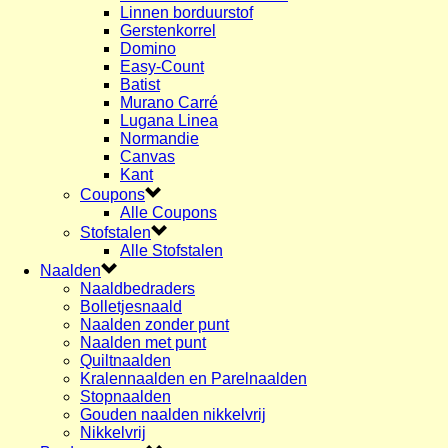
Linnen borduurstof
Gerstenkorrel
Domino
Easy-Count
Batist
Murano Carré
Lugana Linea
Normandie
Canvas
Kant
Coupons
Alle Coupons
Stofstalen
Alle Stofstalen
Naalden
Naaldbedraders
Bolletjesnaald
Naalden zonder punt
Naalden met punt
Quiltnaalden
Kralennaalden en Parelnaalden
Stopnaalden
Gouden naalden nikkelvrij
Nikkelvrij