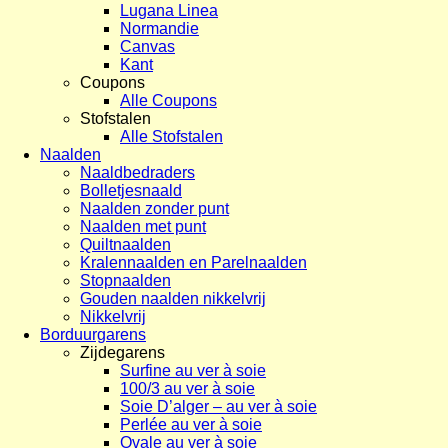
Lugana Linea
Normandie
Canvas
Kant
Coupons
Alle Coupons
Stofstalen
Alle Stofstalen
Naalden
Naaldbedraders
Bolletjesnaald
Naalden zonder punt
Naalden met punt
Quiltnaalden
Kralennaalden en Parelnaalden
Stopnaalden
Gouden naalden nikkelvrij
Nikkelvrij
Borduurgarens
Zijdegarens
Surfine au ver à soie
100/3 au ver à soie
Soie D’alger – au ver à soie
Perlée au ver à soie
Ovale au ver à soie