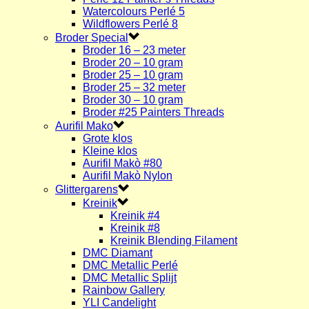
Watercolours Perlé 5
Wildflowers Perlé 8
Broder Special
Broder 16 – 23 meter
Broder 20 – 10 gram
Broder 25 – 10 gram
Broder 25 – 32 meter
Broder 30 – 10 gram
Broder #25 Painters Threads
Aurifil Mako
Grote klos
Kleine klos
Aurifil Makò #80
Aurifil Makò Nylon
Glittergarens
Kreinik
Kreinik #4
Kreinik #8
Kreinik Blending Filament
DMC Diamant
DMC Metallic Perlé
DMC Metallic Splijt
Rainbow Gallery
YLI Candelight