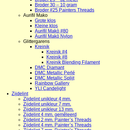
Broder 30 – 10 gram
Broder #25 Painters Threads
Aurifil Mako
Grote klos
Kleine klos
Aurifil Makò #80
Aurifil Makò Nylon
Glittergarens
Kreinik
Kreinik #4
Kreinik #8
Kreinik Blending Filament
DMC Diamant
DMC Metallic Perlé
DMC Metallic Splijt
Rainbow Gallery
YLI Candelight
Zijdelint
Zijdelint unikleur 4 mm.
Zijdelint unikleur 7 mm.
Zijdelint unikleur 13 mm.
Zijdelint 4 mm. gemêleerd
Zijdelint 2 mm. Painter’s Threads
Zijdelint 4 mm. Painter’s Threads