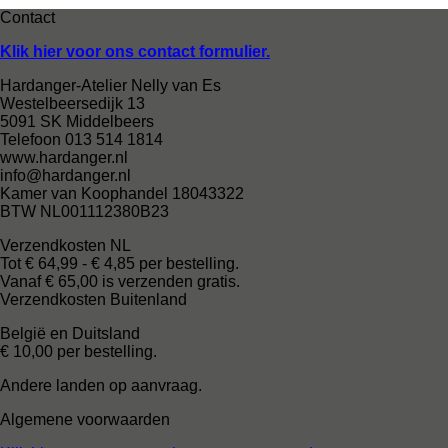
Contact
Klik hier voor ons contact formulier.
Hardanger-Atelier Nelly van Es
Westelbeersedijk 13
5091 SK Middelbeers
Telefoon 013 514 1814
www.hardanger.nl
info@hardanger.nl
Kamer van Koophandel 18043322
BTW NL001112380B23
Verzendkosten NL
Tot € 64,99 - € 4,85 per bestelling.
Vanaf € 65,00 is verzenden gratis.
Verzendkosten Buitenland
België en Duitsland
€ 10,00 per bestelling.
Andere landen op aanvraag.
Algemene voorwaarden