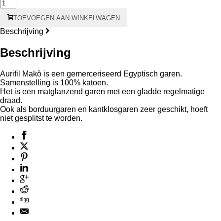
2021
Ivoor
TOEVOEGEN AAN WINKELWAGEN
–
Aurifil
Beschrijving
Makò
#40
Beschrijving
150
meter
-
Aurifil Makò is een gemerceriseerd Egyptisch garen.
groene
Samenstelling is 100% katoen.
kern
Het is een matglanzend garen met een gladde regelmatige
aantal
draad.
Ook als borduurgaren en kantklosgaren zeer geschikt, hoeft
niet gesplitst te worden.