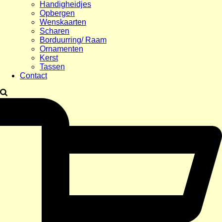
Handigheidjes
Opbergen
Wenskaarten
Scharen
Borduurring/ Raam
Ornamenten
Kerst
Tassen
Contact