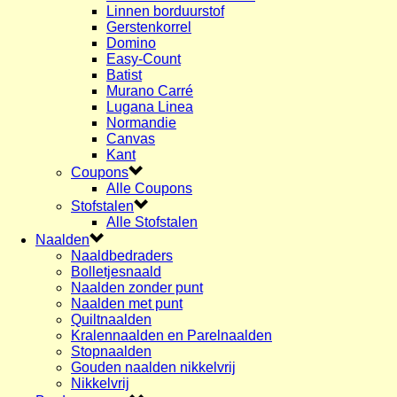
Linnen borduurstof
Gerstenkorrel
Domino
Easy-Count
Batist
Murano Carré
Lugana Linea
Normandie
Canvas
Kant
Coupons
Alle Coupons
Stofstalen
Alle Stofstalen
Naalden
Naaldbedraders
Bolletjesnaald
Naalden zonder punt
Naalden met punt
Quiltnaalden
Kralennaalden en Parelnaalden
Stopnaalden
Gouden naalden nikkelvrij
Nikkelvrij