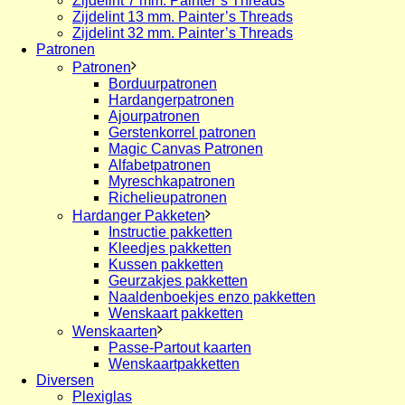
Zijdelint 7 mm. Painter’s Threads
Zijdelint 13 mm. Painter’s Threads
Zijdelint 32 mm. Painter’s Threads
Patronen
Patronen
Borduurpatronen
Hardangerpatronen
Ajourpatronen
Gerstenkorrel patronen
Magic Canvas Patronen
Alfabetpatronen
Myreschkapatronen
Richelieupatronen
Hardanger Pakketen
Instructie pakketten
Kleedjes pakketten
Kussen pakketten
Geurzakjes pakketten
Naaldenboekjes enzo pakketten
Wenskaart pakketten
Wenskaarten
Passe-Partout kaarten
Wenskaartpakketten
Diversen
Plexiglas