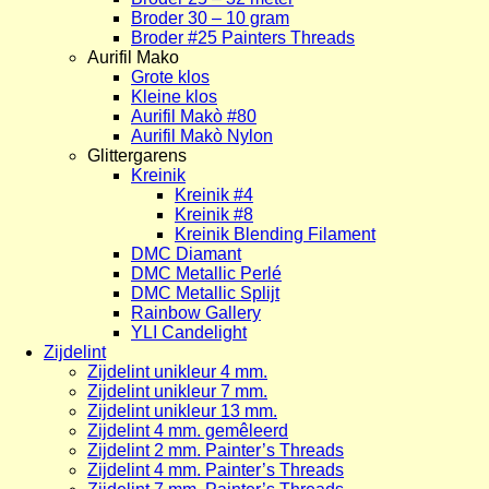
Broder 30 – 10 gram
Broder #25 Painters Threads
Aurifil Mako
Grote klos
Kleine klos
Aurifil Makò #80
Aurifil Makò Nylon
Glittergarens
Kreinik
Kreinik #4
Kreinik #8
Kreinik Blending Filament
DMC Diamant
DMC Metallic Perlé
DMC Metallic Splijt
Rainbow Gallery
YLI Candelight
Zijdelint
Zijdelint unikleur 4 mm.
Zijdelint unikleur 7 mm.
Zijdelint unikleur 13 mm.
Zijdelint 4 mm. gemêleerd
Zijdelint 2 mm. Painter’s Threads
Zijdelint 4 mm. Painter’s Threads