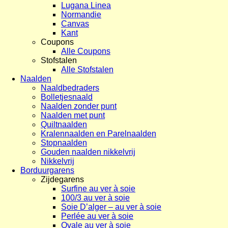
Lugana Linea
Normandie
Canvas
Kant
Coupons
Alle Coupons
Stofstalen
Alle Stofstalen
Naalden
Naaldbedraders
Bolletjesnaald
Naalden zonder punt
Naalden met punt
Quiltnaalden
Kralennaalden en Parelnaalden
Stopnaalden
Gouden naalden nikkelvrij
Nikkelvrij
Borduurgarens
Zijdegarens
Surfine au ver à soie
100/3 au ver à soie
Soie D’alger – au ver à soie
Perlée au ver à soie
Ovale au ver à soie