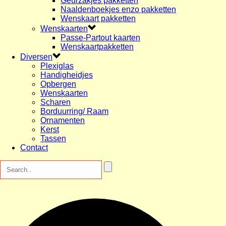
Geurzakjes pakketten
Naaldenboekjes enzo pakketten
Wenskaart pakketten
Wenskaarten
Passe-Partout kaarten
Wenskaartpakketten
Diversen
Plexiglas
Handigheidjes
Opbergen
Wenskaarten
Scharen
Borduurring/ Raam
Ornamenten
Kerst
Tassen
Contact