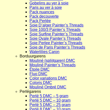
Gobelins au ver à soie
Paris au ver à soie
Pack nuances
Pack decouverte
Pack Perlée
Soie D’alger Painter’s Threads
Soie 100/3 Painter’s Threads
Soie Surfine Painter’s Threads
Soie Ovale Painter’s Threads
Soie Perlee Painter’s Threads
Soie de Paris Painter’s Threads
Waterlilies Caron
Borduurgarens
Mouliné (splijtgaren) DMC
Mouliné Painter’s Threads
Étoile DMC
Fluo DMC
Color variations DMC
Coloris DMC
Mouliné Ombré DMC
Perlégarens
Perlé 5 DMC – 5 gram
Perlé 5 DMC – 10 gram
Perlé 5 DMC – 25 gram
Perlé 8 DMC – 10 gram