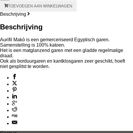
Aurifil
TOEVOEGEN AAN WINKELWAGEN
Makò
#28
Beschrijving
100
meter
Beschrijving
-
grijze
kern
Aurifil Makò is een gemerceriseerd Egyptisch garen.
aantal
Samenstelling is 100% katoen.
Het is een matglanzend garen met een gladde regelmatige
draad.
Ook als borduurgaren en kantklosgaren zeer geschikt, hoeft
niet gesplitst te worden.