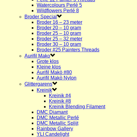
Watercolours Perlé 5
Wildflowers Perlé 8
Broder Special
Broder 16 – 23 meter
Broder 20 – 10 gram
Broder 25 – 10 gram
Broder 25 – 32 meter
Broder 30 – 10 gram
Broder #25 Painters Threads
Aurifil Mako
Grote klos
Kleine klos
Aurifil Makò #80
Aurifil Makò Nylon
Glittergarens
Kreinik
Kreinik #4
Kreinik #8
Kreinik Blending Filament
DMC Diamant
DMC Metallic Perlé
DMC Metallic Splijt
Rainbow Gallery
YLI Candelight