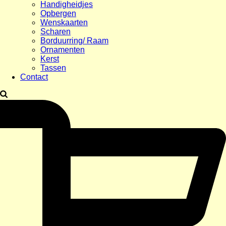
Handigheidjes
Opbergen
Wenskaarten
Scharen
Borduurring/ Raam
Ornamenten
Kerst
Tassen
Contact