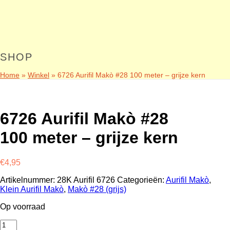
SHOP
Home
»
Winkel
»
6726 Aurifil Makò #28 100 meter – grijze kern
6726 Aurifil Makò #28
100 meter – grijze kern
€
4,95
Artikelnummer:
28K Aurifil 6726
Categorieën:
Aurifil Makò
,
Klein Aurifil Makò
,
Makò #28 (grijs)
Op voorraad
6726