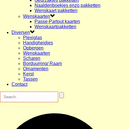
Geurzakjes pakketten
Naaldenboekjes enzo pakketten
Wenskaart pakketten
Wenskaarten
Passe-Partout kaarten
Wenskaartpakketten
Diversen
Plexiglas
Handigheidjes
Opbergen
Wenskaarten
Scharen
Borduurring/ Raam
Ornamenten
Kerst
Tassen
Contact