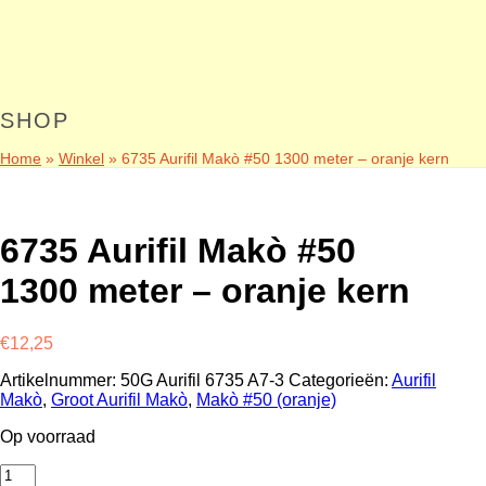
SHOP
Home
»
Winkel
»
6735 Aurifil Makò #50 1300 meter – oranje kern
6735 Aurifil Makò #50
1300 meter – oranje kern
€
12,25
Artikelnummer:
50G Aurifil 6735 A7-3
Categorieën:
Aurifil
Makò
,
Groot Aurifil Makò
,
Makò #50 (oranje)
Op voorraad
6735