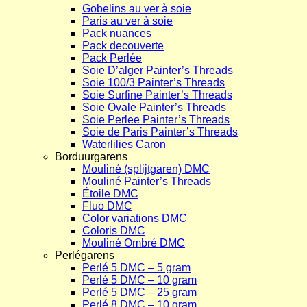
Gobelins au ver à soie
Paris au ver à soie
Pack nuances
Pack decouverte
Pack Perlée
Soie D’alger Painter’s Threads
Soie 100/3 Painter’s Threads
Soie Surfine Painter’s Threads
Soie Ovale Painter’s Threads
Soie Perlee Painter’s Threads
Soie de Paris Painter’s Threads
Waterlilies Caron
Borduurgarens
Mouliné (splijtgaren) DMC
Mouliné Painter’s Threads
Étoile DMC
Fluo DMC
Color variations DMC
Coloris DMC
Mouliné Ombré DMC
Perlégarens
Perlé 5 DMC – 5 gram
Perlé 5 DMC – 10 gram
Perlé 5 DMC – 25 gram
Perlé 8 DMC – 10 gram