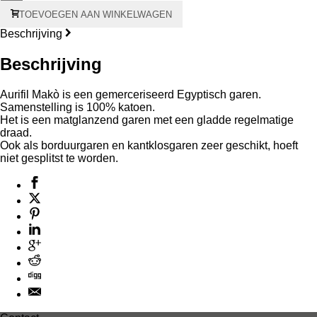
Aurifil
TOEVOEGEN AAN WINKELWAGEN
Makò
#50
Beschrijving
1300
meter
Beschrijving
-
oranje
kern
Aurifil Makò is een gemerceriseerd Egyptisch garen.
aantal
Samenstelling is 100% katoen.
Het is een matglanzend garen met een gladde regelmatige
draad.
Ook als borduurgaren en kantklosgaren zeer geschikt, hoeft
niet gesplitst te worden.