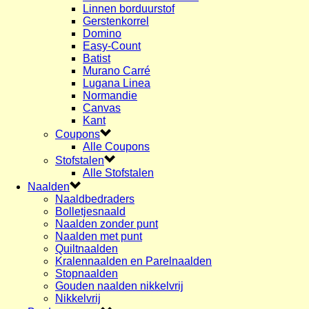
Linnen borduurstof
Gerstenkorrel
Domino
Easy-Count
Batist
Murano Carré
Lugana Linea
Normandie
Canvas
Kant
Coupons
Alle Coupons
Stofstalen
Alle Stofstalen
Naalden
Naaldbedraders
Bolletjesnaald
Naalden zonder punt
Naalden met punt
Quiltnaalden
Kralennaalden en Parelnaalden
Stopnaalden
Gouden naalden nikkelvrij
Nikkelvrij