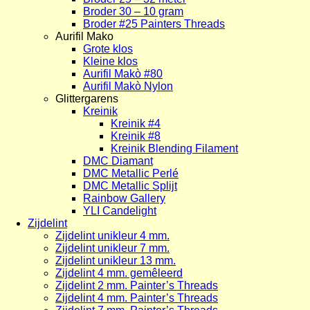
Broder 30 – 10 gram
Broder #25 Painters Threads
Aurifil Mako
Grote klos
Kleine klos
Aurifil Makò #80
Aurifil Makò Nylon
Glittergarens
Kreinik
Kreinik #4
Kreinik #8
Kreinik Blending Filament
DMC Diamant
DMC Metallic Perlé
DMC Metallic Splijt
Rainbow Gallery
YLI Candelight
Zijdelint
Zijdelint unikleur 4 mm.
Zijdelint unikleur 7 mm.
Zijdelint unikleur 13 mm.
Zijdelint 4 mm. gemêleerd
Zijdelint 2 mm. Painter’s Threads
Zijdelint 4 mm. Painter’s Threads