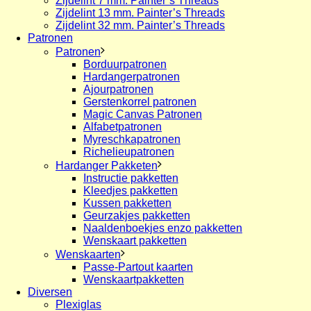
Zijdelint 7 mm. Painter’s Threads
Zijdelint 13 mm. Painter’s Threads
Zijdelint 32 mm. Painter’s Threads
Patronen
Patronen
Borduurpatronen
Hardangerpatronen
Ajourpatronen
Gerstenkorrel patronen
Magic Canvas Patronen
Alfabetpatronen
Myreschkapatronen
Richelieupatronen
Hardanger Pakketen
Instructie pakketten
Kleedjes pakketten
Kussen pakketten
Geurzakjes pakketten
Naaldenboekjes enzo pakketten
Wenskaart pakketten
Wenskaarten
Passe-Partout kaarten
Wenskaartpakketten
Diversen
Plexiglas