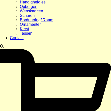
Handigheidjes
Opbergen
Wenskaarten
Scharen
Borduurring/ Raam
Ornamenten
Kerst
Tassen
Contact