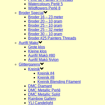
Watercolours Perlé 5
Wildflowers Perlé 8
Broder Special
Broder 16 – 23 meter
Broder 20 – 10 gram
Broder 25 – 10 gram
Broder 25 – 32 meter
Broder 30 – 10 gram
Broder #25 Painters Threads
Aurifil Mako
Grote klos
Kleine klos
Aurifil Makò #80
Aurifil Makò Nylon
Glittergarens
Kreinik
Kreinik #4
Kreinik #8
Kreinik Blending Filament
DMC Diamant
DMC Metallic Perlé
DMC Metallic Splijt
Rainbow Gallery
YLI Candelight