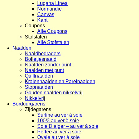
Lugana Linea
Normandie
Canvas
Kant
Coupons
Alle Coupons
Stofstalen
Alle Stofstalen
Naalden
Naaldbedraders
Bolletjesnaald
Naalden zonder punt
Naalden met punt
Quiltnaalden
Kralennaalden en Parelnaalden
Stopnaalden
Gouden naalden nikkelvrij
Nikkelvrij
Borduurgarens
Zijdegarens
Surfine au ver à soie
100/3 au ver à soie
Soie D’alger – au ver à soie
Perlée au ver à soie
Ovale au ver à soie