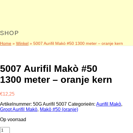
SHOP
Home
»
Winkel
»
5007 Aurifil Makò #50 1300 meter – oranje kern
5007 Aurifil Makò #50
1300 meter – oranje kern
€
12,25
Artikelnummer:
50G Aurifil 5007
Categorieën:
Aurifil Makò
,
Groot Aurifil Makò
,
Makò #50 (oranje)
Op voorraad
5007