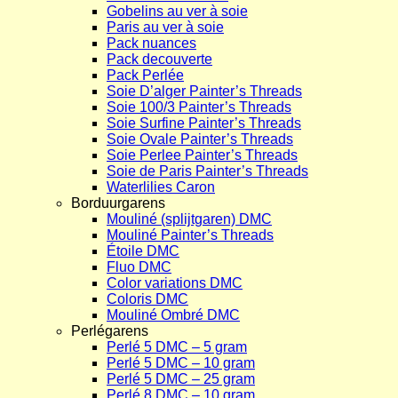
Gobelins au ver à soie
Paris au ver à soie
Pack nuances
Pack decouverte
Pack Perlée
Soie D’alger Painter’s Threads
Soie 100/3 Painter’s Threads
Soie Surfine Painter’s Threads
Soie Ovale Painter’s Threads
Soie Perlee Painter’s Threads
Soie de Paris Painter’s Threads
Waterlilies Caron
Borduurgarens
Mouliné (splijtgaren) DMC
Mouliné Painter’s Threads
Étoile DMC
Fluo DMC
Color variations DMC
Coloris DMC
Mouliné Ombré DMC
Perlégarens
Perlé 5 DMC – 5 gram
Perlé 5 DMC – 10 gram
Perlé 5 DMC – 25 gram
Perlé 8 DMC – 10 gram