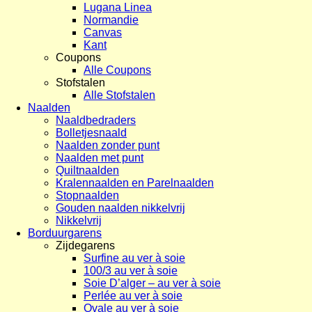
Lugana Linea
Normandie
Canvas
Kant
Coupons
Alle Coupons
Stofstalen
Alle Stofstalen
Naalden
Naaldbedraders
Bolletjesnaald
Naalden zonder punt
Naalden met punt
Quiltnaalden
Kralennaalden en Parelnaalden
Stopnaalden
Gouden naalden nikkelvrij
Nikkelvrij
Borduurgarens
Zijdegarens
Surfine au ver à soie
100/3 au ver à soie
Soie D’alger – au ver à soie
Perlée au ver à soie
Ovale au ver à soie