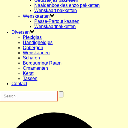
Geurzakjes pakketten
Naaldenboekjes enzo pakketten
Wenskaart pakketten
Wenskaarten
Passe-Partout kaarten
Wenskaartpakketten
Diversen
Plexiglas
Handigheidjes
Opbergen
Wenskaarten
Scharen
Borduurring/ Raam
Ornamenten
Kerst
Tassen
Contact