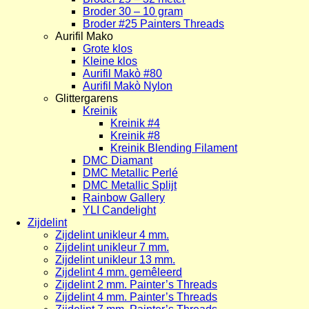
Broder 30 – 10 gram
Broder #25 Painters Threads
Aurifil Mako
Grote klos
Kleine klos
Aurifil Makò #80
Aurifil Makò Nylon
Glittergarens
Kreinik
Kreinik #4
Kreinik #8
Kreinik Blending Filament
DMC Diamant
DMC Metallic Perlé
DMC Metallic Splijt
Rainbow Gallery
YLI Candelight
Zijdelint
Zijdelint unikleur 4 mm.
Zijdelint unikleur 7 mm.
Zijdelint unikleur 13 mm.
Zijdelint 4 mm. gemêleerd
Zijdelint 2 mm. Painter’s Threads
Zijdelint 4 mm. Painter’s Threads