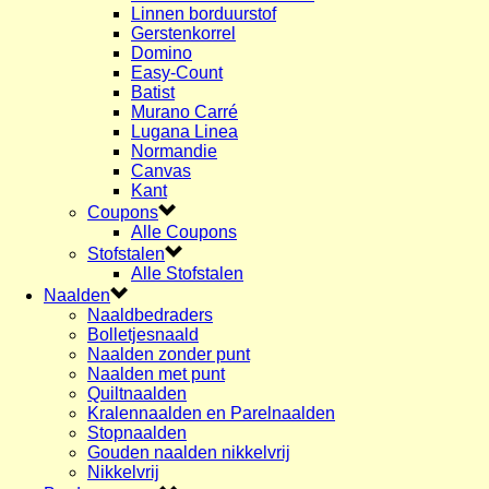
Linnen borduurstof
Gerstenkorrel
Domino
Easy-Count
Batist
Murano Carré
Lugana Linea
Normandie
Canvas
Kant
Coupons
Alle Coupons
Stofstalen
Alle Stofstalen
Naalden
Naaldbedraders
Bolletjesnaald
Naalden zonder punt
Naalden met punt
Quiltnaalden
Kralennaalden en Parelnaalden
Stopnaalden
Gouden naalden nikkelvrij
Nikkelvrij