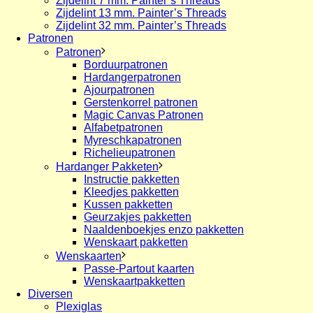
Zijdelint 7 mm. Painter’s Threads
Zijdelint 13 mm. Painter’s Threads
Zijdelint 32 mm. Painter’s Threads
Patronen
Patronen
Borduurpatronen
Hardangerpatronen
Ajourpatronen
Gerstenkorrel patronen
Magic Canvas Patronen
Alfabetpatronen
Myreschkapatronen
Richelieupatronen
Hardanger Pakketen
Instructie pakketten
Kleedjes pakketten
Kussen pakketten
Geurzakjes pakketten
Naaldenboekjes enzo pakketten
Wenskaart pakketten
Wenskaarten
Passe-Partout kaarten
Wenskaartpakketten
Diversen
Plexiglas