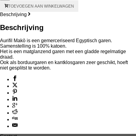
Aurifil
TOEVOEGEN AAN WINKELWAGEN
Makò
#50
Beschrijving
1300
meter
Beschrijving
-
oranje
kern
Aurifil Makò is een gemerceriseerd Egyptisch garen.
aantal
Samenstelling is 100% katoen.
Het is een matglanzend garen met een gladde regelmatige
draad.
Ook als borduurgaren en kantklosgaren zeer geschikt, hoeft
niet gesplitst te worden.