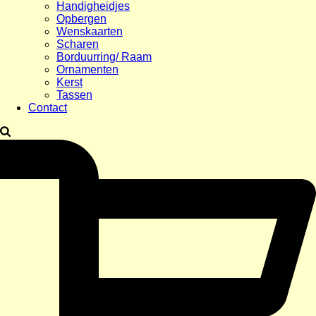
Handigheidjes
Opbergen
Wenskaarten
Scharen
Borduurring/ Raam
Ornamenten
Kerst
Tassen
Contact