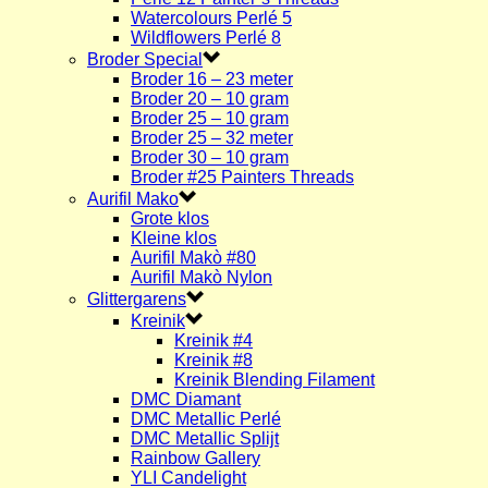
Watercolours Perlé 5
Wildflowers Perlé 8
Broder Special
Broder 16 – 23 meter
Broder 20 – 10 gram
Broder 25 – 10 gram
Broder 25 – 32 meter
Broder 30 – 10 gram
Broder #25 Painters Threads
Aurifil Mako
Grote klos
Kleine klos
Aurifil Makò #80
Aurifil Makò Nylon
Glittergarens
Kreinik
Kreinik #4
Kreinik #8
Kreinik Blending Filament
DMC Diamant
DMC Metallic Perlé
DMC Metallic Splijt
Rainbow Gallery
YLI Candelight