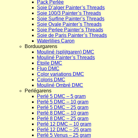
Pack Perlée
Soie D’alger Painter’s Threads
Soie 100/3 Painter’s Threads
Soie Surfine Painter’s Threads
Soie Ovale Painter’s Threads
Soie Perlee Painter’s Threads
Soie de Paris Painter’s Threads
Waterlilies Caron
Borduurgarens
Mouliné (splijtgaren) DMC
Mouliné Painter’s Threads
Étoile DMC
Fluo DMC
Color variations DMC
Coloris DMC
Mouliné Ombré DMC
Perlégarens
Perlé 5 DMC – 5 gram
Perlé 5 DMC – 10 gram
Perlé 5 DMC – 25 gram
Perlé 8 DMC – 10 gram
Perlé 8 DMC – 25 gram
Perlé 12 DMC – 10 gram
Perlé 12 DMC – 25 gram
Perlé 5 Venus – 25 gram