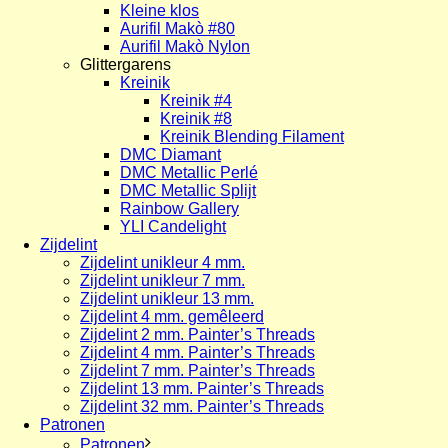
Kleine klos
Aurifil Makò #80
Aurifil Makò Nylon
Glittergarens
Kreinik
Kreinik #4
Kreinik #8
Kreinik Blending Filament
DMC Diamant
DMC Metallic Perlé
DMC Metallic Splijt
Rainbow Gallery
YLI Candelight
Zijdelint
Zijdelint unikleur 4 mm.
Zijdelint unikleur 7 mm.
Zijdelint unikleur 13 mm.
Zijdelint 4 mm. gemêleerd
Zijdelint 2 mm. Painter’s Threads
Zijdelint 4 mm. Painter’s Threads
Zijdelint 7 mm. Painter’s Threads
Zijdelint 13 mm. Painter’s Threads
Zijdelint 32 mm. Painter’s Threads
Patronen
Patronen