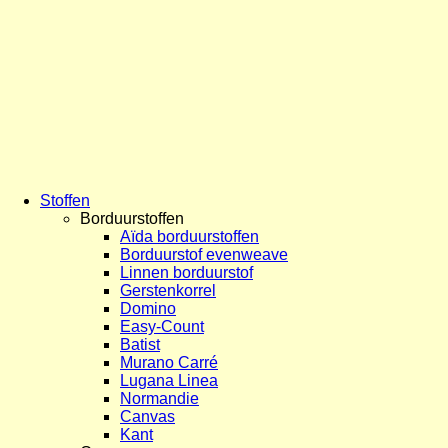
Stoffen
Borduurstoffen
Aïda borduurstoffen
Borduurstof evenweave
Linnen borduurstof
Gerstenkorrel
Domino
Easy-Count
Batist
Murano Carré
Lugana Linea
Normandie
Canvas
Kant