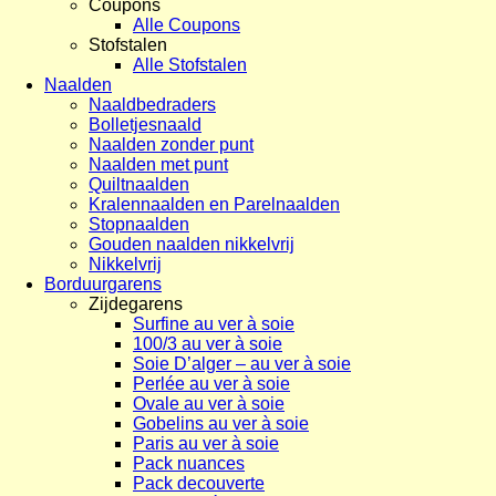
Coupons
Alle Coupons
Stofstalen
Alle Stofstalen
Naalden
Naaldbedraders
Bolletjesnaald
Naalden zonder punt
Naalden met punt
Quiltnaalden
Kralennaalden en Parelnaalden
Stopnaalden
Gouden naalden nikkelvrij
Nikkelvrij
Borduurgarens
Zijdegarens
Surfine au ver à soie
100/3 au ver à soie
Soie D’alger – au ver à soie
Perlée au ver à soie
Ovale au ver à soie
Gobelins au ver à soie
Paris au ver à soie
Pack nuances
Pack decouverte