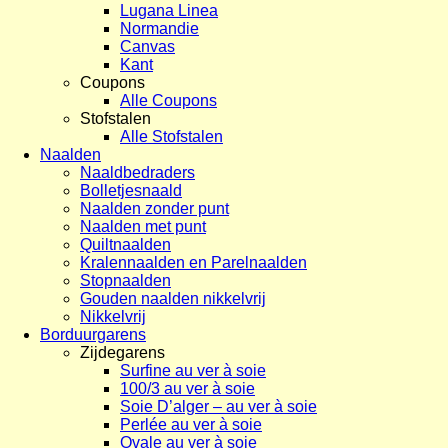
Lugana Linea
Normandie
Canvas
Kant
Coupons
Alle Coupons
Stofstalen
Alle Stofstalen
Naalden
Naaldbedraders
Bolletjesnaald
Naalden zonder punt
Naalden met punt
Quiltnaalden
Kralennaalden en Parelnaalden
Stopnaalden
Gouden naalden nikkelvrij
Nikkelvrij
Borduurgarens
Zijdegarens
Surfine au ver à soie
100/3 au ver à soie
Soie D’alger – au ver à soie
Perlée au ver à soie
Ovale au ver à soie