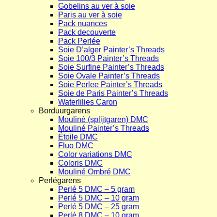
Gobelins au ver à soie
Paris au ver à soie
Pack nuances
Pack decouverte
Pack Perlée
Soie D’alger Painter’s Threads
Soie 100/3 Painter’s Threads
Soie Surfine Painter’s Threads
Soie Ovale Painter’s Threads
Soie Perlee Painter’s Threads
Soie de Paris Painter’s Threads
Waterlilies Caron
Borduurgarens
Mouliné (splijtgaren) DMC
Mouliné Painter’s Threads
Étoile DMC
Fluo DMC
Color variations DMC
Coloris DMC
Mouliné Ombré DMC
Perlégarens
Perlé 5 DMC – 5 gram
Perlé 5 DMC – 10 gram
Perlé 5 DMC – 25 gram
Perlé 8 DMC – 10 gram