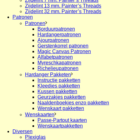
Zijdelint 7 mm. Painter’s Threads
Zijdelint 13 mm. Painter’s Threads
Zijdelint 32 mm. Painter’s Threads
Patronen
Patronen
Borduurpatronen
Hardangerpatronen
Ajourpatronen
Gerstenkorrel patronen
Magic Canvas Patronen
Alfabetpatronen
Myreschkapatronen
Richelieupatronen
Hardanger Pakketen
Instructie pakketten
Kleedjes pakketten
Kussen pakketten
Geurzakjes pakketten
Naaldenboekjes enzo pakketten
Wenskaart pakketten
Wenskaarten
Passe-Partout kaarten
Wenskaartpakketten
Diversen
Plexiglas