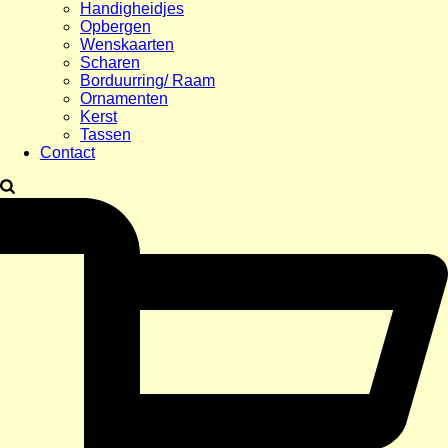
Handigheidjes
Opbergen
Wenskaarten
Scharen
Borduurring/ Raam
Ornamenten
Kerst
Tassen
Contact