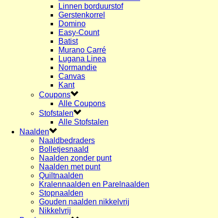
Linnen borduurstof
Gerstenkorrel
Domino
Easy-Count
Batist
Murano Carré
Lugana Linea
Normandie
Canvas
Kant
Coupons
Alle Coupons
Stofstalen
Alle Stofstalen
Naalden
Naaldbedraders
Bolletjesnaald
Naalden zonder punt
Naalden met punt
Quiltnaalden
Kralennaalden en Parelnaalden
Stopnaalden
Gouden naalden nikkelvrij
Nikkelvrij