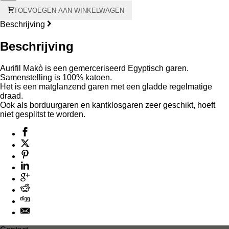
Aurifil
TOEVOEGEN AAN WINKELWAGEN
Makò
#50
Beschrijving
1300
meter
Beschrijving
-
oranje
kern
Aurifil Makò is een gemerceriseerd Egyptisch garen.
aantal
Samenstelling is 100% katoen.
Het is een matglanzend garen met een gladde regelmatige
draad.
Ook als borduurgaren en kantklosgaren zeer geschikt, hoeft
niet gesplitst te worden.