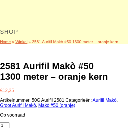
SHOP
Home
»
Winkel
»
2581 Aurifil Makò #50 1300 meter – oranje kern
2581 Aurifil Makò #50
1300 meter – oranje kern
€
12,25
Artikelnummer:
50G Aurifil 2581
Categorieën:
Aurifil Makò
,
Groot Aurifil Makò
,
Makò #50 (oranje)
Op voorraad
2581