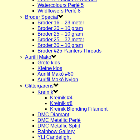
Watercolours Perlé 5
Wildflowers Perlé 8
Broder Special
Broder 16 – 23 meter
Broder 20 – 10 gram
Broder 25 – 10 gram
Broder 25 – 32 meter
Broder 30 – 10 gram
Broder #25 Painters Threads
Aurifil Mako
Grote klos
Kleine klos
Aurifil Makò #80
Aurifil Makò Nylon
Glittergarens
Kreinik
Kreinik #4
Kreinik #8
Kreinik Blending Filament
DMC Diamant
DMC Metallic Perlé
DMC Metallic Splijt
Rainbow Gallery
YLI Candelight