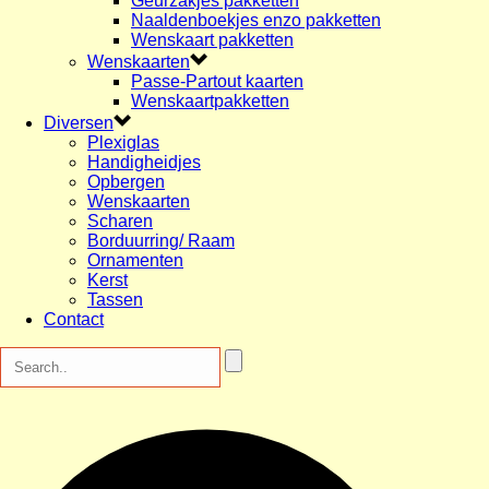
Geurzakjes pakketten
Naaldenboekjes enzo pakketten
Wenskaart pakketten
Wenskaarten
Passe-Partout kaarten
Wenskaartpakketten
Diversen
Plexiglas
Handigheidjes
Opbergen
Wenskaarten
Scharen
Borduurring/ Raam
Ornamenten
Kerst
Tassen
Contact