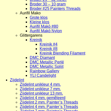
Broder 30 – 10 gram
Broder #25 Painters Threads
Aurifil Mako
Grote klos
Kleine klos
Aurifil Makò #80
Aurifil Makò Nylon
Glittergarens
Kreinik
Kreinik #4
Kreinik #8
Kreinik Blending Filament
DMC Diamant
DMC Metallic Perlé
DMC Metallic Splijt
Rainbow Gallery
YLI Candelight
Zijdelint
Zijdelint unikleur 4 mm.
Zijdelint unikleur 7 mm.
Zijdelint unikleur 13 mm.
Zijdelint 4 mm. gemêleerd
Zijdelint 2 mm. Painter’s Threads
Zijdelint 4 mm. Painter’s Threads