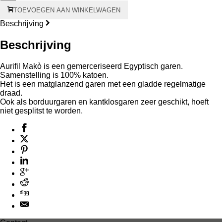
Aurifil
TOEVOEGEN AAN WINKELWAGEN
Makò
#50
Beschrijving
200
meter
Beschrijving
-
oranje
kern
Aurifil Makò is een gemerceriseerd Egyptisch garen.
aantal
Samenstelling is 100% katoen.
Het is een matglanzend garen met een gladde regelmatige
draad.
Ook als borduurgaren en kantklosgaren zeer geschikt, hoeft
niet gesplitst te worden.