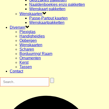
Geurzakjes pakketten
Naaldenboekjes enzo pakketten
Wenskaart pakketten
Wenskaarten
Passe-Partout kaarten
Wenskaartpakketten
Diversen
Plexiglas
Handigheidjes
Opbergen
Wenskaarten
Scharen
Borduurring/ Raam
Ornamenten
Kerst
Tassen
Contact