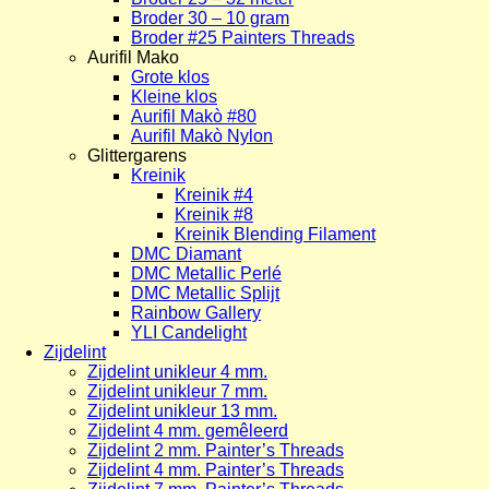
Broder 30 – 10 gram
Broder #25 Painters Threads
Aurifil Mako
Grote klos
Kleine klos
Aurifil Makò #80
Aurifil Makò Nylon
Glittergarens
Kreinik
Kreinik #4
Kreinik #8
Kreinik Blending Filament
DMC Diamant
DMC Metallic Perlé
DMC Metallic Splijt
Rainbow Gallery
YLI Candelight
Zijdelint
Zijdelint unikleur 4 mm.
Zijdelint unikleur 7 mm.
Zijdelint unikleur 13 mm.
Zijdelint 4 mm. gemêleerd
Zijdelint 2 mm. Painter’s Threads
Zijdelint 4 mm. Painter’s Threads