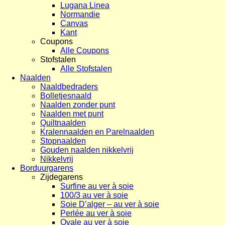
Lugana Linea
Normandie
Canvas
Kant
Coupons
Alle Coupons
Stofstalen
Alle Stofstalen
Naalden
Naaldbedraders
Bolletjesnaald
Naalden zonder punt
Naalden met punt
Quiltnaalden
Kralennaalden en Parelnaalden
Stopnaalden
Gouden naalden nikkelvrij
Nikkelvrij
Borduurgarens
Zijdegarens
Surfine au ver à soie
100/3 au ver à soie
Soie D’alger – au ver à soie
Perlée au ver à soie
Ovale au ver à soie