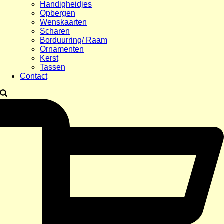
Handigheidjes
Opbergen
Wenskaarten
Scharen
Borduurring/ Raam
Ornamenten
Kerst
Tassen
Contact