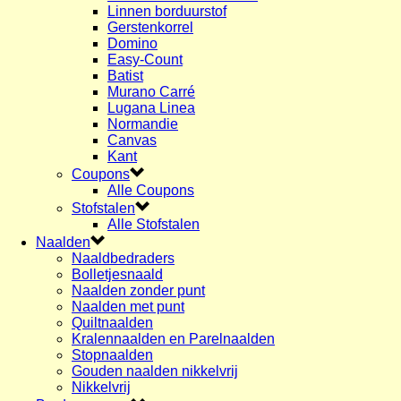
Linnen borduurstof
Gerstenkorrel
Domino
Easy-Count
Batist
Murano Carré
Lugana Linea
Normandie
Canvas
Kant
Coupons
Alle Coupons
Stofstalen
Alle Stofstalen
Naalden
Naaldbedraders
Bolletjesnaald
Naalden zonder punt
Naalden met punt
Quiltnaalden
Kralennaalden en Parelnaalden
Stopnaalden
Gouden naalden nikkelvrij
Nikkelvrij