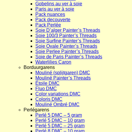
Gobelins au ver à soie
Paris au ver à soie
Pack nuances
Pack decouverte
Pack Perlée
Soie D’alger Painter’s Threads
Soie 100/3 Painter’s Threads
Soie Surfine Painter’s Threads
Soie Ovale Painter’s Threads
Soie Perlee Painter’s Threads
Soie de Paris Painter’s Threads
Waterlilies Caron
Borduurgarens
Mouliné (splijtgaren) DMC
Mouliné Painter’s Threads
Étoile DMC
Fluo DMC
Color variations DMC
Coloris DMC
Mouliné Ombré DMC
Perlégarens
Perlé 5 DMC – 5 gram
Perlé 5 DMC – 10 gram
Perlé 5 DMC – 25 gram
Perlé 8 DMC – 10 gram