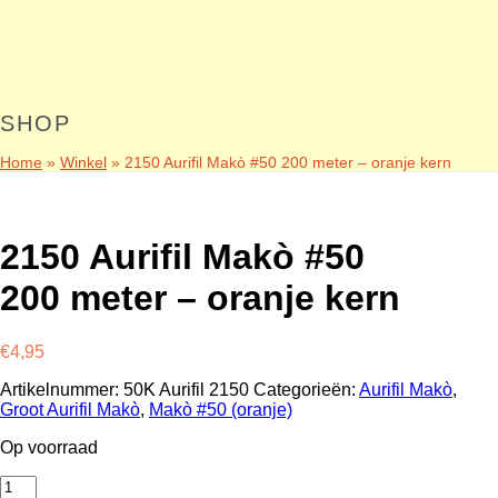
SHOP
Home
»
Winkel
»
2150 Aurifil Makò #50 200 meter – oranje kern
2150 Aurifil Makò #50
200 meter – oranje kern
€
4,95
Artikelnummer:
50K Aurifil 2150
Categorieën:
Aurifil Makò
,
Groot Aurifil Makò
,
Makò #50 (oranje)
Op voorraad
2150