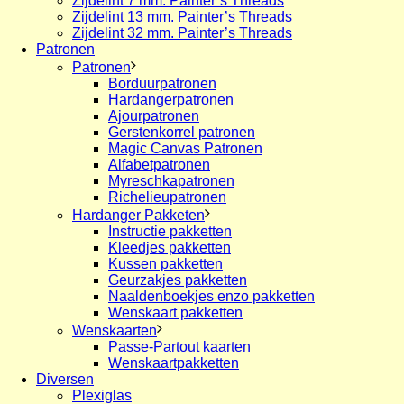
Zijdelint 7 mm. Painter’s Threads
Zijdelint 13 mm. Painter’s Threads
Zijdelint 32 mm. Painter’s Threads
Patronen
Patronen
Borduurpatronen
Hardangerpatronen
Ajourpatronen
Gerstenkorrel patronen
Magic Canvas Patronen
Alfabetpatronen
Myreschkapatronen
Richelieupatronen
Hardanger Pakketen
Instructie pakketten
Kleedjes pakketten
Kussen pakketten
Geurzakjes pakketten
Naaldenboekjes enzo pakketten
Wenskaart pakketten
Wenskaarten
Passe-Partout kaarten
Wenskaartpakketten
Diversen
Plexiglas