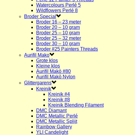
Watercolours Perlé 5
Wildflowers Perlé 8
Broder Special
Broder 16 – 23 meter
Broder 20 – 10 gram
Broder 25 – 10 gram
Broder 25 – 32 meter
Broder 30 – 10 gram
Broder #25 Painters Threads
Aurifil Mako
Grote klos
Kleine klos
Aurifil Makò #80
Aurifil Makò Nylon
Glittergarens
Kreinik
Kreinik #4
Kreinik #8
Kreinik Blending Filament
DMC Diamant
DMC Metallic Perlé
DMC Metallic Splijt
Rainbow Gallery
YLI Candelight