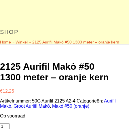
SHOP
Home
»
Winkel
»
2125 Aurifil Makò #50 1300 meter – oranje kern
2125 Aurifil Makò #50
1300 meter – oranje kern
€
12,25
Artikelnummer:
50G Aurifil 2125 A2-4
Categorieën:
Aurifil
Makò
,
Groot Aurifil Makò
,
Makò #50 (oranje)
Op voorraad
2125