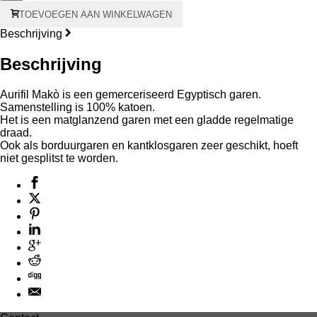
Aurifil
TOEVOEGEN AAN WINKELWAGEN
Makò
#50
Beschrijving
1300
meter
Beschrijving
-
oranje
kern
Aurifil Makò is een gemerceriseerd Egyptisch garen.
aantal
Samenstelling is 100% katoen.
Het is een matglanzend garen met een gladde regelmatige
draad.
Ook als borduurgaren en kantklosgaren zeer geschikt, hoeft
niet gesplitst te worden.