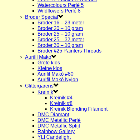
Watercolours Perlé 5
Wildflowers Perlé 8
Broder Special
Broder 16 – 23 meter
Broder 20 – 10 gram
Broder 25 – 10 gram
Broder 25 – 32 meter
Broder 30 – 10 gram
Broder #25 Painters Threads
Aurifil Mako
Grote klos
Kleine klos
Aurifil Makò #80
Aurifil Makò Nylon
Glittergarens
Kreinik
Kreinik #4
Kreinik #8
Kreinik Blending Filament
DMC Diamant
DMC Metallic Perlé
DMC Metallic Splijt
Rainbow Gallery
YLI Candelight