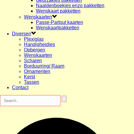
Geurzakjes pakketten
Naaldenboekjes enzo pakketten
Wenskaart pakketten
Wenskaarten
Passe-Partout kaarten
Wenskaartpakketten
Diversen
Plexiglas
Handigheidjes
Opbergen
Wenskaarten
Scharen
Borduurring/ Raam
Ornamenten
Kerst
Tassen
Contact