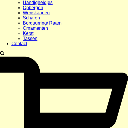
Handigheidjes
Opbergen
Wenskaarten
Scharen
Borduurring/ Raam
Ornamenten
Kerst
Tassen
Contact