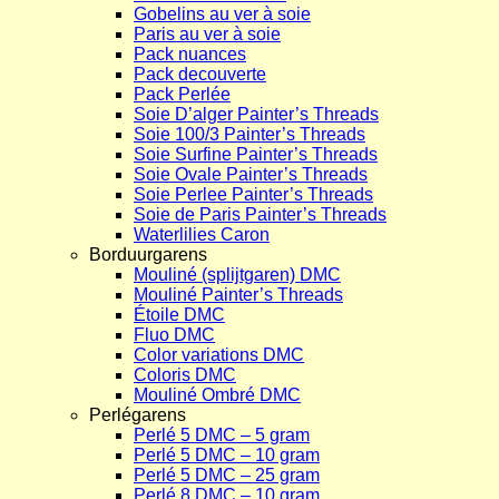
Gobelins au ver à soie
Paris au ver à soie
Pack nuances
Pack decouverte
Pack Perlée
Soie D’alger Painter’s Threads
Soie 100/3 Painter’s Threads
Soie Surfine Painter’s Threads
Soie Ovale Painter’s Threads
Soie Perlee Painter’s Threads
Soie de Paris Painter’s Threads
Waterlilies Caron
Borduurgarens
Mouliné (splijtgaren) DMC
Mouliné Painter’s Threads
Étoile DMC
Fluo DMC
Color variations DMC
Coloris DMC
Mouliné Ombré DMC
Perlégarens
Perlé 5 DMC – 5 gram
Perlé 5 DMC – 10 gram
Perlé 5 DMC – 25 gram
Perlé 8 DMC – 10 gram