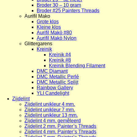
Broder 30 – 10 gram
Broder #25 Painters Threads
Aurifil Mako
Grote klos
Kleine klos
Aurifil Makò #80
Aurifil Makò Nylon
Glittergarens
Kreinik
Kreinik #4
Kreinik #8
Kreinik Blending Filament
DMC Diamant
DMC Metallic Perlé
DMC Metallic Splijt
Rainbow Gallery
YLI Candelight
Zijdelint
Zijdelint unikleur 4 mm.
Zijdelint unikleur 7 mm.
Zijdelint unikleur 13 mm.
Zijdelint 4 mm. gemêleerd
Zijdelint 2 mm. Painter’s Threads
Zijdelint 4 mm. Painter’s Threads