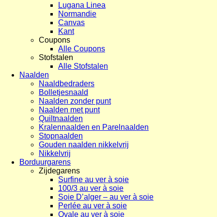
Lugana Linea
Normandie
Canvas
Kant
Coupons
Alle Coupons
Stofstalen
Alle Stofstalen
Naalden
Naaldbedraders
Bolletjesnaald
Naalden zonder punt
Naalden met punt
Quiltnaalden
Kralennaalden en Parelnaalden
Stopnaalden
Gouden naalden nikkelvrij
Nikkelvrij
Borduurgarens
Zijdegarens
Surfine au ver à soie
100/3 au ver à soie
Soie D’alger – au ver à soie
Perlée au ver à soie
Ovale au ver à soie