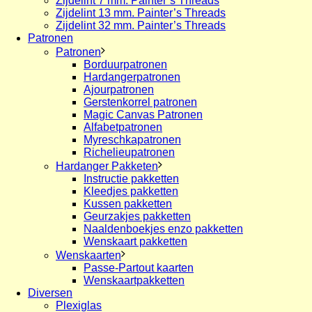
Zijdelint 7 mm. Painter’s Threads
Zijdelint 13 mm. Painter’s Threads
Zijdelint 32 mm. Painter’s Threads
Patronen
Patronen
Borduurpatronen
Hardangerpatronen
Ajourpatronen
Gerstenkorrel patronen
Magic Canvas Patronen
Alfabetpatronen
Myreschkapatronen
Richelieupatronen
Hardanger Pakketen
Instructie pakketten
Kleedjes pakketten
Kussen pakketten
Geurzakjes pakketten
Naaldenboekjes enzo pakketten
Wenskaart pakketten
Wenskaarten
Passe-Partout kaarten
Wenskaartpakketten
Diversen
Plexiglas