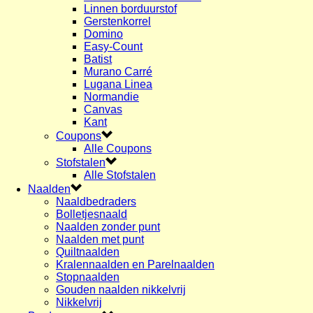
Linnen borduurstof
Gerstenkorrel
Domino
Easy-Count
Batist
Murano Carré
Lugana Linea
Normandie
Canvas
Kant
Coupons
Alle Coupons
Stofstalen
Alle Stofstalen
Naalden
Naaldbedraders
Bolletjesnaald
Naalden zonder punt
Naalden met punt
Quiltnaalden
Kralennaalden en Parelnaalden
Stopnaalden
Gouden naalden nikkelvrij
Nikkelvrij