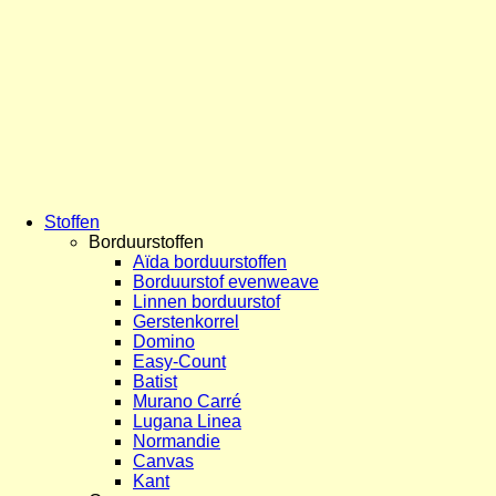
Stoffen
Borduurstoffen
Aïda borduurstoffen
Borduurstof evenweave
Linnen borduurstof
Gerstenkorrel
Domino
Easy-Count
Batist
Murano Carré
Lugana Linea
Normandie
Canvas
Kant