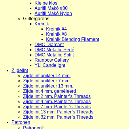
Kleine klos
Aurifil Makò #80
Aurifil Makò Nylon
Glittergarens
Kreinik
Kreinik #4
Kreinik #8
Kreinik Blending Filament
DMC Diamant
DMC Metallic Perlé
DMC Metallic Splijt
Rainbow Gallery
YLI Candelight
Zijdelint
Zijdelint unikleur 4 mm.
Zijdelint unikleur 7 mm.
Zijdelint unikleur 13 mm.
Zijdelint 4 mm. gemêleerd
Zijdelint 2 mm. Painter’s Threads
Zijdelint 4 mm. Painter’s Threads
Zijdelint 7 mm. Painter’s Threads
Zijdelint 13 mm. Painter’s Threads
Zijdelint 32 mm. Painter’s Threads
Patronen
Patronen