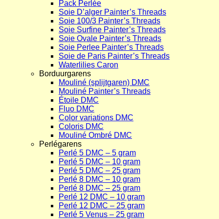
Pack Perlée
Soie D’alger Painter’s Threads
Soie 100/3 Painter’s Threads
Soie Surfine Painter’s Threads
Soie Ovale Painter’s Threads
Soie Perlee Painter’s Threads
Soie de Paris Painter’s Threads
Waterlilies Caron
Borduurgarens
Mouliné (splijtgaren) DMC
Mouliné Painter’s Threads
Étoile DMC
Fluo DMC
Color variations DMC
Coloris DMC
Mouliné Ombré DMC
Perlégarens
Perlé 5 DMC – 5 gram
Perlé 5 DMC – 10 gram
Perlé 5 DMC – 25 gram
Perlé 8 DMC – 10 gram
Perlé 8 DMC – 25 gram
Perlé 12 DMC – 10 gram
Perlé 12 DMC – 25 gram
Perlé 5 Venus – 25 gram