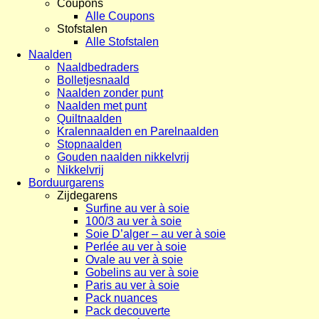
Coupons
Alle Coupons
Stofstalen
Alle Stofstalen
Naalden
Naaldbedraders
Bolletjesnaald
Naalden zonder punt
Naalden met punt
Quiltnaalden
Kralennaalden en Parelnaalden
Stopnaalden
Gouden naalden nikkelvrij
Nikkelvrij
Borduurgarens
Zijdegarens
Surfine au ver à soie
100/3 au ver à soie
Soie D’alger – au ver à soie
Perlée au ver à soie
Ovale au ver à soie
Gobelins au ver à soie
Paris au ver à soie
Pack nuances
Pack decouverte