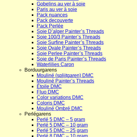
Gobelins au ver à soie
Paris au ver à soie
Pack nuances
Pack decouverte
Pack Perlée
Soie D’alger Painter’s Threads
Soie 100/3 Painter’s Threads
Soie Surfine Painter’s Threads
Soie Ovale Painter’s Threads
Soie Perlee Painter’s Threads
Soie de Paris Painter’s Threads
Waterlilies Caron
Borduurgarens
Mouliné (splijtgaren) DMC
Mouliné Painter’s Threads
Étoile DMC
Fluo DMC
Color variations DMC
Coloris DMC
Mouliné Ombré DMC
Perlégarens
Perlé 5 DMC – 5 gram
Perlé 5 DMC – 10 gram
Perlé 5 DMC – 25 gram
Perlé 8 DMC – 10 gram