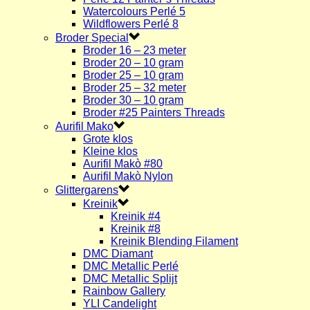
Watercolours Perlé 5
Wildflowers Perlé 8
Broder Special
Broder 16 – 23 meter
Broder 20 – 10 gram
Broder 25 – 10 gram
Broder 25 – 32 meter
Broder 30 – 10 gram
Broder #25 Painters Threads
Aurifil Mako
Grote klos
Kleine klos
Aurifil Makò #80
Aurifil Makò Nylon
Glittergarens
Kreinik
Kreinik #4
Kreinik #8
Kreinik Blending Filament
DMC Diamant
DMC Metallic Perlé
DMC Metallic Splijt
Rainbow Gallery
YLI Candelight