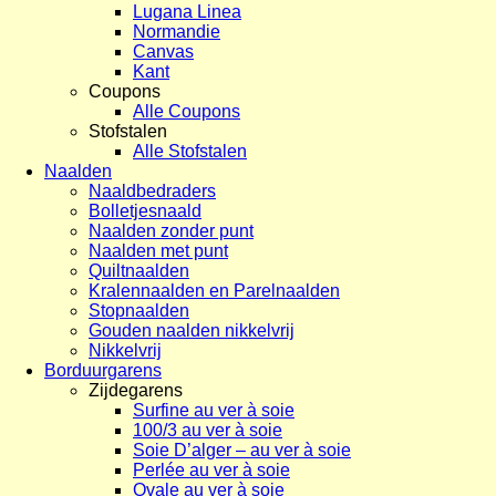
Lugana Linea
Normandie
Canvas
Kant
Coupons
Alle Coupons
Stofstalen
Alle Stofstalen
Naalden
Naaldbedraders
Bolletjesnaald
Naalden zonder punt
Naalden met punt
Quiltnaalden
Kralennaalden en Parelnaalden
Stopnaalden
Gouden naalden nikkelvrij
Nikkelvrij
Borduurgarens
Zijdegarens
Surfine au ver à soie
100/3 au ver à soie
Soie D’alger – au ver à soie
Perlée au ver à soie
Ovale au ver à soie