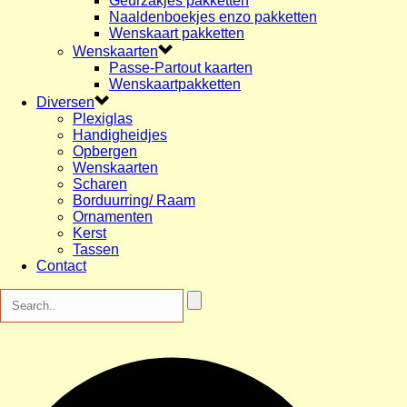
Geurzakjes pakketten
Naaldenboekjes enzo pakketten
Wenskaart pakketten
Wenskaarten
Passe-Partout kaarten
Wenskaartpakketten
Diversen
Plexiglas
Handigheidjes
Opbergen
Wenskaarten
Scharen
Borduurring/ Raam
Ornamenten
Kerst
Tassen
Contact