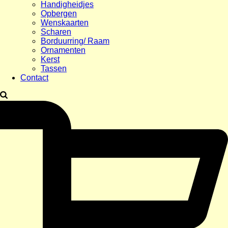
Handigheidjes
Opbergen
Wenskaarten
Scharen
Borduurring/ Raam
Ornamenten
Kerst
Tassen
Contact