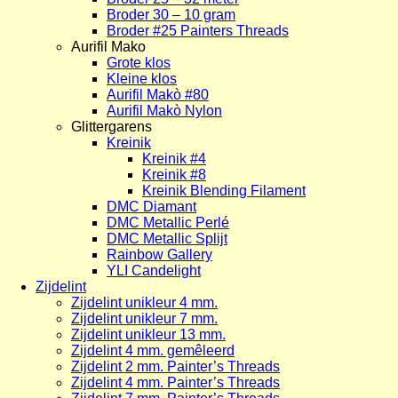
Broder 30 – 10 gram
Broder #25 Painters Threads
Aurifil Mako
Grote klos
Kleine klos
Aurifil Makò #80
Aurifil Makò Nylon
Glittergarens
Kreinik
Kreinik #4
Kreinik #8
Kreinik Blending Filament
DMC Diamant
DMC Metallic Perlé
DMC Metallic Splijt
Rainbow Gallery
YLI Candelight
Zijdelint
Zijdelint unikleur 4 mm.
Zijdelint unikleur 7 mm.
Zijdelint unikleur 13 mm.
Zijdelint 4 mm. gemêleerd
Zijdelint 2 mm. Painter’s Threads
Zijdelint 4 mm. Painter’s Threads