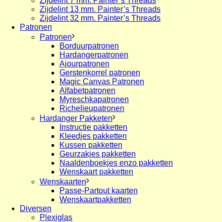
Zijdelint 7 mm. Painter’s Threads
Zijdelint 13 mm. Painter’s Threads
Zijdelint 32 mm. Painter’s Threads
Patronen
Patronen
Borduurpatronen
Hardangerpatronen
Ajourpatronen
Gerstenkorrel patronen
Magic Canvas Patronen
Alfabetpatronen
Myreschkapatronen
Richelieupatronen
Hardanger Pakketen
Instructie pakketten
Kleedjes pakketten
Kussen pakketten
Geurzakjes pakketten
Naaldenboekjes enzo pakketten
Wenskaart pakketten
Wenskaarten
Passe-Partout kaarten
Wenskaartpakketten
Diversen
Plexiglas