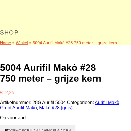
SHOP
Home
»
Winkel
»
5004 Aurifil Makò #28 750 meter – grijze kern
5004 Aurifil Makò #28
750 meter – grijze kern
€
12,25
Artikelnummer:
28G Aurifil 5004
Categorieën:
Aurifil Makò
,
Groot Aurifil Makò
,
Makò #28 (grijs)
Op voorraad
5004
TOEVOEGEN AAN WINKELWAGEN