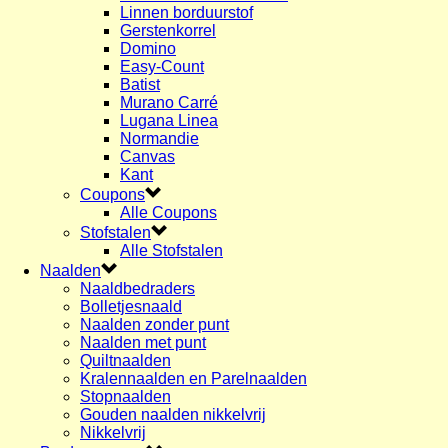
Linnen borduurstof
Gerstenkorrel
Domino
Easy-Count
Batist
Murano Carré
Lugana Linea
Normandie
Canvas
Kant
Coupons
Alle Coupons
Stofstalen
Alle Stofstalen
Naalden
Naaldbedraders
Bolletjesnaald
Naalden zonder punt
Naalden met punt
Quiltnaalden
Kralennaalden en Parelnaalden
Stopnaalden
Gouden naalden nikkelvrij
Nikkelvrij