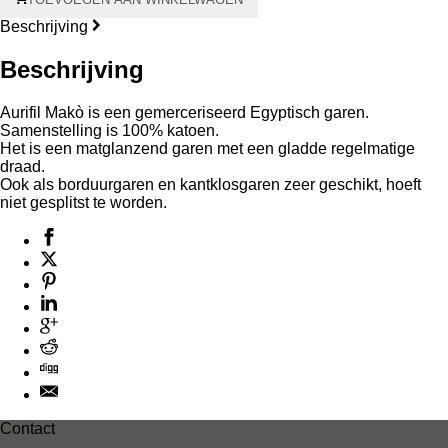
Aurifil
Makò
Beschrijving
#28
750
Beschrijving
meter
–
Aurifil Makò is een gemerceriseerd Egyptisch garen.
grijze
Samenstelling is 100% katoen.
kern
Het is een matglanzend garen met een gladde regelmatige
aantal
draad.
Ook als borduurgaren en kantklosgaren zeer geschikt, hoeft
niet gesplitst te worden.
Contact